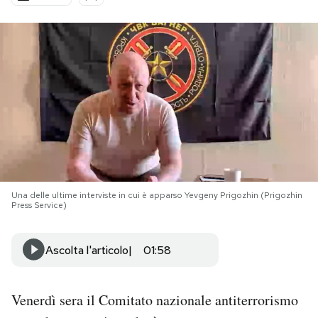
PODCAST
NEWSLETTER
I MIEI PREFERITI
SHOP
Una delle ultime interviste in cui è apparso Yevgeny Prigozhin (Prigozhin
Press Service)
CALENDARIO
Ascolta l'articolo
01:58
AREA PERSONALE
Area Personale
Venerdì sera il Comitato nazionale antiterrorismo
Newsletter