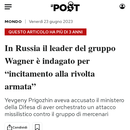
Auto
MONDO
Venerdì 23 giugno 2023
QUESTO ARTICOLO HA PIÙ DI
3 ANNI
HOME
In Russia il leader del gruppo
Italia
Moda
Wagner è indagato per
Mondo
Libri
Politica
Consumismi
“incitamento alla rivolta
Tecnologia
Storie/Idee
Internet
Ok Boomer!
armata”
Scienza
Media
Cultura
Europa
Yevgeny Prigozhin aveva accusato il ministero
della Difesa di aver orchestrato un attacco
Economia
Altrecose
missilistico contro il gruppo di mercenari
Sport
Mondiali calcio 2026
Condividi