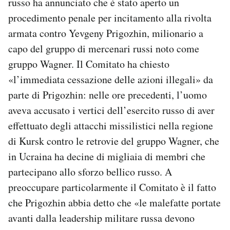
russo ha annunciato che è stato aperto un
Notifiche mobile
procedimento penale per incitamento alla rivolta
Regala il Post
armata contro Yevgeny Prigozhin, milionario a
Hai bisogno di aiuto?
capo del gruppo di mercenari russi noto come
Esci
gruppo Wagner. Il Comitato ha chiesto
«l’immediata cessazione delle azioni illegali» da
parte di Prigozhin: nelle ore precedenti, l’uomo
aveva accusato i vertici dell’esercito russo di aver
effettuato degli attacchi missilistici nella regione
di Kursk contro le retrovie del gruppo Wagner, che
in Ucraina ha decine di migliaia di membri che
partecipano allo sforzo bellico russo. A
preoccupare particolarmente il Comitato è il fatto
che Prigozhin abbia detto che «le malefatte portate
avanti dalla leadership militare russa devono