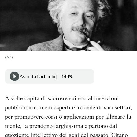
PODCAST
NEWSLETTER
I MIEI PREFERITI
(AP)
SHOP
Ascolta l'articolo
14:19
CALENDARIO
A volte capita di scorrere sui social inserzioni
pubblicitarie in cui esperti e aziende di vari settori,
AREA PERSONALE
per promuovere corsi o applicazioni per allenare la
mente, la prendono larghissima e partono dal
Area Personale
quoziente intellettivo dei geni del passato. Citano
Newsletter