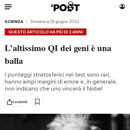
Auto
SCIENZA
Domenica 25 giugno 2023
QUESTO ARTICOLO HA PIÙ DI
3 ANNI
HOME
L’altissimo QI dei geni è una
Italia
Moda
balla
Mondo
Libri
Politica
Consumismi
I punteggi stratosferici nei test sono rari,
Tecnologia
Storie/Idee
hanno ampi margini di errore e, in generale,
Internet
Ok Boomer!
non indicano che uno vincerà il Nobel
Scienza
Media
Cultura
Europa
Condividi
Economia
Altrecose
Sport
Mondiali calcio 2026