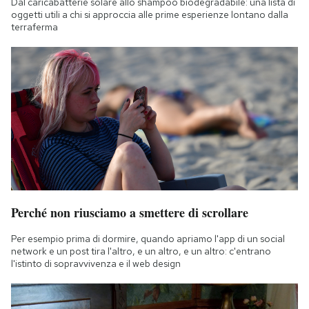
Dal caricabatterie solare allo shampoo biodegradabile: una lista di
oggetti utili a chi si approccia alle prime esperienze lontano dalla
terraferma
Perché non riusciamo a smettere di scrollare
Per esempio prima di dormire, quando apriamo l'app di un social
network e un post tira l'altro, e un altro, e un altro: c'entrano
l'istinto di sopravvivenza e il web design