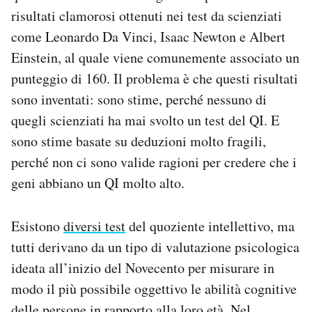
Notifiche mobile
risultati clamorosi ottenuti nei test da scienziati
Regala il Post
come Leonardo Da Vinci, Isaac Newton e Albert
Hai bisogno di aiuto?
Einstein, al quale viene comunemente associato un
Esci
punteggio di 160. Il problema è che questi risultati
sono inventati: sono stime, perché nessuno di
quegli scienziati ha mai svolto un test del QI. E
sono stime basate su deduzioni molto fragili,
perché non ci sono valide ragioni per credere che i
geni abbiano un QI molto alto.
Esistono
diversi test
del quoziente intellettivo, ma
tutti derivano da un tipo di valutazione psicologica
ideata all’inizio del Novecento per misurare in
modo il più possibile oggettivo le abilità cognitive
delle persone in rapporto alla loro età. Nel