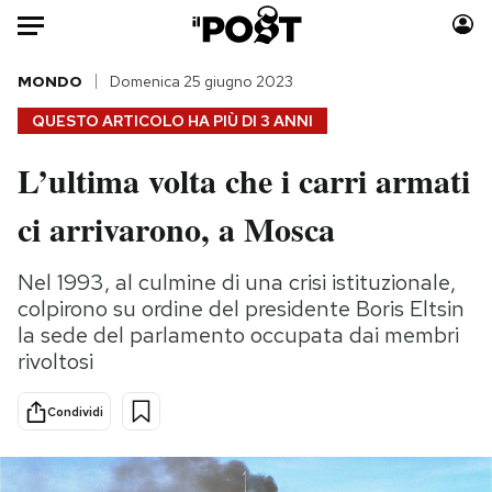
Auto
MONDO
Domenica 25 giugno 2023
QUESTO ARTICOLO HA PIÙ DI
3 ANNI
HOME
L’ultima volta che i carri armati
Italia
Moda
ci arrivarono, a Mosca
Mondo
Libri
Politica
Consumismi
Nel 1993, al culmine di una crisi istituzionale,
Tecnologia
Storie/Idee
colpirono su ordine del presidente Boris Eltsin
Internet
Ok Boomer!
la sede del parlamento occupata dai membri
Scienza
Media
rivoltosi
Cultura
Europa
Economia
Altrecose
Condividi
Sport
Mondiali calcio 2026