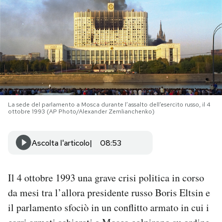
PODCAST
NEWSLETTER
I MIEI PREFERITI
La sede del parlamento a Mosca durante l’assalto dell’esercito russo, il 4
ottobre 1993 (AP Photo/Alexander Zemlianchenko)
SHOP
Ascolta l'articolo
08:53
CALENDARIO
Il 4 ottobre 1993 una grave crisi politica in corso
AREA PERSONALE
da mesi tra l’allora presidente russo Boris Eltsin e
Area Personale
il parlamento sfociò in un conflitto armato in cui i
Newsletter