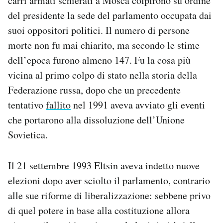
carri armati schierati a Mosca colpirono su ordine
Notifiche mobile
del presidente la sede del parlamento occupata dai
Regala il Post
suoi oppositori politici. Il numero di persone
Hai bisogno di aiuto?
morte non fu mai chiarito, ma secondo le stime
Esci
dell’epoca furono almeno 147. Fu la cosa più
vicina al primo colpo di stato nella storia della
Federazione russa, dopo che un precedente
tentativo
fallito
nel 1991 aveva avviato gli eventi
che portarono alla dissoluzione dell’Unione
Sovietica.
Il 21 settembre 1993 Eltsin aveva indetto nuove
elezioni dopo aver sciolto il parlamento, contrario
alle sue riforme di liberalizzazione: sebbene privo
di quel potere in base alla costituzione allora