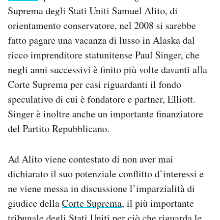
Notifiche mobile
Suprema degli Stati Uniti Samuel Alito, di
Regala il Post
orientamento conservatore, nel 2008 si sarebbe
Hai bisogno di aiuto?
fatto pagare una vacanza di lusso in Alaska dal
Esci
ricco imprenditore statunitense Paul Singer, che
negli anni successivi è finito più volte davanti alla
Corte Suprema per casi riguardanti il fondo
speculativo di cui è fondatore e partner, Elliott.
Singer è inoltre anche un importante finanziatore
del Partito Repubblicano.
Ad Alito viene contestato di non aver mai
dichiarato il suo potenziale conflitto d’interessi e
ne viene messa in discussione l’imparzialità di
giudice della
Corte Suprema
, il più importante
tribunale degli Stati Uniti per ciò che riguarda le