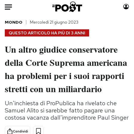
Auto
MONDO
Mercoledì 21 giugno 2023
QUESTO ARTICOLO HA PIÙ DI
3 ANNI
HOME
Un altro giudice conservatore
Italia
Moda
della Corte Suprema americana
Mondo
Libri
Politica
Consumismi
ha problemi per i suoi rapporti
Tecnologia
Storie/Idee
Internet
Ok Boomer!
stretti con un miliardario
Scienza
Media
Cultura
Europa
Un'inchiesta di ProPublica ha rivelato che
Samuel Alito si sarebbe fatto pagare una
Economia
Altrecose
costosa vacanza dall'imprenditore Paul Singer
Sport
Mondiali calcio 2026
Condividi