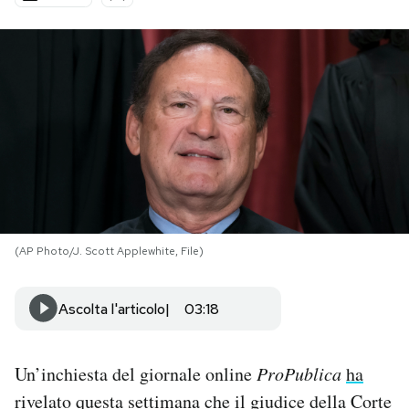
PODCAST
NEWSLETTER
I MIEI PREFERITI
SHOP
(AP Photo/J. Scott Applewhite, File)
CALENDARIO
Ascolta l'articolo
03:18
AREA PERSONALE
Un’inchiesta del giornale online
ProPublica
ha
Area Personale
rivelato
questa settimana che il giudice della Corte
Newsletter