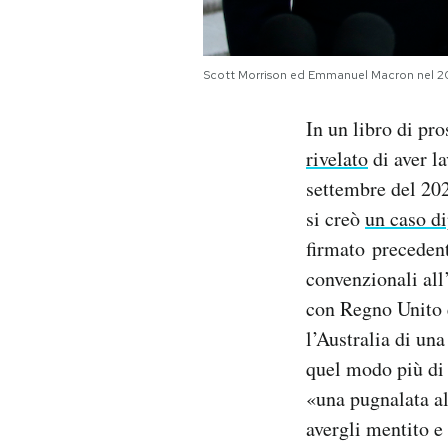
Notifiche mobile
Regala il Post
Hai bisogno di aiuto?
Scott Morrison ed Emmanuel Macron nel 
Esci
In un libro di pr
rivelato
di aver l
settembre del 202
si creò
un caso d
firmato precedent
convenzionali all
con Regno Unito e
l’Australia di una
quel modo più di 
«una pugnalata a
avergli mentito e