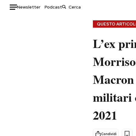
Newsletter
Podcast
Auto
QUESTO ARTICOLO
HOME
L’ex pri
Italia
Moda
Morriso
Mondo
Libri
Politica
Consumismi
Macron s
Tecnologia
Storie/Idee
Internet
Ok Boomer!
militari
Scienza
Media
Cultura
Europa
2021
Economia
Altrecose
Sport
Mondiali calcio 2026
Condividi