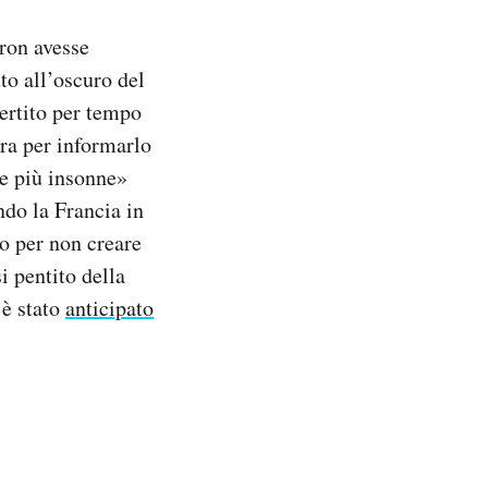
ron avesse
to all’oscuro del
vertito per tempo
era per informarlo
te più insonne»
ndo la Francia in
do per non creare
i pentito della
 è stato
anticipato