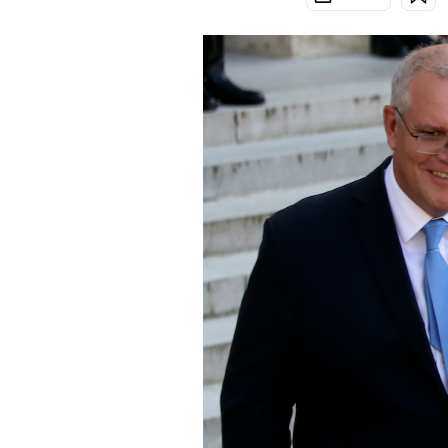
PODCAST
NEWSLETTER
I MIEI PREFERITI
SHOP
CALENDARIO
AREA PERSONALE
Area Personale
Newsletter