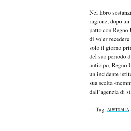
Nel libro sostan
ragione, dopo un 
patto con Regno U
di voler recedere 
solo il giorno pr
del suo periodo d
anticipo, Regno U
un incidente isti
sua scelta «nemme
dall’agenzia di 
Tag:
AUSTRALIA