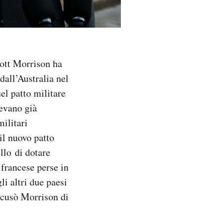
cott Morrison ha
dall’Australia nel
el patto militare
vevano già
ilitari
il nuovo patto
llo di dotare
 francese perse in
li altri due paesi
ccusò Morrison di