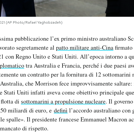
2021 (AP Photo/Rafael Yaghobzadeh)
ossima pubblicazione l’ex primo ministro australiano S
avorato segretamente al
patto militare anti-Cina
firmato 
1 con Regno Unito e Stati Uniti. All’epoca intorno a qu
iplomatico
tra Australia e Francia, perché i due paesi a
emente un contratto per la fornitura di 12 sottomarini m
’Australia, che Morrison fece improvvisamente saltare: 
 Stati Uniti infatti aveva come obiettivo principale que
 flotta di
sottomarini a propulsione nucleare
. Il governo
50 miliardi di euro, e
definì
l’accordo australiano con g
lle spalle». Il presidente francese Emmanuel Macron a
 mancato di rispetto.