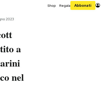
Abbonati
Shop
Regala
ugno 2023
ott
ito a
arini
co nel