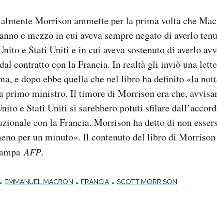
zialmente Morrison ammette per la prima volta che Mac
anno e mezzo in cui aveva sempre negato di averlo tenu
nito e Stati Uniti e in cui aveva sostenuto di averlo av
dal contratto con la Francia. In realtà gli inviò una lett
ima, e dopo ebbe quella che nel libro ha definito «la not
a primo ministro. Il timore di Morrison era che, avvisa
nito e Stati Uniti si sarebbero potuti sfilare dall’accor
tuzionale con la Francia. Morrison ha detto di non essers
no per un minuto». Il contenuto del libro di Morrison
stampa
AFP
.
-
-
-
EMMANUEL MACRON
FRANCIA
SCOTT MORRISON