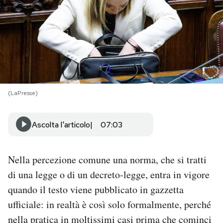
PODCAST
NEWSLETTER
I MIEI PREFERITI
(LaPresse)
SHOP
Ascolta l'articolo
07:03
CALENDARIO
Nella percezione comune una norma, che si tratti
di una legge o di un decreto-legge, entra in vigore
AREA PERSONALE
quando il testo viene pubblicato in gazzetta
ufficiale: in realtà è così solo formalmente, perché
Area Personale
nella pratica in moltissimi casi prima che cominci
Newsletter