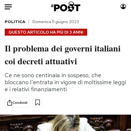
Auto
POLITICA
Domenica 11 giugno 2023
QUESTO ARTICOLO HA PIÙ DI
3 ANNI
HOME
Il problema dei governi italiani
Italia
Moda
coi decreti attuativi
Mondo
Libri
Politica
Consumismi
Ce ne sono centinaia in sospeso, che
Tecnologia
Storie/Idee
bloccano l'entrata in vigore di moltissime leggi
Internet
Ok Boomer!
e i relativi finanziamenti
Scienza
Media
Cultura
Europa
Condividi
Economia
Altrecose
Sport
Mondiali calcio 2026