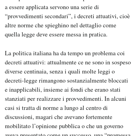
Notifiche mobile
a essere applicata servono una serie di
Regala il Post
“provvedimenti secondari”, i decreti attuativi, cioè
Hai bisogno di aiuto?
altre norme che spieghino nel dettaglio come
Esci
quella legge deve essere messa in pratica.
La politica italiana ha da tempo un problema coi
decreti attuativi: attualmente ce ne sono in sospeso
diverse centinaia, senza i quali molte leggi o
decreti-legge rimangono sostanzialmente bloccati
e inapplicabili, insieme ai fondi che erano stati
stanziati per realizzare i provvedimenti. In alcuni
casi si tratta di norme a lungo al centro di
discussioni, magari che avevano fortemente
mobilitato l’opinione pubblica o che un governo
aveva presentato come un successo, una “promessa