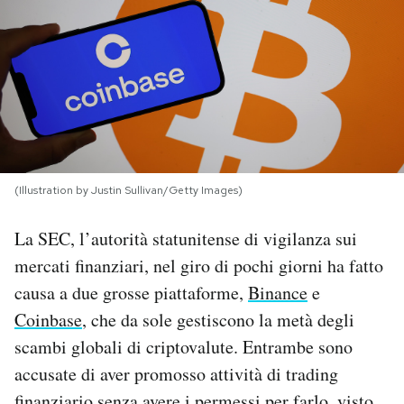
PODCAST
NEWSLETTER
I MIEI PREFERITI
(Illustration by Justin Sullivan/Getty Images)
SHOP
La SEC, l’autorità statunitense di vigilanza sui
mercati finanziari, nel giro di pochi giorni ha fatto
CALENDARIO
causa a due grosse piattaforme,
Binance
e
Coinbase
, che da sole gestiscono la metà degli
AREA PERSONALE
scambi globali di criptovalute. Entrambe sono
accusate di aver promosso attività di trading
Area Personale
Newsletter
finanziario senza avere i permessi per farlo, visto