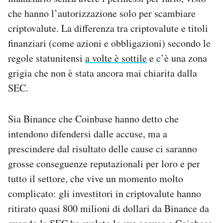
Notifiche mobile
che hanno l’autorizzazione solo per scambiare
Regala il Post
criptovalute. La differenza tra criptovalute e titoli
Hai bisogno di aiuto?
finanziari (come azioni e obbligazioni) secondo le
Esci
regole statunitensi
a volte è sottile
e c’è una zona
grigia che non è stata ancora mai chiarita dalla
SEC.
Sia Binance che Coinbase hanno detto che
intendono difendersi dalle accuse, ma a
prescindere dal risultato delle cause ci saranno
grosse conseguenze reputazionali per loro e per
tutto il settore, che vive un momento molto
complicato: gli investitori in criptovalute hanno
ritirato quasi 800 milioni di dollari da Binance da