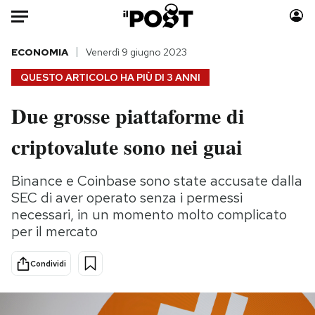
Auto
ECONOMIA
Venerdì 9 giugno 2023
QUESTO ARTICOLO HA PIÙ DI
3 ANNI
HOME
Due grosse piattaforme di
Italia
Moda
criptovalute sono nei guai
Mondo
Libri
Politica
Consumismi
Binance e Coinbase sono state accusate dalla
Tecnologia
Storie/Idee
SEC di aver operato senza i permessi
Internet
Ok Boomer!
necessari, in un momento molto complicato
Scienza
Media
per il mercato
Cultura
Europa
Economia
Altrecose
Condividi
Sport
Mondiali calcio 2026