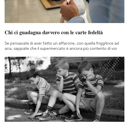
Chi ci guadagna davvero con le carte fedeltà
Se pensavate di aver fatto un affarone, con quella friggitrice ad
aria, sappiate che il supermercato è ancora più contento di voi