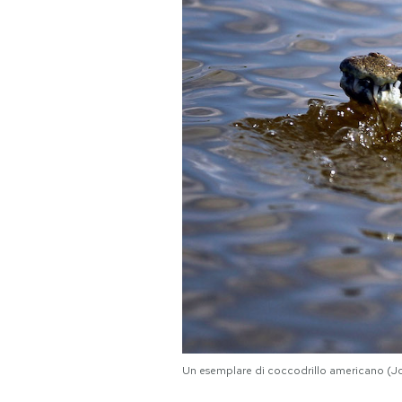
PODCAST
NEWSLETTER
I MIEI PREFERITI
SHOP
CALENDARIO
AREA PERSONALE
Area Personale
Un esemplare di coccodrillo americano (
Newsletter