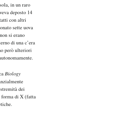
ola, in un raro
aveva deposto 14
atti con altri
ionato sette uova
 non si erano
terno di una c’era
o però ulteriori
a autonomamente.
ica
Biology
tanzialmente
estremità dei
forma di X (fatta
tiche.