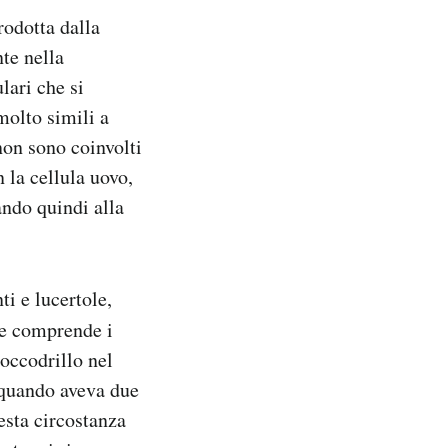
rodotta dalla
te nella
lari che si
molto simili a
 non sono coinvolti
 la cellula uovo,
ndo quindi alla
ti e lucertole,
che comprende i
coccodrillo nel
, quando aveva due
esta circostanza