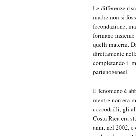
Le differenze ris
madre non si fos
fecondazione, ma
formano insieme a
quelli materni. Di
direttamente nell
completando il ma
partenogenesi.
Il fenomeno è abb
mentre non era ma
coccodrilli, gli a
Costa Rica era st
anni, nel 2002, e