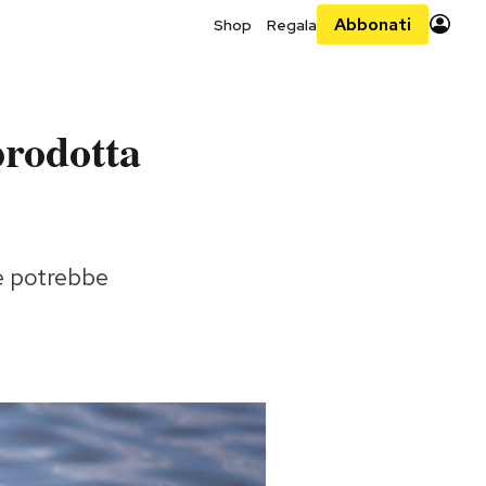
Abbonati
Shop
Regala
prodotta
 e potrebbe