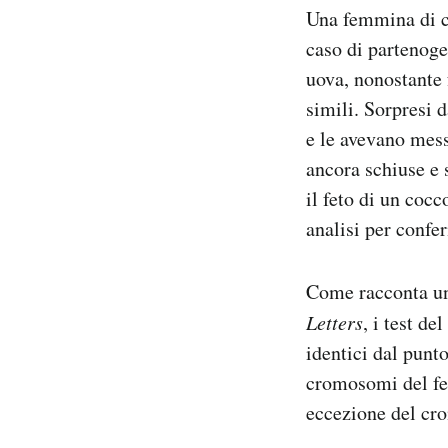
Una femmina di co
Notifiche mobile
Regala il Post
caso di partenoge
Hai bisogno di aiuto?
uova, nonostante 
Esci
simili. Sorpresi 
e le avevano mess
ancora schiuse e 
il feto di un coc
analisi per confe
Come racconta 
Letters
, i test d
identici dal punto
cromosomi del fe
eccezione del cr