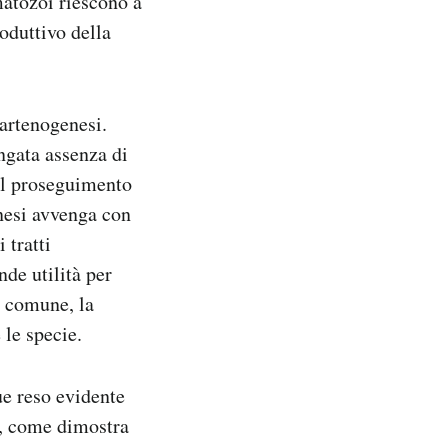
matozoi riescono a
roduttivo della
artenogenesi.
ungata assenza di
il proseguimento
enesi avvenga con
 tratti
de utilità per
o comune, la
 le specie.
ue reso evidente
e, come dimostra