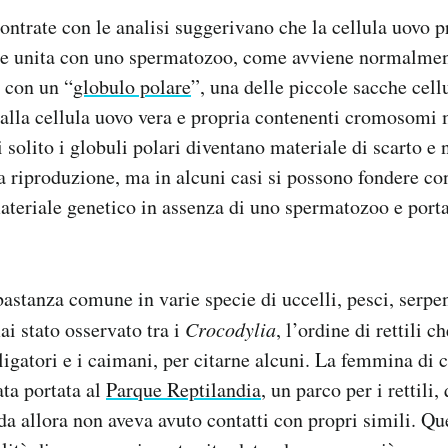
contrate con le analisi suggerivano che la cellula uovo p
se unita con uno spermatozoo, come avviene normalmen
 con un “
globulo polare
”, una delle piccole sacche cellu
lla cellula uovo vera e propria contenenti cromosomi 
 solito i globuli polari diventano materiale di scarto e
a riproduzione, ma in alcuni casi si possono fondere con
teriale genetico in assenza di uno spermatozoo e porta
astanza comune in varie specie di uccelli, pesci, serpen
i stato osservato tra i
Crocodylia
, l’ordine di rettili 
lligatori e i caimani, per citarne alcuni. La femmina di 
ata portata al
Parque Reptilandia
, un parco per i rettili
 da allora non aveva avuto contatti con propri simili. Qu