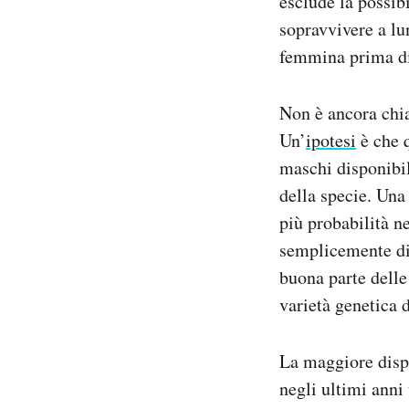
esclude la possib
sopravvivere a lun
femmina prima di
Non è ancora chia
Un’
ipotesi
è che q
maschi disponibi
della specie. Una
più probabilità ne
semplicemente di 
buona parte delle
varietà genetica 
La maggiore dispo
negli ultimi anni