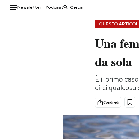
Newsletter
Podcast
Auto
QUESTO ARTICOLO
Una femm
HOME
Italia
Moda
da sola
Mondo
Libri
Politica
Consumismi
È il primo cas
Tecnologia
Storie/Idee
dirci qualcosa 
Internet
Ok Boomer!
Scienza
Media
Condividi
Cultura
Europa
Economia
Altrecose
Sport
Mondiali calcio 2026