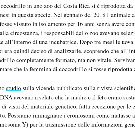
ccodrillo in uno zoo del Costa Rica si è riprodotta da s
nesi in questa specie. Nel gennaio del 2018 l’animale 
fosse vissuto in isolamento per 16 anni senza avere cont
dalla circostanza, i responsabili dello zoo avevano selez
e all’interno di una incubatrice. Dopo tre mesi le uova
si era quindi deciso di analizzarle, scoprendo che all’in
codrillo completamente formato, ma non vitale. Servivan
rmare che la femmina di coccodrillo si fosse riprodott
uno
studio
sulla vicenda pubblicato sulla rivista scientif
el DNA avevano rivelato che la madre e il feto erano sos
 di vista del materiale genetico, fatta eccezione per le 
to. Possiamo immaginare i cromosomi come matasse a 
omosoma Y) per la trasmissione delle informazioni gene