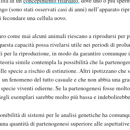
ilità di un
concepimento ritardato
, dove uno o più sper
go (sono stati osservati casi di anni) nell’apparato rip
 fecondare una cellula uovo.
ro come mai alcuni animali riescano a riprodursi per p
uesta capacità possa rivelarsi utile nei periodi di prol
li per la riproduzione, in modo da garantire comunque 
 teoria simile contempla la possibilità che la partenog
lle specie a rischio di estinzione. Altri ipotizzano che si
un fenomeno del tutto casuale e che non abbia una gran
 specie viventi odierne. Se la partenogenesi fosse molt
degli esemplari sarebbe molto più bassa e indebolirebbe
nibilità di sistemi per le analisi genetiche ha comunq
 una quantità di partenogenesi superiore alle aspettativ