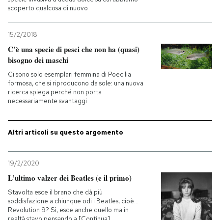
scoperto qualcosa di nuovo
PODCAST
15/2/2018
C’è una specie di pesci che non ha (quasi)
NEWSLETTER
bisogno dei maschi
Ci sono solo esemplari femmina di Poecilia
formosa, che si riproducono da sole: una nuova
I MIEI PREFERITI
ricerca spiega perché non porta
necessariamente svantaggi
SHOP
Altri articoli su questo argomento
CALENDARIO
19/2/2020
L’ultimo valzer dei Beatles (e il primo)
AREA PERSONALE
Stavolta esce il brano che dà più
soddisfazione a chiunque odi i Beatles, cioè...
Entra
Revolution 9? Sì, esce anche quello ma in
realtà stavo pensando a [Continua]