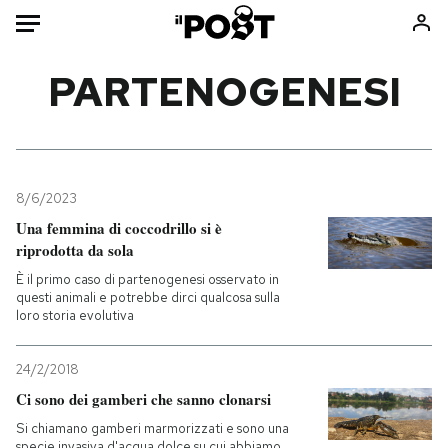
Auto
PARTENOGENESI
HOME
Italia
Moda
Mondo
Libri
8/6/2023
Politica
Consumismi
Una femmina di coccodrillo si è
riprodotta da sola
Tecnologia
Storie/Idee
È il primo caso di partenogenesi osservato in
Internet
Ok Boomer!
questi animali e potrebbe dirci qualcosa sulla
Scienza
Media
loro storia evolutiva
Cultura
Europa
Economia
Altrecose
24/2/2018
Ci sono dei gamberi che sanno clonarsi
Sport
Mondiali calcio 2026
Si chiamano gamberi marmorizzati e sono una
specie invasiva d'acqua dolce su cui abbiamo