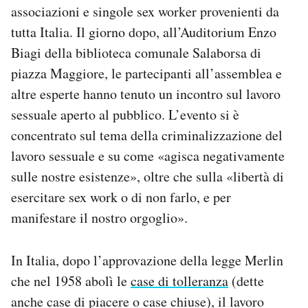
associazioni e singole sex worker provenienti da
Notifiche mobile
Regala il Post
tutta Italia. Il giorno dopo, all’Auditorium Enzo
Hai bisogno di aiuto?
Biagi della biblioteca comunale Salaborsa di
Esci
piazza Maggiore, le partecipanti all’assemblea e
altre esperte hanno tenuto un incontro sul lavoro
sessuale aperto al pubblico. L’evento si è
concentrato sul tema della criminalizzazione del
lavoro sessuale e su come «agisca negativamente
sulle nostre esistenze», oltre che sulla «libertà di
esercitare sex work o di non farlo, e per
manifestare il nostro orgoglio».
In Italia, dopo l’approvazione della legge Merlin
che nel 1958 abolì le
case di tolleranza
(dette
anche case di piacere o case chiuse), il lavoro