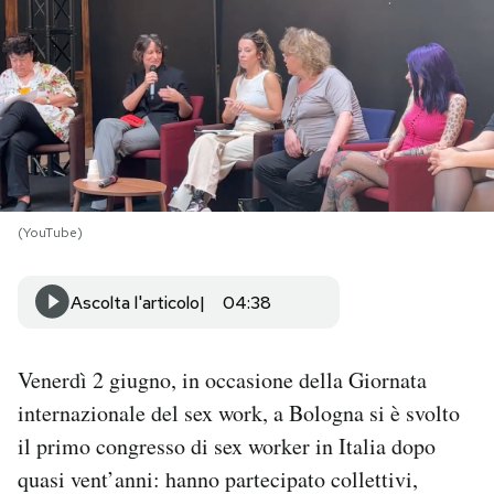
PODCAST
NEWSLETTER
I MIEI PREFERITI
(YouTube)
SHOP
Ascolta l'articolo
04:38
CALENDARIO
Venerdì 2 giugno, in occasione della Giornata
AREA PERSONALE
internazionale del sex work, a Bologna si è svolto
il primo congresso di sex worker in Italia dopo
Area Personale
quasi vent’anni: hanno partecipato collettivi,
Newsletter