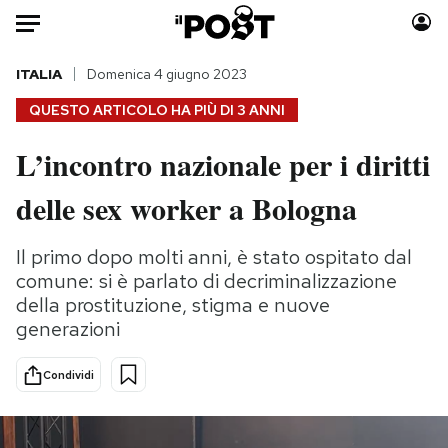
Auto
ITALIA
Domenica 4 giugno 2023
QUESTO ARTICOLO HA PIÙ DI
3 ANNI
HOME
L’incontro nazionale per i diritti
Italia
Moda
delle sex worker a Bologna
Mondo
Libri
Politica
Consumismi
Il primo dopo molti anni, è stato ospitato dal
Tecnologia
Storie/Idee
comune: si è parlato di decriminalizzazione
Internet
Ok Boomer!
della prostituzione, stigma e nuove
Scienza
Media
generazioni
Cultura
Europa
Economia
Altrecose
Condividi
Sport
Mondiali calcio 2026