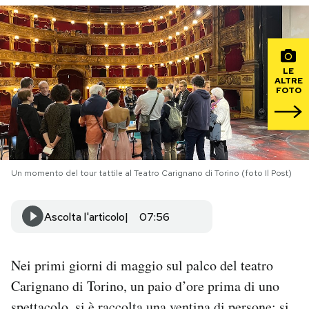
PODCAST
LE
NEWSLETTER
ALTRE
FOTO
I MIEI PREFERITI
SHOP
Un momento del tour tattile al Teatro Carignano di Torino (foto Il Post)
CALENDARIO
Ascolta l'articolo
07:56
AREA PERSONALE
Nei primi giorni di maggio sul palco del teatro
Carignano di Torino, un paio d’ore prima di uno
Area Personale
Newsletter
spettacolo, si è raccolta una ventina di persone: si