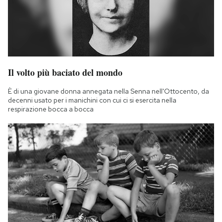
Il volto più baciato del mondo
È di una giovane donna annegata nella Senna nell'Ottocento, da
decenni usato per i manichini con cui ci si esercita nella
respirazione bocca a bocca