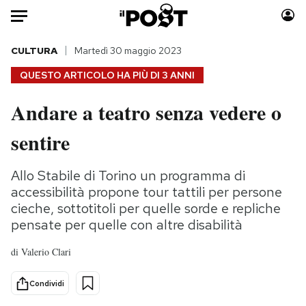
Auto
CULTURA
Martedì 30 maggio 2023
QUESTO ARTICOLO HA PIÙ DI
3 ANNI
HOME
Andare a teatro senza vedere o
Italia
Moda
sentire
Mondo
Libri
Politica
Consumismi
Allo Stabile di Torino un programma di
Tecnologia
Storie/Idee
accessibilità propone tour tattili per persone
Internet
Ok Boomer!
cieche, sottotitoli per quelle sorde e repliche
Scienza
Media
pensate per quelle con altre disabilità
Cultura
Europa
di
Valerio Clari
Economia
Altrecose
Sport
Mondiali calcio 2026
Condividi