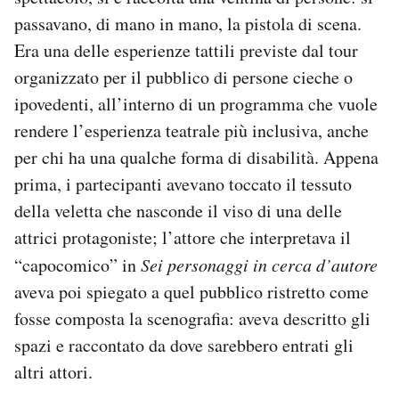
Notifiche mobile
passavano, di mano in mano, la pistola di scena.
Regala il Post
Era una delle esperienze tattili previste dal tour
Hai bisogno di aiuto?
organizzato per il pubblico di persone cieche o
Esci
ipovedenti, all’interno di un programma che vuole
rendere l’esperienza teatrale più inclusiva, anche
per chi ha una qualche forma di disabilità. Appena
prima, i partecipanti avevano toccato il tessuto
della veletta che nasconde il viso di una delle
attrici protagoniste; l’attore che interpretava il
“capocomico” in
Sei personaggi in cerca d’autore
aveva poi spiegato a quel pubblico ristretto come
fosse composta la scenografia: aveva descritto gli
spazi e raccontato da dove sarebbero entrati gli
altri attori.