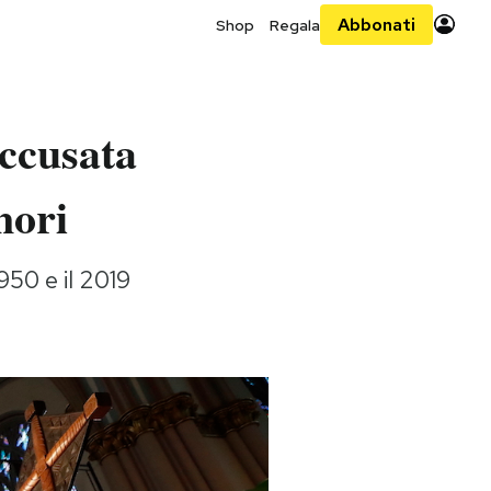
Abbonati
Shop
Regala
accusata
inori
950 e il 2019