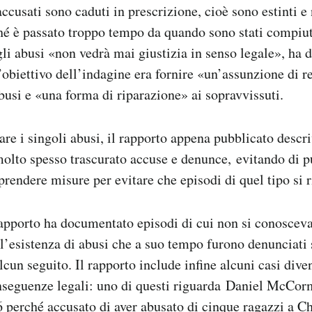
accusati sono caduti in prescrizione, cioè sono estinti e
hé è passato troppo tempo da quando sono stati compiut
li abusi «non vedrà mai giustizia in senso legale», ha 
’obiettivo dell’indagine era fornire «un’assunzione di r
busi e «una forma di riparazione» ai sopravvissuti.
re i singoli abusi, il rapporto appena pubblicato descr
olto spesso trascurato accuse e denunce, evitando di p
prendere misure per evitare che episodi di quel tipo si r
 rapporto ha documentato episodi di cui non si conosceva
o l’esistenza di abusi che a suo tempo furono denunciati
lcun seguito. Il rapporto include infine alcuni casi dive
nseguenze legali: uno di questi riguarda Daniel McCor
6 perché accusato di aver abusato di cinque ragazzi a C