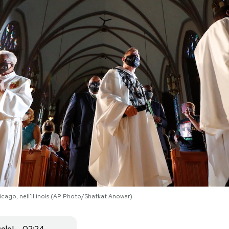
hicago, nell'Illinois (AP Photo/Shafkat Anowar)
colo
02:24