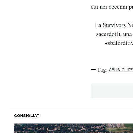
cui nei decenni p
La Survivors Ne
sacerdoti), una
«sbalorditi
Tag:
ABUSI CHIE
CONSIGLIATI