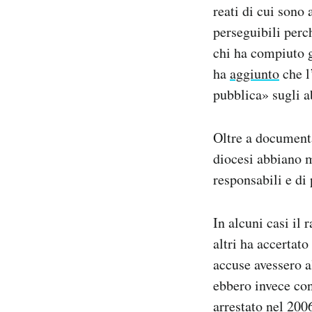
reati di cui sono 
perseguibili perc
chi ha compiuto g
ha
aggiunto
che l
pubblica» sugli a
Oltre a documenta
diocesi abbiano m
responsabili e di 
In alcuni casi il
altri ha accertat
accuse avessero a
ebbero invece co
arrestato nel 200