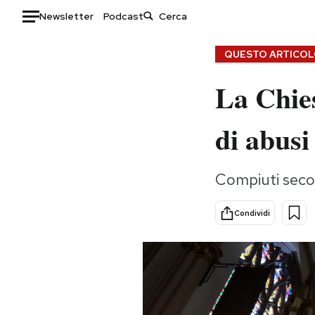
Newsletter
Podcast
Auto
QUESTO ARTICOLO
La Chies
HOME
Italia
Moda
di abusi
Mondo
Libri
Politica
Consumismi
Compiuti secon
Tecnologia
Storie/Idee
Internet
Ok Boomer!
Condividi
Scienza
Media
Cultura
Europa
Economia
Altrecose
Sport
Mondiali calcio 2026