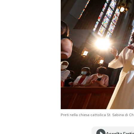
PODCAST
NEWSLETTER
I MIEI PREFERITI
SHOP
CALENDARIO
AREA PERSONALE
Preti nella chiesa cattolica St. Sabina di C
Area Personale
Newsletter
Ascolta l'arti