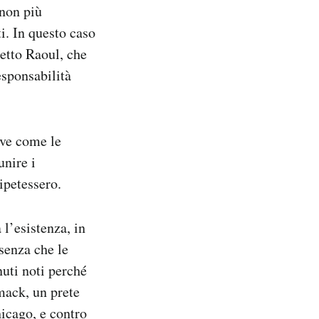
 non più
i. In questo caso
detto Raoul, che
esponsabilità
ive come le
unire i
ipetessero.
 l’esistenza, in
 senza che le
nuti noti perché
mack, un prete
hicago, e contro