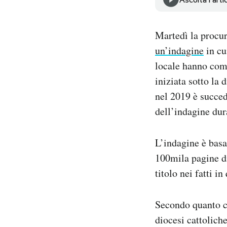
Notifiche mobile
Regala il Post
Martedì la procura
Hai bisogno di aiuto?
Esci
un’indagine
in cu
locale hanno com
iniziata sotto la
nel 2019 è succe
dell’indagine du
L’indagine è basa
100mila pagine di
titolo nei fatti i
Secondo quanto co
diocesi cattolich