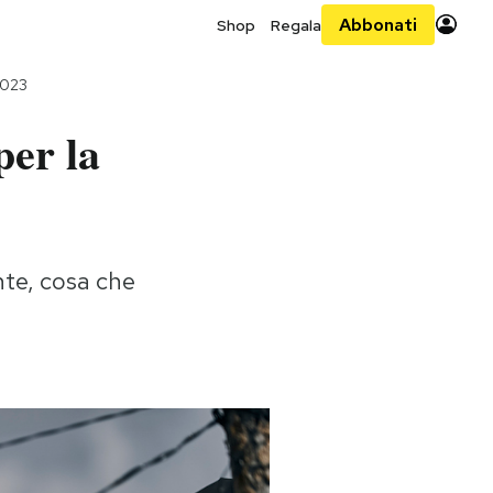
Abbonati
Shop
Regala
2023
per la
nte, cosa che