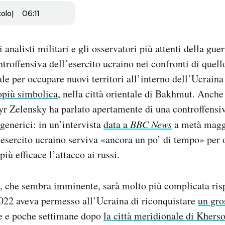
colo
06:11
analisti militari e gli osservatori più attenti della guer
troffensiva dell’esercito ucraino nei confronti di quello
e per occupare nuovi territori all’interno dell’Ucraina 
opiù simbolica
, nella città orientale di Bakhmut. Anche 
r Zelensky ha parlato apertamente di una controffensiv
 generici: in un’intervista
data a
BBC News
a metà magg
’esercito ucraino serviva «ancora un po’ di tempo» per 
iù efficace l’attacco ai russi.
, che sembra imminente, sarà molto più complicata risp
2022 aveva permesso all’Ucraina di riconquistare
un gro
e e poche settimane dopo
la città meridionale di Khers