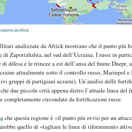
insieme da Africk
litari analizzate da Africk mostrano che il punto più for
e di Zaporizhzhia, nel sud dell’Ucraina. I russi in part
ee di difesa e le trincee a est dell’ansa del fiume Dnepr, 
ucraine attualmente sotto il controllo russo, Mariupol e
vi gruppi di partigiani ucraini). Un’analisi delle fortif
che due piccole città appena dietro l’attuale linea del 
e completamente circondate da fortificazioni russe.
ga
che questa regione è «il punto più ovvio per un attacc
arebbe quello di «tagliare le linee di rifornimento attiv