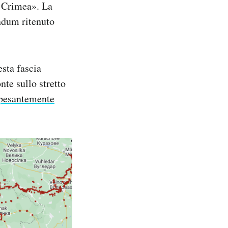
a Crimea». La
ndum ritenuto
esta fascia
nte sullo stretto
 pesantemente