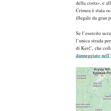
della costa», e a
Crimea è stata oc
illegale da gran 
Se l’esercito ucr
l’unica strada per
di Kerč’, che col
danneggiato nell