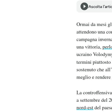
Notifiche mobile
Ascolta l'arti
Regala il Post
Hai bisogno di aiuto?
Ormai da mesi gli 
Esci
attendono una con
campagna invernal
una vittoria,
perl
ucraino Volodymy
termini piuttosto
sostenuto che all
meglio e rendere p
La controffensiva
a settembre del 
nord-est
del paes