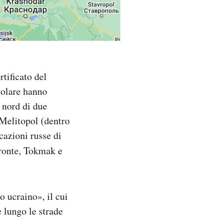
tificato del
icolare hanno
a nord di due
 Melitopol (dentro
icazioni russe di
fronte, Tokmak e
o ucraino», il cui
e lungo le strade