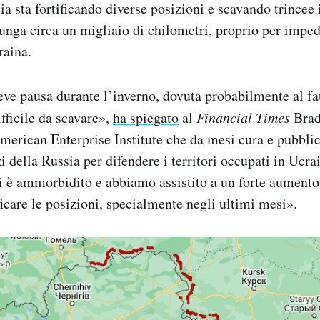
a sta fortificando diverse posizioni e scavando trincee i
 lunga circa un migliaio di chilometri, proprio per impe
raina.
eve pausa durante l’inverno, dovuta probabilmente al fat
ifficile da scavare»,
ha spiegato
al
Financial Times
Brad
American Enterprise Institute che da mesi cura e pubblic
i della Russia per difendere i territori occupati in Ucr
 si è ammorbidito e abbiamo assistito a un forte aumento
ficare le posizioni, specialmente negli ultimi mesi».