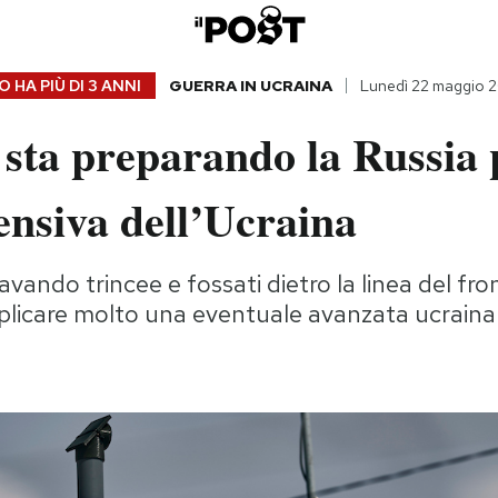
 HA PIÙ DI
3 ANNI
GUERRA IN UCRAINA
Lunedì 22 maggio 
sta preparando la Russia 
ensiva dell’Ucraina
avando trincee e fossati dietro la linea del fro
licare molto una eventuale avanzata ucraina