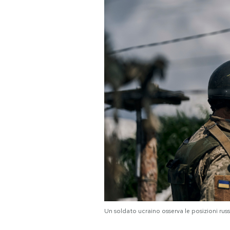
PODCAST
NEWSLETTER
I MIEI PREFERITI
SHOP
CALENDARIO
AREA PERSONALE
Area Personale
Un soldato ucraino osserva le posizioni ru
Newsletter