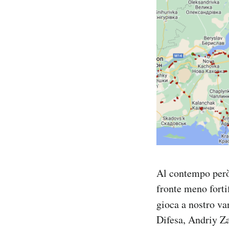
Al contempo però 
fronte meno forti
gioca a nostro va
Difesa, Andriy Za