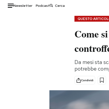
Newsletter
Podcast
Auto
QUESTO ARTICOLO
Come si 
HOME
Italia
Moda
controff
Mondo
Libri
Politica
Consumismi
Da mesi sta sc
Tecnologia
Storie/Idee
potrebbe comp
Internet
Ok Boomer!
Scienza
Media
Condividi
Cultura
Europa
Economia
Altrecose
Sport
Mondiali calcio 2026