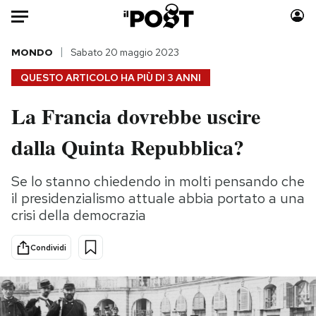
Auto
MONDO
Sabato 20 maggio 2023
QUESTO ARTICOLO HA PIÙ DI
3 ANNI
HOME
La Francia dovrebbe uscire
Italia
Moda
dalla Quinta Repubblica?
Mondo
Libri
Politica
Consumismi
Se lo stanno chiedendo in molti pensando che
Tecnologia
Storie/Idee
il presidenzialismo attuale abbia portato a una
Internet
Ok Boomer!
crisi della democrazia
Scienza
Media
Cultura
Europa
Condividi
Economia
Altrecose
Sport
Mondiali calcio 2026