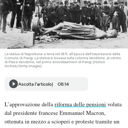
PODCAST
NEWSLETTER
I MIEI PREFERITI
La statua di Napoleone a terra nel 1871, all'epoca dell'insurrezione della
Comune di Parigi. La statua si trovava sulla colonna Vendôme, al centro
di Place Vendôme, nel primo arrondissement di Parigi (Hulton
Archive/Getty Images)
SHOP
Ascolta l'articolo
08:14
CALENDARIO
L’approvazione della
riforma delle pensioni
voluta
AREA PERSONALE
dal presidente francese Emmanuel Macron,
Area Personale
ottenuta in mezzo a scioperi e proteste tramite un
Newsletter