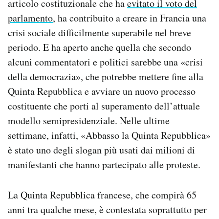
articolo costituzionale che ha
evitato il voto del
Notifiche mobile
parlamento
, ha contribuito a creare in Francia una
Regala il Post
crisi sociale difficilmente superabile nel breve
Hai bisogno di aiuto?
periodo. E ha aperto anche quella che secondo
Esci
alcuni commentatori e politici sarebbe una «crisi
della democrazia», che potrebbe mettere fine alla
Quinta Repubblica e avviare un nuovo processo
costituente che porti al superamento dell’attuale
modello semipresidenziale. Nelle ultime
settimane, infatti, «Abbasso la Quinta Repubblica»
è stato uno degli slogan più usati dai milioni di
manifestanti che hanno partecipato alle proteste.
La Quinta Repubblica francese, che compirà 65
anni tra qualche mese, è contestata soprattutto per