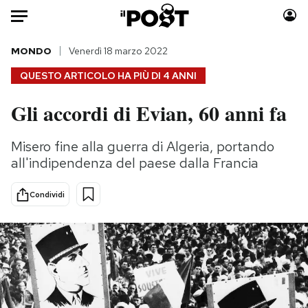
Auto
MONDO
Venerdì 18 marzo 2022
QUESTO ARTICOLO HA PIÙ DI
4 ANNI
HOME
Gli accordi di Evian, 60 anni fa
Italia
Moda
Mondo
Libri
Misero fine alla guerra di Algeria, portando
Politica
Consumismi
all'indipendenza del paese dalla Francia
Tecnologia
Storie/Idee
Internet
Ok Boomer!
Condividi
Scienza
Media
Cultura
Europa
Economia
Altrecose
Sport
Mondiali calcio 2026