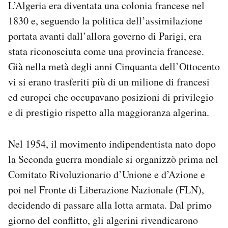
L’Algeria era diventata una colonia francese nel
Notifiche mobile
1830 e, seguendo la politica dell’assimilazione
Regala il Post
portata avanti dall’allora governo di Parigi, era
Hai bisogno di aiuto?
Esci
stata riconosciuta come una provincia francese.
Già nella metà degli anni Cinquanta dell’Ottocento
vi si erano trasferiti più di un milione di francesi
ed europei che occupavano posizioni di privilegio
e di prestigio rispetto alla maggioranza algerina.
Nel 1954, il movimento indipendentista nato dopo
la Seconda guerra mondiale si organizzò prima nel
Comitato Rivoluzionario d’Unione e d’Azione e
poi nel Fronte di Liberazione Nazionale (FLN),
decidendo di passare alla lotta armata. Dal primo
giorno del conflitto, gli algerini rivendicarono