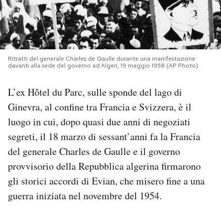
PODCAST
NEWSLETTER
Ritratti del generale Charles de Gaulle durante una manifestazione
davanti alla sede del governo ad Algeri, 19 maggio 1958 (AP Photo)
I MIEI PREFERITI
L’ex Hôtel du Parc, sulle sponde del lago di
Ginevra, al confine tra Francia e Svizzera, è il
SHOP
luogo in cui, dopo quasi due anni di negoziati
segreti, il 18 marzo di sessant’anni fa la Francia
del generale Charles de Gaulle e il governo
CALENDARIO
provvisorio della Repubblica algerina firmarono
gli storici accordi di Evian, che misero fine a una
AREA PERSONALE
guerra iniziata nel novembre del 1954.
Area Personale
Newsletter