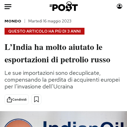
Auto
MONDO
Martedì 16 maggio 2023
QUESTO ARTICOLO HA PIÙ DI
3 ANNI
HOME
L’India ha molto aiutato le
Italia
Moda
esportazioni di petrolio russo
Mondo
Libri
Politica
Consumismi
Le sue importazioni sono decuplicate,
Tecnologia
Storie/Idee
compensando la perdita di acquirenti europei
Internet
Ok Boomer!
per l'invasione dell'Ucraina
Scienza
Media
Cultura
Europa
Condividi
Economia
Altrecose
Sport
Mondiali calcio 2026