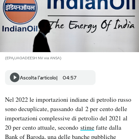
PODCAST
NEWSLETTER
I MIEI PREFERITI
(EPA/JAGADEESH NV via ANSA)
SHOP
Ascolta l'articolo
04:57
CALENDARIO
Nel 2022 le importazioni indiane di petrolio russo
sono decuplicate, passando dal 2 per cento delle
AREA PERSONALE
importazioni complessive di petrolio del 2021 al
20 per cento attuale, secondo
stime
fatte dalla
Area Personale
Bank of Baroda, una delle banche pubbliche
Newsletter