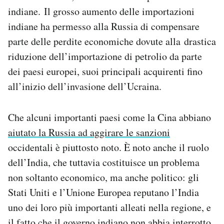
Notifiche mobile
indiane. Il grosso aumento delle importazioni
Regala il Post
indiane ha permesso alla Russia di compensare
Hai bisogno di aiuto?
parte delle perdite economiche dovute alla drastica
Esci
riduzione dell’importazione di petrolio da parte
dei paesi europei, suoi principali acquirenti fino
all’inizio dell’invasione dell’Ucraina.
Che alcuni importanti paesi come la Cina abbiano
aiutato la Russia ad aggirare le sanzioni
occidentali è piuttosto noto. È noto anche il ruolo
dell’India, che tuttavia costituisce un problema
non soltanto economico, ma anche politico: gli
Stati Uniti e l’Unione Europea reputano l’India
uno dei loro più importanti alleati nella regione, e
il fatto che il governo indiano non abbia interrotto