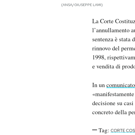
Notifiche mobile
(ANSA/GIUSEPPE LAMI)
Regala il Post
La Corte Costitu
Hai bisogno di aiuto?
Esci
l’annullamento au
sentenza è stata d
rinnovo del perme
1998, rispettiva
e vendita di prodo
In un
comunicato
«manifestamente i
decisione su casi
concreto della per
Tag:
CORTE COS