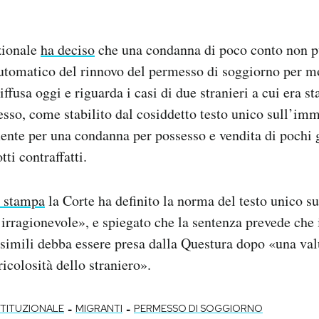
zionale
ha deciso
che una condanna di poco conto non p
tomatico del rinnovo del permesso di soggiorno per mo
iffusa oggi e riguarda i casi di due stranieri a cui era st
sso, come stabilito dal cosiddetto testo unico sull’im
mente per una condanna per possesso e vendita di pochi
tti contraffatti.
 stampa
la Corte ha definito la norma del testo unico 
rragionevole», e spiegato che la sentenza prevede che 
 simili debba essere presa dalla Questura dopo «una val
icolosità dello straniero».
-
-
TITUZIONALE
MIGRANTI
PERMESSO DI SOGGIORNO