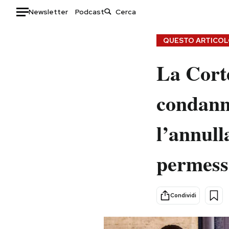
Newsletter
Podcast
Auto
QUESTO ARTICOLO
HOME
La Corte
Italia
Moda
condann
Mondo
Libri
Politica
Consumismi
l’annull
Tecnologia
Storie/Idee
Internet
Ok Boomer!
permess
Scienza
Media
Cultura
Europa
Economia
Altrecose
Condividi
Sport
Mondiali calcio 2026