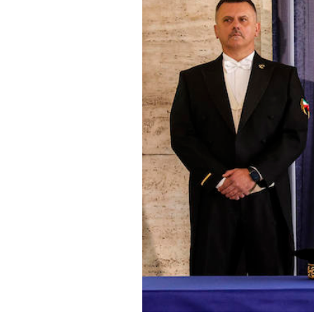
PODCAST
NEWSLETTER
I MIEI PREFERITI
SHOP
CALENDARIO
AREA PERSONALE
Area Personale
Newsletter