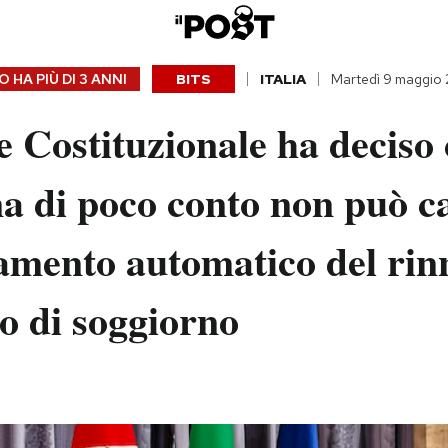
 HA PIÙ DI
3 ANNI
BITS
ITALIA
Martedì 9 maggio
 Costituzionale ha deciso
a di poco conto non può c
amento automatico del rin
o di soggiorno