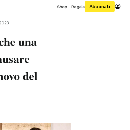
Abbonati
Shop
Regala
 2023
 che una
ausare
novo del