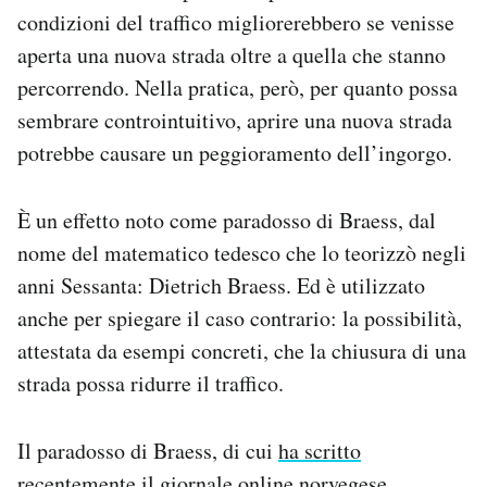
Notifiche mobile
condizioni del traffico migliorerebbero se venisse
Regala il Post
aperta una nuova strada oltre a quella che stanno
Hai bisogno di aiuto?
percorrendo. Nella pratica, però, per quanto possa
Esci
sembrare controintuitivo, aprire una nuova strada
potrebbe causare un peggioramento dell’ingorgo.
È un effetto noto come paradosso di Braess, dal
nome del matematico tedesco che lo teorizzò negli
anni Sessanta: Dietrich Braess. Ed è utilizzato
anche per spiegare il caso contrario: la possibilità,
attestata da esempi concreti, che la chiusura di una
strada possa ridurre il traffico.
Il paradosso di Braess, di cui
ha scritto
recentemente il giornale online norvegese