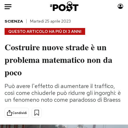
Auto
SCIENZA
Martedì 25 aprile 2023
QUESTO ARTICOLO HA PIÙ DI
3 ANNI
HOME
Costruire nuove strade è un
Italia
Moda
problema matematico non da
Mondo
Libri
Politica
Consumismi
poco
Tecnologia
Storie/Idee
Internet
Ok Boomer!
Può avere l'effetto di aumentare il traffico,
Scienza
Media
così come chiuderle può ridurre gli ingorghi: è
Cultura
Europa
un fenomeno noto come paradosso di Braess
Economia
Altrecose
Condividi
Sport
Mondiali calcio 2026