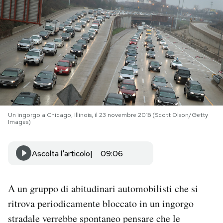
PODCAST
NEWSLETTER
I MIEI PREFERITI
Un ingorgo a Chicago, Illinois, il 23 novembre 2016 (Scott Olson/Getty
SHOP
Images)
CALENDARIO
Ascolta l'articolo
09:06
AREA PERSONALE
A un gruppo di abitudinari automobilisti che si
ritrova periodicamente bloccato in un ingorgo
Area Personale
stradale verrebbe spontaneo pensare che le
Newsletter