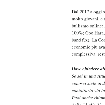
Dal 2017 a oggi 
molto giovani, e 
bullismo online: 
100%;
Goo Hara
band f(x). La Core
economie più avan
complessiva, res
Dove chiedere ai
Se sei in una sit
conosci siete in 
contattarlo via i
Puoi anche chiam
dalle 13 alle 22.