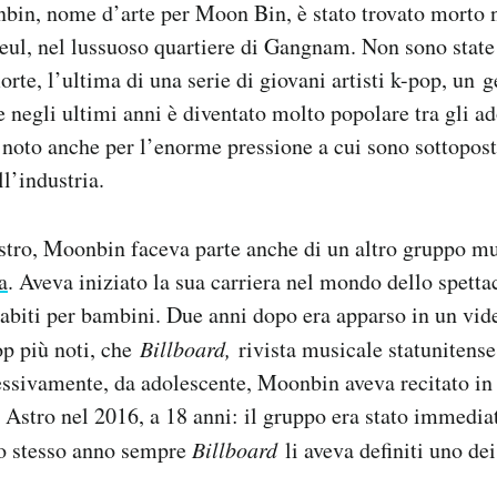
bin, nome d’arte per Moon Bin, è stato trovato morto 
ul, nel lussuoso quartiere di Gangnam. Non sono state 
rte, l’ultima di una serie di giovani artisti k-pop, un g
 negli ultimi anni è diventato molto popolare tra gli ad
 noto anche per l’enorme pressione a cui sono sottoposti 
ll’industria.
stro, Moonbin faceva parte anche di un altro gruppo mu
a
. Aveva iniziato la sua carriera nel mondo dello spetta
abiti per bambini. Due anni dopo era apparso in un vi
op più noti, che
Billboard,
rivista musicale statunitense
essivamente, da adolescente, Moonbin aveva recitato in
 Astro nel 2016, a 18 anni: il gruppo era stato immedi
lo stesso anno sempre
Billboard
li aveva definiti uno de