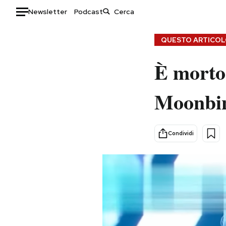
Newsletter
Podcast
Auto
QUESTO ARTICOLO
HOME
È morto 
Italia
Moda
Moonbi
Mondo
Libri
Politica
Consumismi
Tecnologia
Storie/Idee
Condividi
Internet
Ok Boomer!
Scienza
Media
Cultura
Europa
Economia
Altrecose
Sport
Mondiali calcio 2026