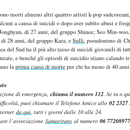
sono morti almeno altri quattro artisti k-pop sudcorea
alcuni a causa di suicidi o dopo aver subìto abusi e freq
Jonghyun, di 27 anni, del gruppo Shinee; Seo Min-woo, 
, di 28 anni, del gruppo Kara, e
Sulli
, pseudonimo di Cho
a del Sud ha il più alto tasso di suicidi giovanili di tutt
zate, e benché gli episodi di suicidio stiano calando t
tano la
prima causa di morte
per chi ha meno di 40 anni
uto
chiama il numero 112
uazione di emergenza,
. Se tu o q
02 2327
difficoltà, puoi chiamare il Telefono Amico allo
nternet
da qui
, tutti i giorni dalle 10 alle 24.
06 7720897
are l’associazione
Samaritans
al numero