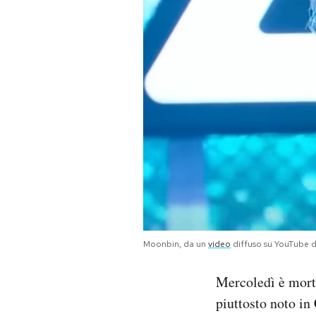
PODCAST
NEWSLETTER
I MIEI PREFERITI
SHOP
CALENDARIO
Moonbin, da un
video
diffuso su YouTube 
AREA PERSONALE
Mercoledì è mort
Area Personale
piuttosto noto in 
Newsletter