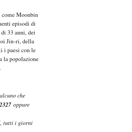
ni, come Moonbin
uenti episodi di
di 33 anni, dei
i Jin-ri, della
i i paesi con le
ra la popolazione
.
ualcuno che
 2327
oppure
7
, tutti i giorni