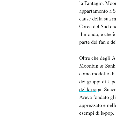
la Fantagio. Moon
Notifiche mobile
appartamento a Se
Regala il Post
cause della sua mo
Hai bisogno di aiuto?
Esci
Corea del Sud che
il mondo, e che è
parte dei fan e de
Oltre che degli A
Moonbin & Sanh
come modello di 
dei gruppi di k-p
del k-pop
». Succ
Aveva fondato gli
apprezzato e nel
esempi di k-pop.