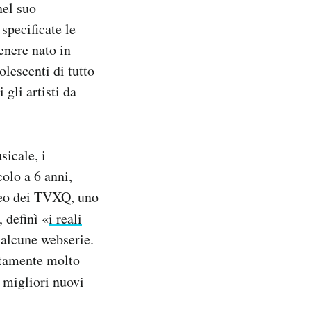
nel suo
specificate le
enere nato in
olescenti di tutto
gli artisti da
sicale, i
colo a 6 anni,
deo dei TVXQ, uno
, definì «
i reali
 alcune webserie.
atamente molto
i migliori nuovi