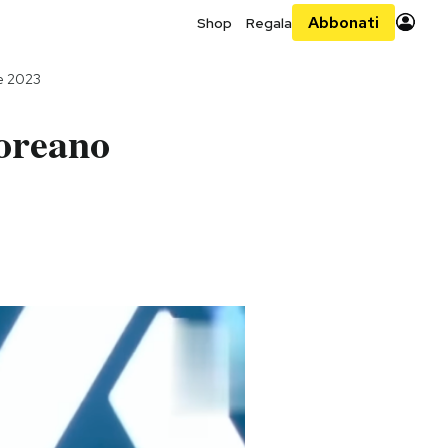
Abbonati
Shop
Regala
le 2023
coreano