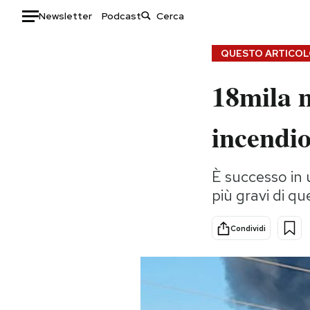
Newsletter
Podcast
Auto
QUESTO ARTICOLO
18mila 
HOME
Italia
Moda
incendio
Mondo
Libri
Politica
Consumismi
È successo in 
Tecnologia
Storie/Idee
più gravi di qu
Internet
Ok Boomer!
Scienza
Media
Condividi
Cultura
Europa
Economia
Altrecose
Sport
Mondiali calcio 2026