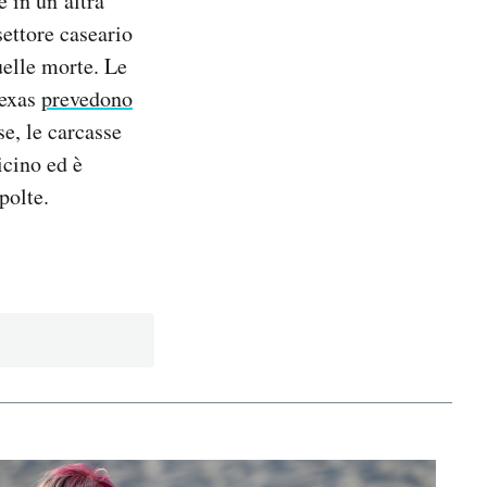
 in un’altra
settore caseario
uelle morte. Le
Texas
prevedono
se, le carcasse
icino ed è
polte.