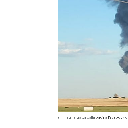
PODCAST
NEWSLETTER
I MIEI PREFERITI
SHOP
CALENDARIO
AREA PERSONALE
Area Personale
(Immagine tratta dalla
pagina Facebook
de
Newsletter