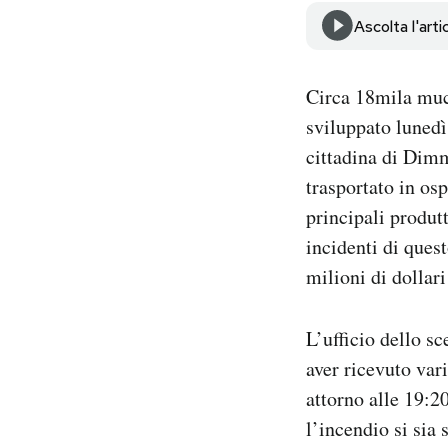
Notifiche mobile
Ascolta l'arti
Regala il Post
Hai bisogno di aiuto?
Circa 18mila muc
Esci
sviluppato lunedì
cittadina di Dimm
trasportato in osp
principali produtt
incidenti di ques
milioni di dollari
L’ufficio dello sc
aver ricevuto var
attorno alle 19:20
l’incendio si sia