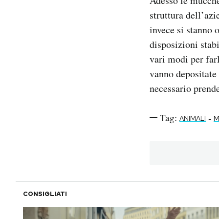
Adesso le mucche 
struttura dell’az
invece si stanno 
disposizioni stab
vari modi per farl
vanno depositate 
necessario prende
Tag:
-
ANIMALI
M
CONSIGLIATI