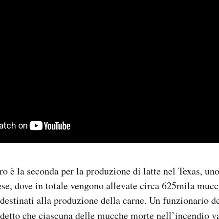
ro è la seconda per la produzione di latte nel Texas, uno
ese, dove in totale vengono allevate circa 625mila mucch
 destinati alla produzione della carne. Un funzionario de
detto che ciascuna delle mucche morte nell’incendio v