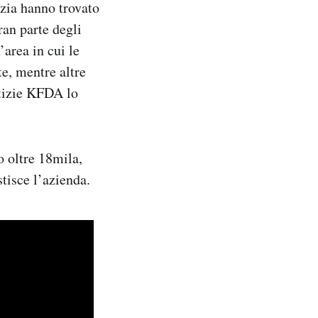
izia hanno trovato
ran parte degli
area in cui le
e, mentre altre
otizie KFDA lo
o oltre 18mila,
stisce l’azienda.