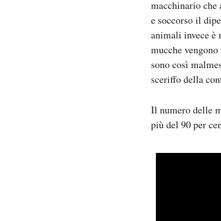
macchinario che a
e soccorso il dip
animali invece è 
mucche vengono t
sono così malmes
sceriffo della con
Il numero delle m
più del 90 per cen