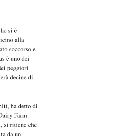
he si è
icino alla
tato soccorso e
xas è uno dei
dei peggiori
herà decine di
itt, ha detto di
 Dairy Farm
, si ritiene che
ita da un