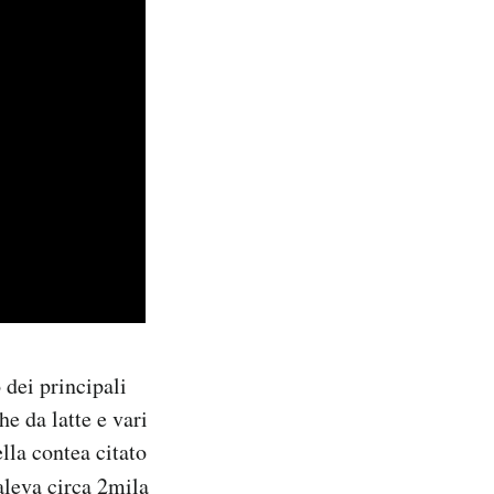
 dei principali
e da latte e vari
lla contea citato
aleva circa 2mila