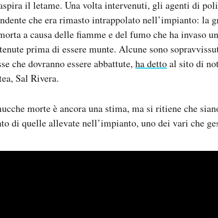
spira il letame. Una volta intervenuti, gli agenti di pol
endente che era rimasto intrappolato nell’impianto: la g
morta a causa delle fiamme e del fumo che ha invaso un’
enute prima di essere munte. Alcune sono sopravvissut
se che dovranno essere abbattute,
ha detto
al sito di n
tea, Sal Rivera.
ucche morte è ancora una stima, ma si ritiene che sian
to di quelle allevate nell’impianto, uno dei vari che ge