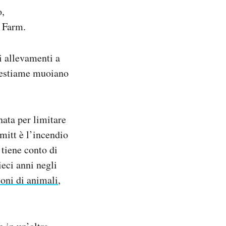
o,
y Farm.
i allevamenti a
i bestiame muoiano
ata per limitare
mitt è l’incendio
tiene conto di
ieci anni negli
ioni di animali
,