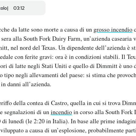
colo
03:12
che da latte sono morte a causa di un
grosso incendio
c
 sera alla South Fork Dairy Farm, un’azienda casearia v
itt, nel nord del Texas. Un dipendente dell’azienda è s
edale con ferite gravi: ora è in condizioni stabili. Il Te
ori di latte negli Stati Uniti e quello di Dimmitt è uno 
to tipo negli allevamenti del paese: si stima che provoc
 in danni all’azienda.
eriffo della contea di Castro, quella in cui si trova Dimm
ie segnalazioni di un
incendio
in corso alla South Fork
 di lunedì (le 2:20 in Italia). In base alle prime indagini
 sviluppato a causa di un’esplosione, probabilmente part