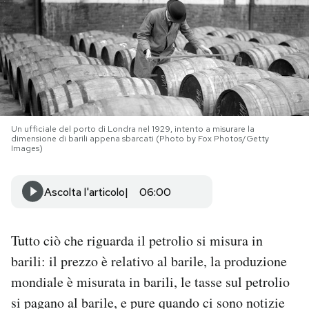
PODCAST
NEWSLETTER
I MIEI PREFERITI
Un ufficiale del porto di Londra nel 1929, intento a misurare la
dimensione di barili appena sbarcati (Photo by Fox Photos/Getty
Images)
SHOP
Ascolta l'articolo
06:00
CALENDARIO
Tutto ciò che riguarda il petrolio si misura in
AREA PERSONALE
barili: il prezzo è relativo al barile, la produzione
mondiale è misurata in barili, le tasse sul petrolio
Area Personale
si pagano al barile, e pure quando ci sono notizie
Newsletter