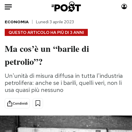
Auto
ECONOMIA
Lunedì 3 aprile 2023
QUESTO ARTICOLO HA PIÙ DI
3 ANNI
HOME
Ma cos’è un “barile di
Italia
Moda
petrolio”?
Mondo
Libri
Politica
Consumismi
Un'unità di misura diffusa in tutta l'industria
Tecnologia
Storie/Idee
petrolifera: anche se i barili, quelli veri, non li
Internet
Ok Boomer!
usa quasi più nessuno
Scienza
Media
Cultura
Europa
Condividi
Economia
Altrecose
Sport
Mondiali calcio 2026