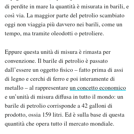
Notifiche mobile
di perdite in mare la quantità è misurata in barili, e
Regala il Post
così via. La maggior parte del petrolio scambiato
Hai bisogno di aiuto?
oggi non viaggia più davvero nei barili, come un
Esci
tempo, ma tramite oleodotti o petroliere.
Eppure questa unità di misura è rimasta per
convenzione. Il barile di petrolio è passato
dall’essere un oggetto fisico – fatto prima di assi
di legno e cerchi di ferro e poi interamente di
metallo – al rappresentare
un concetto economico
e un’unità di misura diffusa in tutto il mondo: un
barile di petrolio corrisponde a 42 galloni di
prodotto, ossia 159 litri. Ed è sulla base di questa
quantità che opera tutto il mercato mondiale.