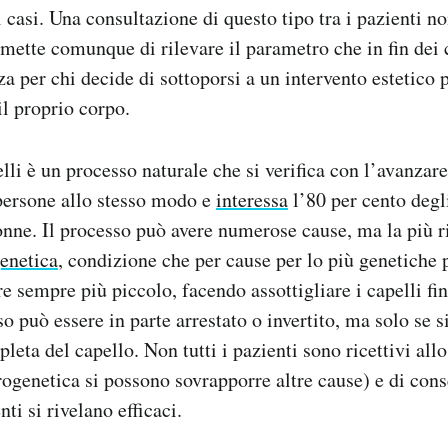
 casi. Una consultazione di questo tipo tra i pazienti n
mette comunque di rilevare il parametro che in fin dei 
a per chi decide di sottoporsi a un intervento estetico p
il proprio corpo.
lli è un processo naturale che si verifica con l’avanzar
 persone allo stesso modo e
interessa
l’80 per cento degl
onne. Il processo può avere numerose cause, ma la più r
enetica
, condizione che per cause per lo più genetiche p
re sempre più piccolo, facendo assottigliare i capelli fin
so può essere in parte arrestato o invertito, ma solo se 
leta del capello. Non tutti i pazienti sono ricettivi al
rogenetica si possono sovrapporre altre cause) e di co
ti si rivelano efficaci.