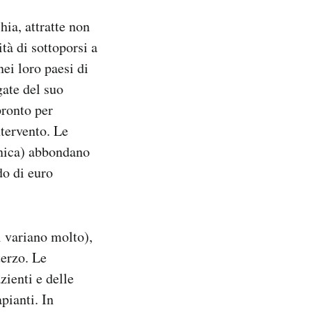
ia, attratte non
tà di sottoporsi a
nei loro paesi di
gate del suo
pronto per
ntervento. Le
linica) abbondano
do di euro
i variano molto),
terzo. Le
ienti e delle
apianti. In