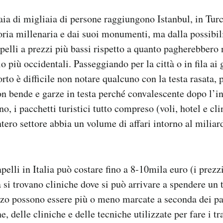
ia di migliaia di persone raggiungono Istanbul, in Turch
toria millenaria e dai suoi monumenti, ma dalla possibili
pelli a prezzi più bassi rispetto a quanto pagherebbero 
o più occidentali. Passeggiando per la città o in fila ai 
rto è difficile non notare qualcuno con la testa rasata, 
on bende e garze in testa perché convalescente dopo l’i
no, i pacchetti turistici tutto compreso (voli, hotel e c
tero settore abbia un volume di affari intorno al miliar
pelli in Italia può costare fino a 8-10mila euro (i prezz
 si trovano cliniche dove si può arrivare a spendere un 
zzo possono essere più o meno marcate a seconda dei paz
he, delle cliniche e delle tecniche utilizzate per fare i tr