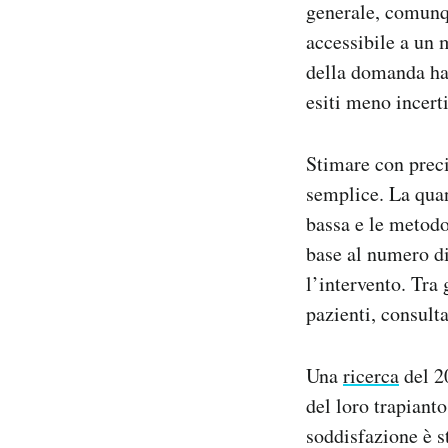
generale, comunqu
accessibile a un 
della domanda ha 
esiti meno incerti
Stimare con preci
semplice. La quant
bassa e le metodol
base al numero di
l’intervento. Tra 
pazienti, consult
Una
ricerca
del 20
del loro trapianto
soddisfazione è s