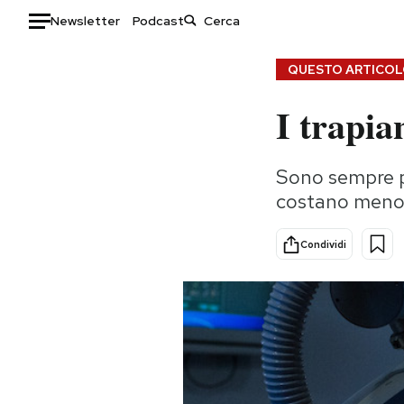
Newsletter
Podcast
Auto
QUESTO ARTICOLO
I trapia
HOME
Italia
Moda
Sono sempre pi
Mondo
Libri
costano meno: 
Politica
Consumismi
Tecnologia
Storie/Idee
Condividi
Internet
Ok Boomer!
Scienza
Media
Cultura
Europa
Economia
Altrecose
Sport
Mondiali calcio 2026