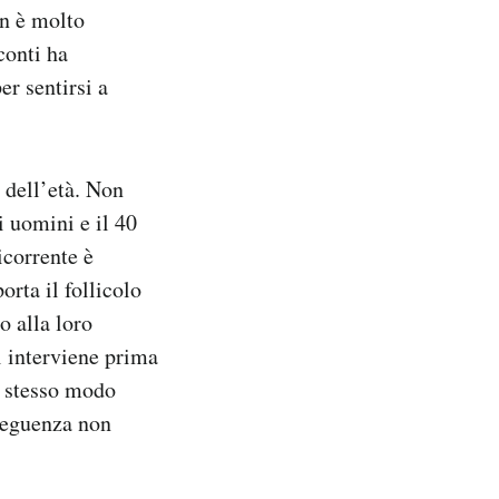
on è molto
conti ha
er sentirsi a
e dell’età. Non
i uomini e il 40
icorrente è
orta il follicolo
o alla loro
si interviene prima
lo stesso modo
nseguenza non