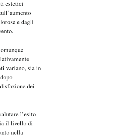
i estetici
 sull’aumento
lorose e dagli
vento.
è comunque
relativamente
ti variano, sia in
e dopo
oddisfazione dei
alutare l’esito
a il livello di
anto nella