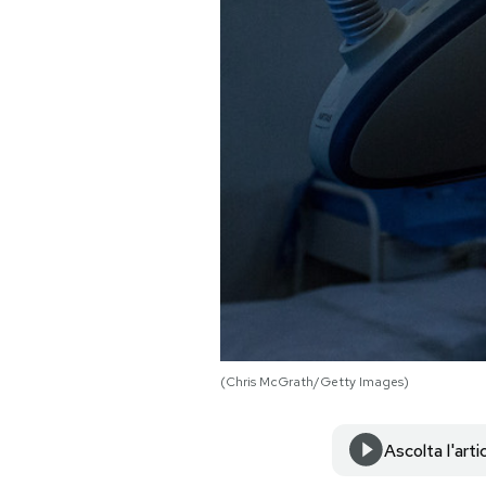
PODCAST
NEWSLETTER
I MIEI PREFERITI
SHOP
CALENDARIO
(Chris McGrath/Getty Images)
AREA PERSONALE
Area Personale
Ascolta l'arti
Newsletter