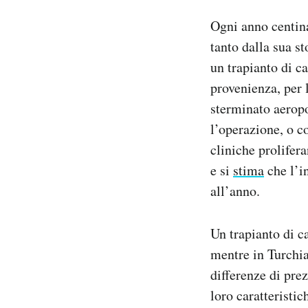
Notifiche mobile
Ogni anno centina
Regala il Post
tanto dalla sua s
Hai bisogno di aiuto?
un trapianto di ca
Esci
provenienza, per l
sterminato aeropo
l’operazione, o c
cliniche prolifera
e si
stima
che l’in
all’anno.
Un trapianto di ca
mentre in Turchia
differenze di pre
loro caratteristic