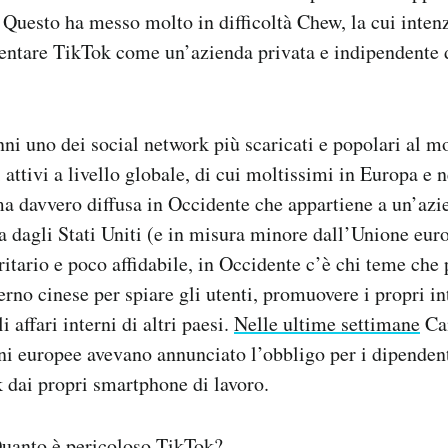
 Questo ha messo molto in difficoltà Chew, la cui inten
sentare TikTok come un’azienda privata e indipendente 
nni uno dei social network più scaricati e popolari al 
 attivi a livello globale, di cui moltissimi in Europa e n
ma davvero diffusa in Occidente che appartiene a un’azi
ta dagli Stati Uniti (e in misura minore dall’Unione eu
ritario e poco affidabile, in Occidente c’è chi teme che
erno cinese per spiare gli utenti, promuovere i propri int
i affari interni di altri paesi.
Nelle ultime settimane
Can
oni europee avevano annunciato l’obbligo per i dipendent
 dai propri smartphone di lavoro.
uanto è pericoloso TikTok?