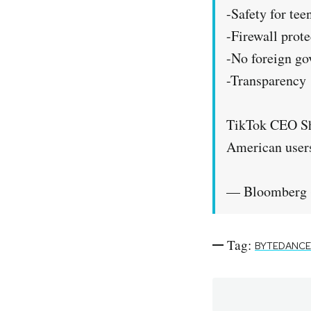
-Safety for tee
-Firewall prote
-No foreign go
-Transparency
TikTok CEO Sho
American use
— Bloomberg 
Tag:
BYTEDANCE