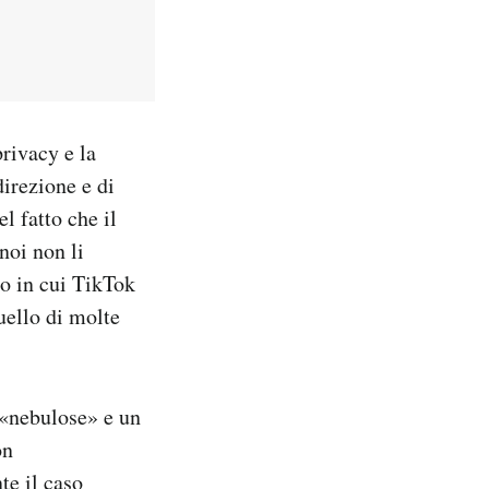
privacy e la
direzione e di
l fatto che il
noi non li
do in cui TikTok
uello di molte
e «nebulose» e un
on
nte
il caso