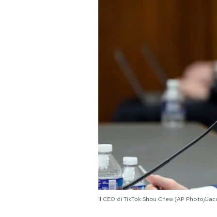
PODCAST
NEWSLETTER
I MIEI PREFERITI
SHOP
CALENDARIO
AREA PERSONALE
Area Personale
Il CEO di TikTok Shou Chew (AP Photo/Jac
Newsletter