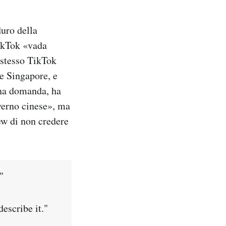
uro della
ikTok «vada
o stesso TikTok
 e Singapore, e
una domanda, ha
overno cinese», ma
ew di non credere
"
escribe it."