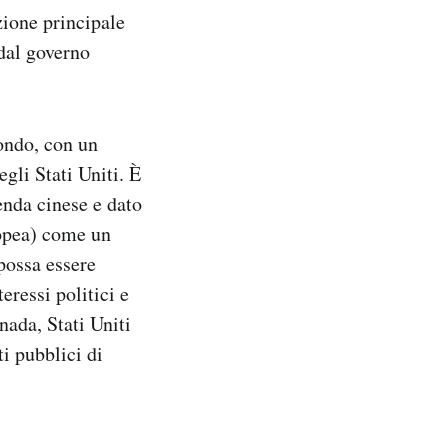
zione principale
dal governo
mondo, con un
egli Stati Uniti. È
enda cinese e dato
ropea) come un
 possa essere
eressi politici e
ada, Stati Uniti
i pubblici di