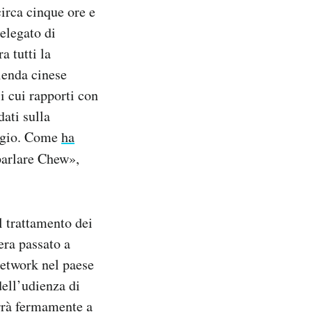
irca cinque ore e
elegato di
a tutti la
ienda cinese
i cui rapporti con
dati sulla
aggio. Come
ha
 parlare Chew»,
l trattamento dei
 era passato a
 network nel paese
dell’udienza di
orrà fermamente a