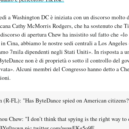
edì a Washington DC è iniziata con un discorso molto d
icana Cathy McMorris Rodgers, che ha sostenuto che T
 discorso di apertura Chew ha insistito sul fatto che «l
 in Cina, abbiamo le nostre sedi centrali a Los Angeles
mo 7mila dipendenti negli Stati Uniti». In risposta a 
ByteDance non è di proprietà o sotto il controllo del g
rivata». Alcuni membri del Congresso hanno detto a Ch
ioni.
n (R-FL): "Has ByteDance spied on American citizens?
 Chew: "I don’t think that spying is the right way to d
nDBYu0zswn
pic.twitter.com/wowEKe5o9E