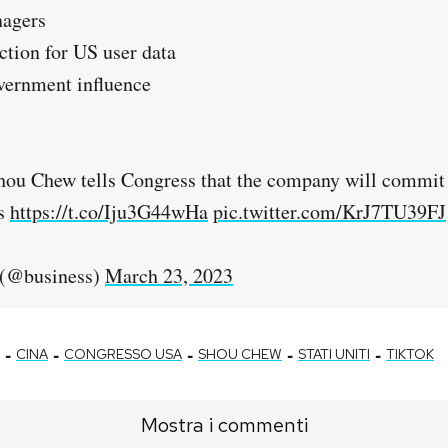
nagers
ction for US user data
vernment influence
u Chew tells Congress that the company will commit 
rs
https://t.co/Iju3G44wHa
pic.twitter.com/KrJ7TU39FJ
(@business)
March 23, 2023
-
-
-
-
-
CINA
CONGRESSO USA
SHOU CHEW
STATI UNITI
TIKTOK
Mostra i commenti