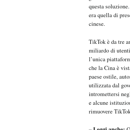
questa soluzione.
era quella di pre
cinese.
TikTok è da tre a
miliardo di utenti
l’unica piattafor
che la Cina è vis
paese ostile, auto
utilizzata dal gov
intromettersi negl
e alcune istituzi
rimuovere TikTok
– Leggi anche:
Q