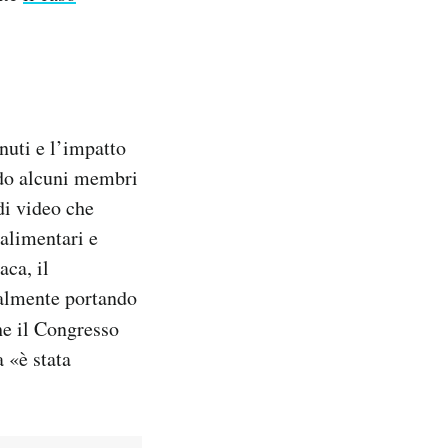
nuti e l’impatto
ndo alcuni membri
di video che
 alimentari e
ca, il
ralmente portando
e il Congresso
a «è stata