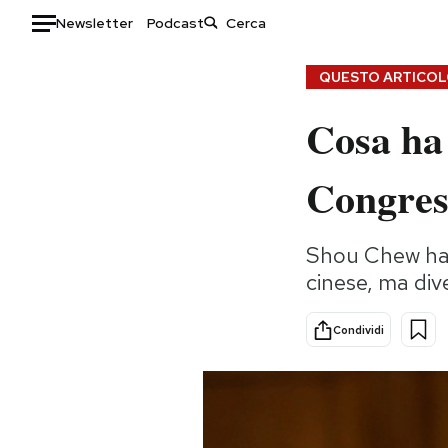
Newsletter
Podcast
Auto
QUESTO ARTICOLO
Cosa ha 
HOME
Italia
Moda
Congress
Mondo
Libri
Politica
Consumismi
Shou Chew ha i
Tecnologia
Storie/Idee
cinese, ma div
Internet
Ok Boomer!
Scienza
Media
Condividi
Cultura
Europa
Economia
Altrecose
Sport
Mondiali calcio 2026