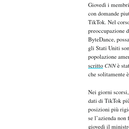
Giovedì i membri 
Notifiche mobile
Regala il Post
con domande piut
Hai bisogno di aiuto?
TikTok. Nel corso 
Esci
preoccupazione de
ByteDance, possa 
gli Stati Uniti so
popolazione amer
scritto
CNN
è sta
che solitamente è
Nei giorni scorsi
dati di TikTok più
posizioni più rigi
se l’azienda non 
giovedì il minist