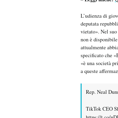
L’udienza di giov
deputata repubbl
vietato». Nel suo
non è disponibile
attualmente abbia
specificato che «
«è una società p
a queste affermaz
Rep. Neal Dun
TikTok CEO Shou
https://t.co/