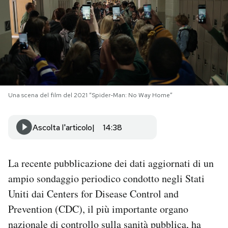
PODCAST
NEWSLETTER
I MIEI PREFERITI
Una scena del film del 2021 “Spider-Man: No Way Home”
SHOP
Ascolta l'articolo
14:38
CALENDARIO
La recente pubblicazione dei dati aggiornati di un
ampio sondaggio periodico condotto negli Stati
AREA PERSONALE
Uniti dai Centers for Disease Control and
Prevention (CDC), il più importante organo
Area Personale
nazionale di controllo sulla sanità pubblica, ha
Newsletter