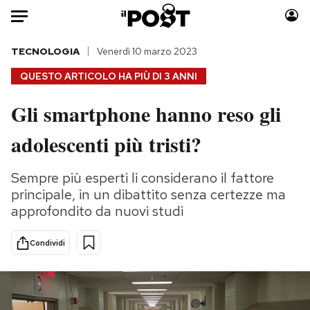
Auto
TECNOLOGIA
Venerdì 10 marzo 2023
QUESTO ARTICOLO HA PIÙ DI
3 ANNI
HOME
Gli smartphone hanno reso gli
Italia
Moda
adolescenti più tristi?
Mondo
Libri
Politica
Consumismi
Sempre più esperti li considerano il fattore
Tecnologia
Storie/Idee
principale, in un dibattito senza certezze ma
Internet
Ok Boomer!
approfondito da nuovi studi
Scienza
Media
Cultura
Europa
Condividi
Economia
Altrecose
Sport
Mondiali calcio 2026