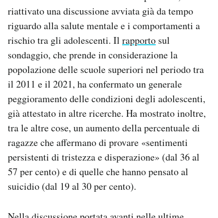
Notifiche mobile
riattivato una discussione avviata già da tempo
Regala il Post
riguardo alla salute mentale e i comportamenti a
Hai bisogno di aiuto?
rischio tra gli adolescenti. Il
rapporto
sul
Esci
sondaggio, che prende in considerazione la
popolazione delle scuole superiori nel periodo tra
il 2011 e il 2021, ha confermato un generale
peggioramento delle condizioni degli adolescenti,
già attestato in altre ricerche. Ha mostrato inoltre,
tra le altre cose, un aumento della percentuale di
ragazze che affermano di provare «sentimenti
persistenti di tristezza e disperazione» (dal 36 al
57 per cento) e di quelle che hanno pensato al
suicidio (dal 19 al 30 per cento).
Nella discussione portata avanti nelle ultime