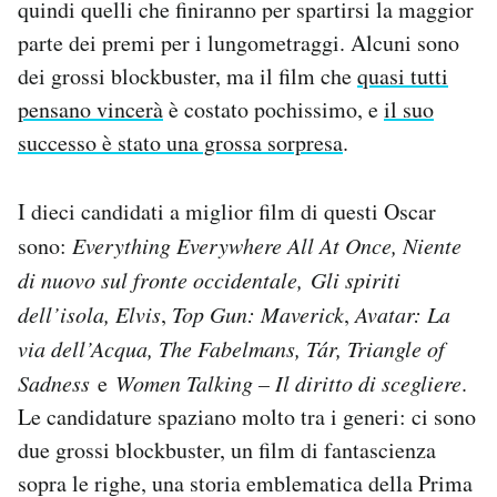
quindi quelli che finiranno per spartirsi la maggior
Notifiche mobile
parte dei premi per i lungometraggi. Alcuni sono
Regala il Post
dei grossi blockbuster, ma il film che
quasi tutti
Hai bisogno di aiuto?
Esci
pensano vincerà
è costato pochissimo, e
il suo
successo è stato una grossa sorpresa
.
I dieci candidati a miglior film di questi Oscar
sono:
Everything Everywhere All At Once,
Niente
di nuovo sul fronte occidentale,
Gli spiriti
dell’isola,
Elvis
,
Top Gun: Maverick
,
Avatar: La
via dell’Acqua, The Fabelmans, Tár, Triangle of
Sadness
e
Women Talking – Il diritto di scegliere
.
Le candidature spaziano molto tra i generi: ci sono
due grossi blockbuster, un film di fantascienza
sopra le righe, una storia emblematica della Prima