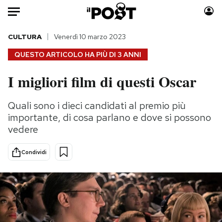
Auto
CULTURA
Venerdì 10 marzo 2023
QUESTO ARTICOLO HA PIÙ DI
3 ANNI
HOME
I migliori film di questi Oscar
Italia
Moda
Mondo
Libri
Quali sono i dieci candidati al premio più
Politica
Consumismi
importante, di cosa parlano e dove si possono
Tecnologia
Storie/Idee
vedere
Internet
Ok Boomer!
Condividi
Scienza
Media
Cultura
Europa
Economia
Altrecose
Sport
Mondiali calcio 2026