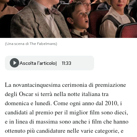
PODCAST
NEWSLETTER
(Una scena di The Fabelmans)
I MIEI PREFERITI
Ascolta l'articolo
11:33
SHOP
La novantacinquesima cerimonia di premiazione
degli Oscar si terrà nella notte italiana tra
CALENDARIO
domenica e lunedì. Come ogni anno dal 2010, i
candidati al premio per il miglior film sono dieci,
AREA PERSONALE
e in linea di massima sono anche i film che hanno
Area Personale
ottenuto più candidature nelle varie categorie, e
Newsletter