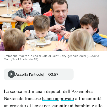
PODCAST
NEWSLETTER
I MIEI PREFERITI
Emmanuel Macron in una scuola di Saint-Sozy, gennaio 2019 (Ludovic
SHOP
Marin/Pool Photo via AP)
CALENDARIO
Ascolta l'articolo
03:57
AREA PERSONALE
La scorsa settimana i deputati dell’Assemblea
Nazionale francese
hanno approvato
all’unanimità
Area Personale
un progetto di legge per garantire ai bambini e alle
Newsletter