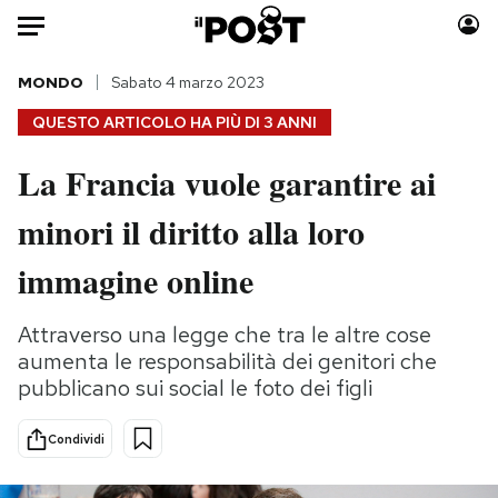
Auto
MONDO
Sabato 4 marzo 2023
QUESTO ARTICOLO HA PIÙ DI
3 ANNI
HOME
La Francia vuole garantire ai
Italia
Moda
minori il diritto alla loro
Mondo
Libri
Politica
Consumismi
immagine online
Tecnologia
Storie/Idee
Internet
Ok Boomer!
Attraverso una legge che tra le altre cose
Scienza
Media
aumenta le responsabilità dei genitori che
Cultura
Europa
pubblicano sui social le foto dei figli
Economia
Altrecose
Condividi
Sport
Mondiali calcio 2026