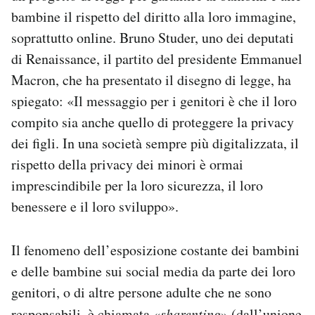
Notifiche mobile
bambine il rispetto del diritto alla loro immagine,
Regala il Post
soprattutto online. Bruno Studer, uno dei deputati
Hai bisogno di aiuto?
di Renaissance, il partito del presidente Emmanuel
Esci
Macron, che ha presentato il disegno di legge, ha
spiegato: «Il messaggio per i genitori è che il loro
compito sia anche quello di proteggere la privacy
dei figli. In una società sempre più digitalizzata, il
rispetto della privacy dei minori è ormai
imprescindibile per la loro sicurezza, il loro
benessere e il loro sviluppo».
Il fenomeno dell’esposizione costante dei bambini
e delle bambine sui social media da parte dei loro
genitori, o di altre persone adulte che ne sono
responsabili, è chiamata «
sharenting
» (dall’unione