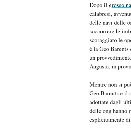
Dopo il
grosso n
Notifiche mobile
Regala il Post
calabresi, avvenu
Hai bisogno di aiuto?
delle navi delle 
Esci
soccorrere le imb
scoraggiato le op
è la Geo Barents 
un provvedimento 
Augusta, in provin
Mentre non si può
Geo Barents e il 
adottate dagli ult
delle ong hanno r
esplicitamente di 