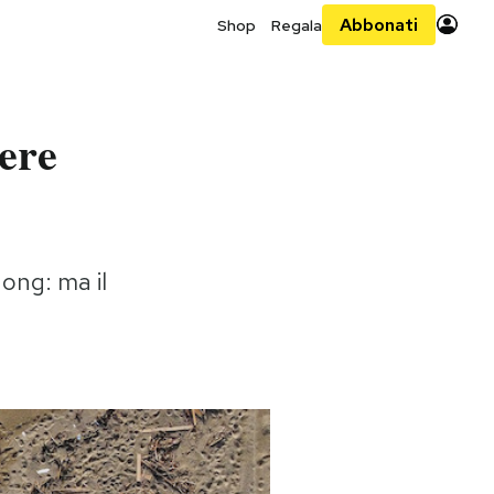
Abbonati
Shop
Regala
sere
 ong: ma il