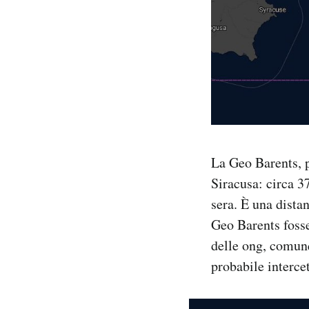
La Geo Barents, p
Siracusa: circa 3
sera. È una dista
Geo Barents fosse 
delle ong, comunq
probabile intercet