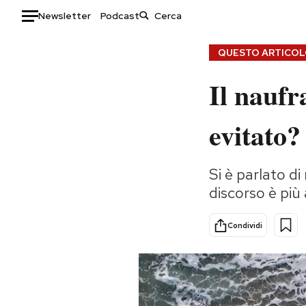
Newsletter
Podcast
Auto
QUESTO ARTICOLO
Il naufr
HOME
Italia
Moda
evitato?
Mondo
Libri
Politica
Consumismi
Si è parlato di
Tecnologia
Storie/Idee
discorso è più
Internet
Ok Boomer!
Scienza
Media
Condividi
Cultura
Europa
Economia
Altrecose
Sport
Mondiali calcio 2026