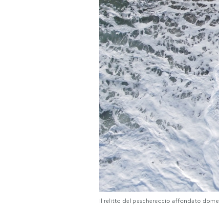
PODCAST
NEWSLETTER
I MIEI PREFERITI
SHOP
CALENDARIO
AREA PERSONALE
Area Personale
Il relitto del peschereccio affondato dome
Newsletter