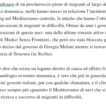
aufragio
di un peschereccio pieno di migranti al largo d
to domenica, molti hanno messo in relazione l’incident
ong nel Mediterraneo centrale, le uniche che hanno l’obie
arcazioni di migranti in difficoltà. Ormai da anni i gove
erazioni di queste navi: una delle ultime rimaste attive
di Medici Senza Frontiere, che però era stata bloccata
g
deciso dal governo di Giorgia Meloni mentre si trovava
cia di Siracusa (in Sicilia).
 dire che esista un legame diretto di causa ed effetto fr
naufragio avvenuto domenica, è vero che più in generale
imi governi italiani, pur con qualche sfumatura, e il cl
eso sempre più sguarnito il Mediterraneo di navi che s
ricerca e soccorso di migranti in difficoltà.