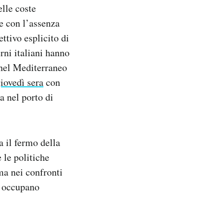
elle coste
e con l’assenza
ttivo esplicito di
rni italiani hanno
 nel Mediterraneo
iovedì sera
con
 nel porto di
a il fermo della
 le politiche
ima nei confronti
i occupano