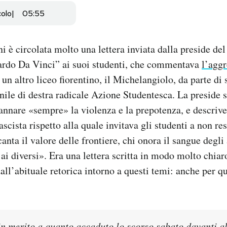
colo
05:55
i è circolata molto una lettera inviata dalla preside del 
ardo Da Vinci” ai suoi studenti, che commentava
l’aggr
 un altro liceo fiorentino, il Michelangiolo, da parte di
le di destra radicale Azione Studentesca. La preside s
annare «sempre» la violenza e la prepotenza, e descrive
cista rispetto alla quale invitava gli studenti a non res
anta il valore delle frontiere, chi onora il sangue degli 
ai diversi». Era una lettera scritta in modo molto chiaro
dall’abituale retorica intorno a questi temi: anche per qu
 in merito a quanto accaduto lo scorso sabato davanti a