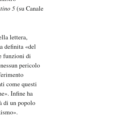
tino 5
(su Canale
lla lettera,
a definita «del
e funzioni di
 nessun pericolo
iferimento
nti come questi
ne». Infine ha
tà di un popolo
zismo».