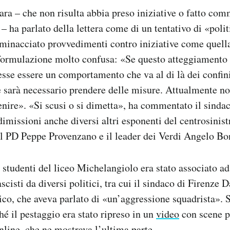
tara – che non risulta abbia preso iniziative o fatto co
 – ha parlato della lettera come di un tentativo di «poli
 minacciato provvedimenti contro iniziative come quella
formulazione molto confusa: «Se questo atteggiamento
esse essere un comportamento che va al di là dei confini
 sarà necessario prendere delle misure. Attualmente no
enire». «Si scusi o si dimetta», ha commentato il sinda
dimissioni anche diversi altri esponenti del centrosinist
l PD Peppe Provenzano e il leader dei Verdi Angelo Bon
i studenti del liceo Michelangiolo era stato associato a
isti da diversi politici, tra cui il sindaco di Firenze 
co, che aveva parlato di «un’aggressione squadrista». S
é il pestaggio era stato ripreso in un
video
con scene p
nline, che ne mostrava l’ultima parte.