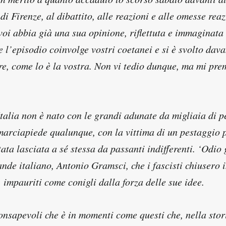
i Firenze, al dibattito, alle reazioni e alle omesse reaz
oi abbia già una sua opinione, riflettuta e immaginata 
 l’episodio coinvolge vostri coetanei e si è svolto dava
re, come lo è la vostra. Non vi tedio dunque, ma mi pre
Italia non è nato con le grandi adunate da migliaia di 
 marciapiede qualunque, con la vittima di un pestaggio 
tata lasciata a sé stessa da passanti indifferenti. ‘Odio g
nde italiano, Antonio Gramsci, che i fascisti chiusero 
, impauriti come conigli dalla forza delle sue idee.
consapevoli che è in momenti come questi che, nella stori