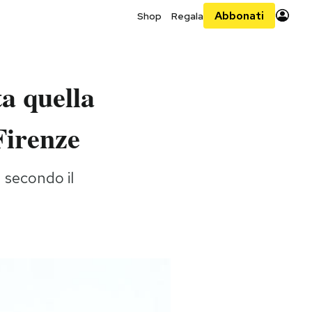
Abbonati
Shop
Regala
ta quella
 Firenze
 secondo il