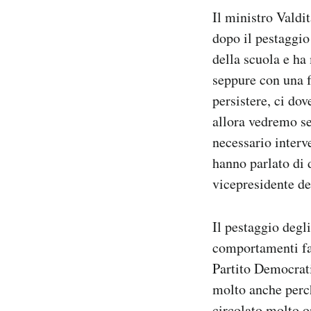
Il ministro Valdi
dopo il pestaggio
della scuola e ha
seppure con una 
persistere, ci dov
allora vedremo se
necessario interv
hanno parlato di 
vicepresidente de
Il pestaggio degl
comportamenti fasc
Partito Democrati
molto anche perch
circolato molto o