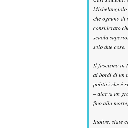
Michelangiolo d
che ognuno di v
considerato che
scuola superio
solo due cose.
Il fascismo in 
ai bordi di un
politici che è s
– diceva un gra
fino alla morte
Inoltre, siate 