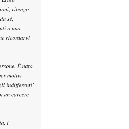
ioni, ritengo
da sé,
nti a una
me ricordarvi
persone. È nato
per motivi
li indifferenti’
in un carcere
a, i