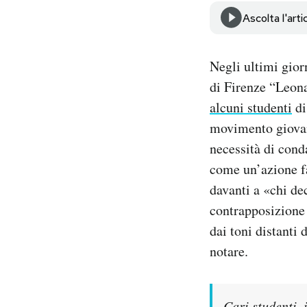
Notifiche mobile
Ascolta l'arti
Regala il Post
Hai bisogno di aiuto?
Negli ultimi giorn
Esci
di Firenze “Leon
alcuni studenti
di
movimento giovani
necessità di cond
come un’azione fas
davanti a «chi dec
contrapposizione 
dai toni distanti 
notare.
Cari studenti,