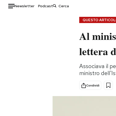
Newsletter
Podcast
Auto
QUESTO ARTICOLO
Al minis
HOME
Italia
Moda
lettera 
Mondo
Libri
Politica
Consumismi
Associava il p
Tecnologia
Storie/Idee
ministro dell'
Internet
Ok Boomer!
Scienza
Media
Condividi
Cultura
Europa
Economia
Altrecose
Sport
Mondiali calcio 2026