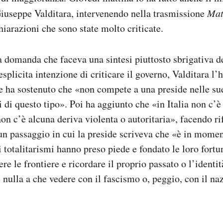
Giuseppe Valditara, intervenendo nella trasmissione
Mat
hiarazioni che sono state molto criticate.
a domanda che faceva una sintesi piuttosto sbrigativa de
splicita intenzione di criticare il governo, Valditara l’h
e ha sostenuto che «non compete a una preside nelle su
 di questo tipo». Poi ha aggiunto che «in Italia non c’è
non c’è alcuna deriva violenta o autoritaria», facendo r
n passaggio in cui la preside scriveva che «è in mome
 i totalitarismi hanno preso piede e fondato le loro fortu
re le frontiere e ricordare il proprio passato o l’identi
nulla a che vedere con il fascismo o, peggio, con il na