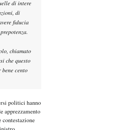
elle di intere
uzioni, di
avere fiducia
 prepotenza.
solo, chiamato
rsi che questo
r bene cento
rsi politici hanno
nde apprezzamento
e contestazione
inistro