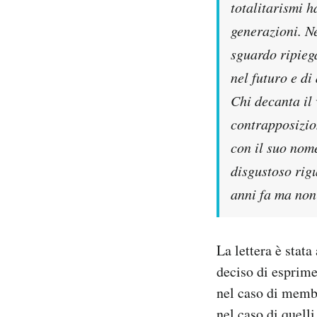
totalitarismi h
generazioni. Nei
sguardo ripiega
nel futuro e d
Chi decanta il 
contrapposizio
con il suo nome
disgustoso rigu
anni fa ma non
La lettera è stat
deciso di esprim
nel caso di membr
nel caso di quell