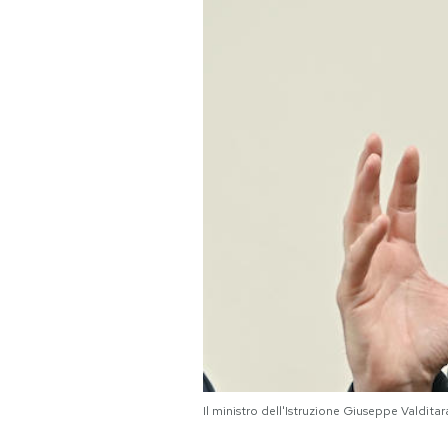
PODCAST
NEWSLETTER
I MIEI PREFERITI
SHOP
CALENDARIO
AREA PERSONALE
Area Personale
Il ministro dell'Istruzione Giuseppe Val
Newsletter