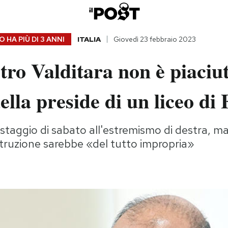
 HA PIÙ DI
3 ANNI
ITALIA
Giovedì 23 febbraio 2023
tro Valditara non è piaciu
della preside di un liceo di
estaggio di sabato all'estremismo di destra, ma
Istruzione sarebbe «del tutto impropria»