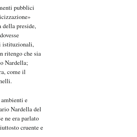
mmenti pubblici
ticizzazione»
 della preside,
 dovesse
 istituzionali,
n ritengo che sia
co Nardella;
ra, come il
elli.
d ambienti e
Dario Nardella del
e ne era parlato
iuttosto cruente e