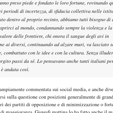
anno preso piede e fondato le loro fortune, rovinando qu
 periodi di incertezza, di sfiducia collettiva nelle istit
to dentro al proprio recinto, abbiamo tutti bisogno di 
i aprirci al mondo, condannando sempre la violenza e la
valore delle frontiere, chi onora il sangue degli avi in
ne ai diversi, continuando ad alzare muri, va lasciato 
, combattuto con le idee e con la cultura. Senza illude
rgito passi da sé. Lo pensavano anche tanti italiani pe
 è andata così.
a ampiamente commentata sui social media, e anche dive
ersi sulla questione con posizioni generalmente di gra
i dei partiti di opposizione e di minimizzazione o fort
i di maggioranza. Giovedì mattina lo ha fatto anche il m