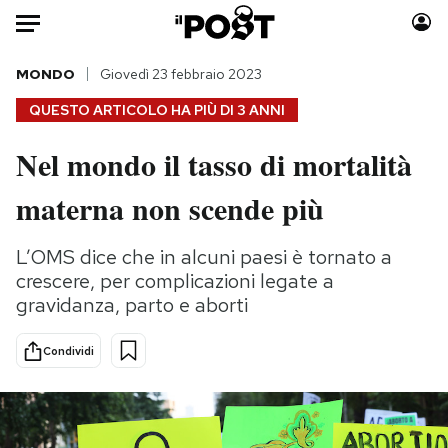
Auto
MONDO
Giovedì 23 febbraio 2023
QUESTO ARTICOLO HA PIÙ DI
3 ANNI
HOME
Nel mondo il tasso di mortalità
Italia
Moda
materna non scende più
Mondo
Libri
Politica
Consumismi
L’OMS dice che in alcuni paesi è tornato a
Tecnologia
Storie/Idee
crescere, per complicazioni legate a
Internet
Ok Boomer!
gravidanza, parto e aborti
Scienza
Media
Cultura
Europa
Condividi
Economia
Altrecose
Sport
Mondiali calcio 2026