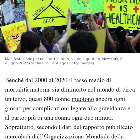
PODCAST
NEWSLETTER
I MIEI PREFERITI
Manifestazione per un aborto libero, sicuro e gratuito, New York, 24
giugno 2022 (Michael M. Santiago/Getty Images)
SHOP
Benché dal 2000 al 2020 il tasso medio di
mortalità materna sia diminuito nel mondo di circa
CALENDARIO
un terzo, quasi 800 donne
muoiono
ancora ogni
giorno per complicazioni legate alla gravidanza e
AREA PERSONALE
al parto: più di una donna ogni due minuti.
Soprattutto, secondo i dati del rapporto pubblicato
Area Personale
mercoledì dall’Organizzazione Mondiale della
Newsletter