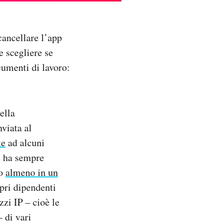
cancellare l’app
e scegliere se
umenti di lavoro:
ella
viata al
te
ad alcuni
se ha sempre
to
almeno in un
opri dipendenti
zzi IP – cioè le
 di vari