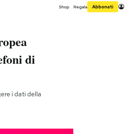
Abbonati
Shop
Regala
uropea
foni di
re i dati della