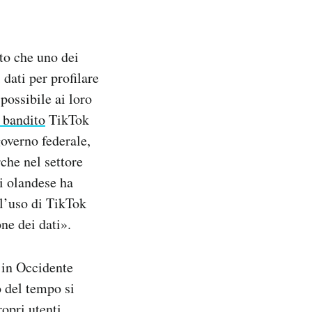
to che uno dei
dati per profilare
 possibile ai loro
 bandito
TikTok
governo federale,
rche nel settore
li olandese ha
 l’uso di TikTok
ne dei dati».
 in Occidente
o del tempo si
opri utenti,