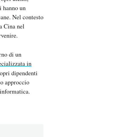
si hanno un
cane. Nel contesto
a Cina nel
rvenire.
rno di un
ecializzata in
opri dipendenti
sto approccio
informatica.