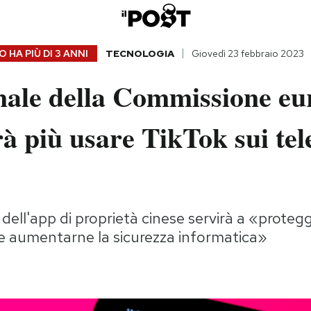
 HA PIÙ DI
3 ANNI
TECNOLOGIA
Giovedì 23 febbraio 2023
onale della Commissione e
à più usare TikTok sui tele
dell'app di proprietà cinese servirà a «protegge
 aumentarne la sicurezza informatica»