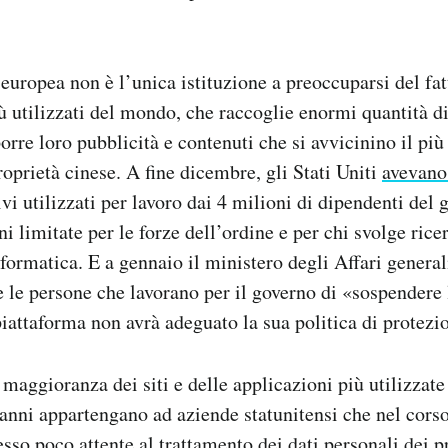
ropea non è l’unica istituzione a preoccuparsi del fat
ù utilizzati del mondo, che raccoglie enormi quantità di 
porre loro pubblicità e contenuti che si avvicinino il più
proprietà cinese. A fine dicembre, gli Stati Uniti
avevano
tivi utilizzati per lavoro dai 4 milioni di dipendenti del 
i limitate per le forze dell’ordine e per chi svolge rice
nformatica. E a gennaio il ministero degli Affari genera
te le persone che lavorano per il governo di «sospendere
piattaforma non avrà adeguato la sua politica di protezio
maggioranza dei siti e delle applicazioni più utilizzate
’anni appartengano ad aziende statunitensi che nel cors
sso poco attente al trattamento dei dati personali dei pr