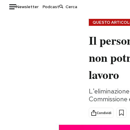
Newsletter
Podcast
Auto
QUESTO ARTICOLO
Il pers
HOME
Italia
Moda
non potr
Mondo
Libri
Politica
Consumismi
lavoro
Tecnologia
Storie/Idee
Internet
Ok Boomer!
L'eliminazione 
Scienza
Media
Commissione e
Cultura
Europa
Economia
Altrecose
Condividi
Sport
Mondiali calcio 2026