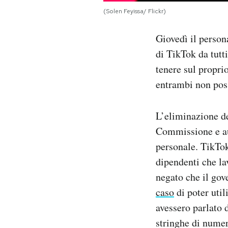
Notifiche mobile
(Solen Feyissa/ Flickr)
Regala il Post
Hai bisogno di aiuto?
Giovedì il person
Esci
di TikTok da tutti
tenere sul propri
entrambi non pos
L’eliminazione de
Commissione e au
personale. TikTo
dipendenti che la
negato che il gov
caso
di poter util
avessero parlato 
stringhe di numer