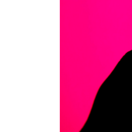
PODCAST
NEWSLETTER
I MIEI PREFERITI
SHOP
CALENDARIO
AREA PERSONALE
Area Personale
Newsletter