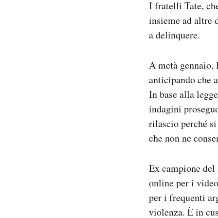
I fratelli Tate, c
Notifiche mobile
insieme ad altre 
Regala il Post
a delinquere.
Hai bisogno di aiuto?
Esci
A metà gennaio, 
anticipando che 
In base alla legg
indagini proseguo
rilascio perché si
che non ne consen
Ex campione del 
online per i vide
per i frequenti a
violenza. È in cus