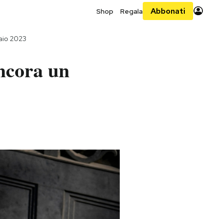
Abbonati
Shop
Regala
raio 2023
ncora un