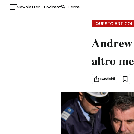
Newsletter
Podcast
Auto
QUESTO ARTICOLO
HOME
Andrew 
Italia
Moda
altro me
Mondo
Libri
Politica
Consumismi
Tecnologia
Storie/Idee
Condividi
Internet
Ok Boomer!
Scienza
Media
Cultura
Europa
Economia
Altrecose
Sport
Mondiali calcio 2026