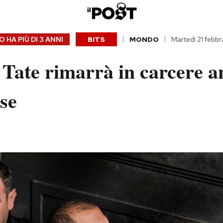
 HA PIÙ DI
3 ANNI
BITS
MONDO
Martedì 21 febb
Tate rimarrà in carcere a
se