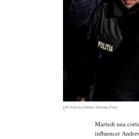
PODCAST
NEWSLETTER
I MIEI PREFERITI
SHOP
CALENDARIO
(AP Photo/Vadim Ghirda, File)
AREA PERSONALE
Martedì una corte
Area Personale
influencer Andrew 
Newsletter