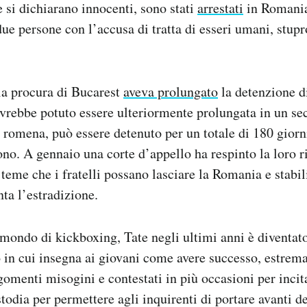
he si dichiarano innocenti, sono stati
arrestati
in Romania
due persone con l’accusa di tratta di esseri umani, stup
la procura di Bucarest
aveva prolungato
la detenzione di
avrebbe potuto essere ulteriormente prolungata in un 
e romena, può essere detenuto per un totale di 180 giorni
no. A gennaio una corte d’appello ha respinto la loro ri
 teme che i fratelli possano lasciare la Romania e stabil
ta l’estradizione.
mondo di kickboxing, Tate negli ultimi anni è diventa
o in cui insegna ai giovani come avere successo, estrema
rgomenti misogini e contestati in più occasioni per inci
todia per permettere agli inquirenti di portare avanti d