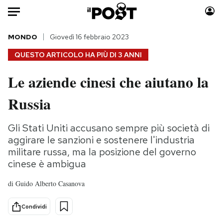
Auto
MONDO
Giovedì 16 febbraio 2023
QUESTO ARTICOLO HA PIÙ DI
3 ANNI
HOME
Le aziende cinesi che aiutano la
Italia
Moda
Russia
Mondo
Libri
Politica
Consumismi
Gli Stati Uniti accusano sempre più società di
Tecnologia
Storie/Idee
aggirare le sanzioni e sostenere l'industria
Internet
Ok Boomer!
militare russa, ma la posizione del governo
Scienza
Media
cinese è ambigua
Cultura
Europa
di
Guido Alberto Casanova
Economia
Altrecose
Sport
Mondiali calcio 2026
Condividi