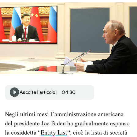
PODCAST
NEWSLETTER
I MIEI PREFERITI
SHOP
Ascolta l'articolo
04:30
CALENDARIO
Negli ultimi mesi l’amministrazione americana
AREA PERSONALE
del presidente Joe Biden ha gradualmente espanso
Area Personale
la cosiddetta “
Entity List
“, cioè la lista di società
Newsletter