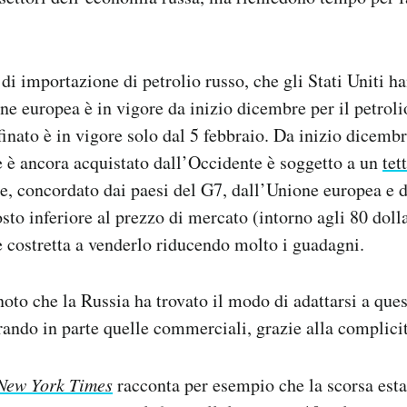
 di importazione di petrolio russo, che gli Stati Uniti h
e europea è in vigore da inizio dicembre per il petrol
ffinato è in vigore solo dal 5 febbraio. Da inizio dicemb
e è ancora acquistato dall’Occidente è soggetto a un
tet
ile, concordato dai paesi del G7, dall’Unione europea e d
osto inferiore al prezzo di mercato (intorno agli 80 dolla
è costretta a venderlo riducendo molto i guadagni.
noto che la Russia ha trovato il modo di adattarsi a ques
rando in parte quelle commerciali, grazie alla complicità
New York Times
racconta per esempio che la scorsa est