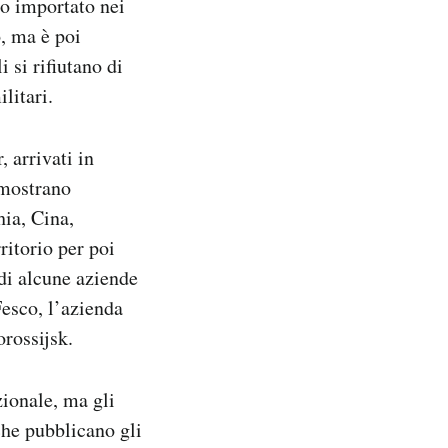
to importato nei
o, ma è poi
i si rifiutano di
litari.
 arrivati in
i mostrano
hia, Cina,
ritorio per poi
 di alcune aziende
Fesco, l’azienda
orossijsk.
ionale, ma gli
che pubblicano gli