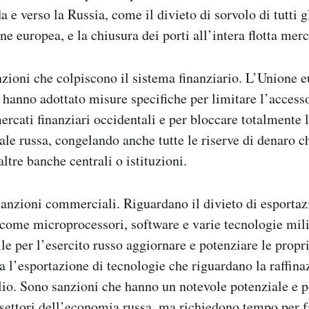
 e verso la Russia, come il divieto di sorvolo di tutti gl
ne europea, e la chiusura dei porti all’intera flotta merc
nzioni che colpiscono il sistema finanziario. L’Unione eu
si hanno adottato misure specifiche per limitare l’access
ercati finanziari occidentali e per bloccare totalmente 
ale russa, congelando anche tutte le riserve di denaro 
altre banche centrali o istituzioni.
 sanzioni commerciali. Riguardano il divieto di esportaz
 come microprocessori, software e varie tecnologie mili
le per l’esercito russo aggiornare e potenziare le propr
ta l’esportazione di tecnologie che riguardano la raffina
olio. Sono sanzioni che hanno un notevole potenziale e 
settori dell’economia russa, ma richiedono tempo per f