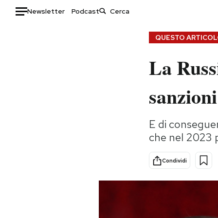
Newsletter
Podcast
Auto
QUESTO ARTICOLO
La Russi
HOME
Italia
Moda
sanzioni
Mondo
Libri
Politica
Consumismi
E di consegue
Tecnologia
Storie/Idee
che nel 2023 
Internet
Ok Boomer!
Scienza
Media
Condividi
Cultura
Europa
Economia
Altrecose
Sport
Mondiali calcio 2026