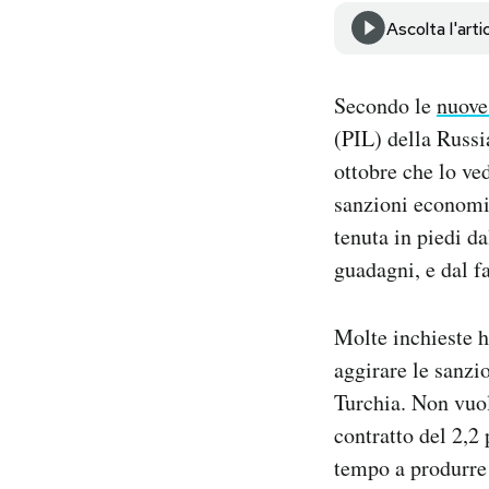
Notifiche mobile
Ascolta l'arti
Regala il Post
Hai bisogno di aiuto?
Secondo le
nuove
Esci
(PIL) della Russi
ottobre che lo ve
sanzioni economi
tenuta in piedi da
guadagni, e dal f
Molte inchieste h
aggirare le sanzi
Turchia. Non vuol
contratto del 2,2
tempo a produrre e