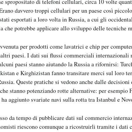
e spropositato di telefoni cellulari, circa 10 volte quan
Erano davvero troppi cellulari per un paese così piccol
ati esportati a loro volta in Russia, a cui gli occidental
a che potrebbe applicare allo sviluppo delle tecniche mi
avvenuta per prodotti come lavatrici e chip per computer,
altri paesi. I dati sui flussi commerciali internazional
lcuni paesi stanno aiutando la Russia a rifornirsi: Turc
kistan e Kirghizistan fanno transitare merci sul loro ter
 Russia. Queste pratiche si vedono anche dalle decisioni
e che stanno potenziando rotte alternative: per esempio 
, ha aggiunto svariate navi sulla rotta tra Istanbul e Nov
sso da tempo di pubblicare dati sul commercio internaz
onomisti riescono comunque a ricostruirli tramite i dati 