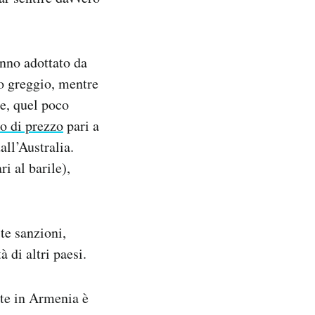
anno adottato da
io greggio, mentre
re, quel poco
to di prezzo
pari a
all’Australia.
ri al barile),
te sanzioni,
 di altri paesi.
ate in Armenia è