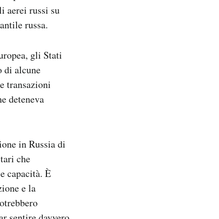
i aerei russi su
antile russa.
ropea, gli Stati
o di alcune
le transazioni
che deteneva
ione in Russia di
tari che
ie capacità. È
zione e la
potrebbero
ar sentire davvero