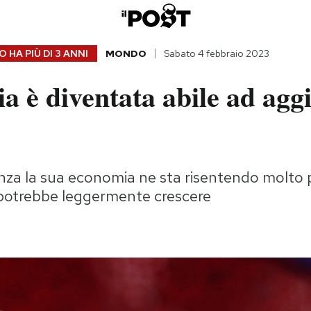
 HA PIÙ DI
3 ANNI
MONDO
Sabato 4 febbraio 2023
a è diventata abile ad aggi
nza la sua economia ne sta risentendo molto 
potrebbe leggermente crescere