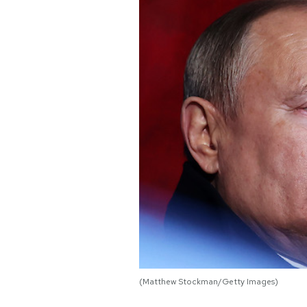
PODCAST
NEWSLETTER
I MIEI PREFERITI
SHOP
CALENDARIO
AREA PERSONALE
Area Personale
(Matthew Stockman/Getty Images)
Newsletter