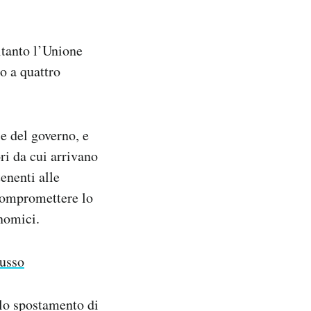
ltanto l’Unione
o a quattro
e del governo, e
ori da cui arrivano
enenti alle
 compromettere lo
onomici.
lusso
lo spostamento di