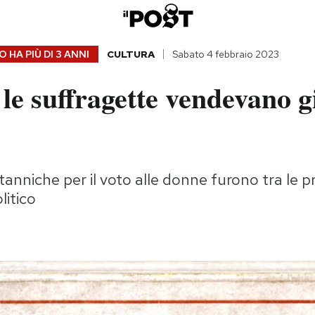
 HA PIÙ DI
3 ANNI
CULTURA
Sabato 4 febbraio 2023
e suffragette vendevano g
itanniche per il voto alle donne furono tra le 
litico