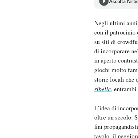
Ascolta l'arti
Notifiche mobile
Regala il Post
Hai bisogno di aiuto?
Negli ultimi anni 
Esci
con il patrocinio 
su siti di crowd
di incorporare ne
in aperto contras
giochi molto fa
storie locali ch
ribelle
, entrambi
L’idea di incorpo
oltre un secolo. 
fini propagandist
tavolo, il peggiore