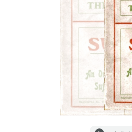
PODCAST
NEWSLETTER
I MIEI PREFERITI
SHOP
CALENDARIO
AREA PERSONALE
Area Personale
Newsletter