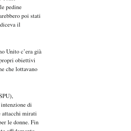
 le pedine
arebbero poi stati
 diceva il
no Unito c’era già
propri obiettivi
nne che lottavano
WSPU),
intenzione di
e attacchi mirati
 per le donne. Fin
nte affidamento