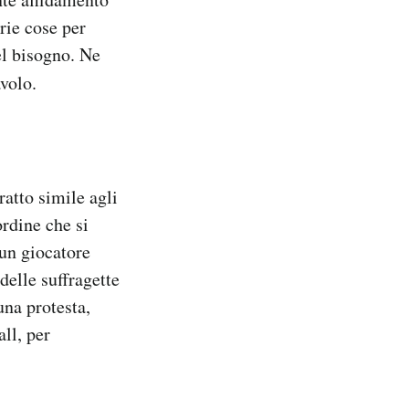
rie cose per
el bisogno. Ne
avolo.
ratto simile agli
ordine che si
 un giocatore
 delle suffragette
una protesta,
all, per