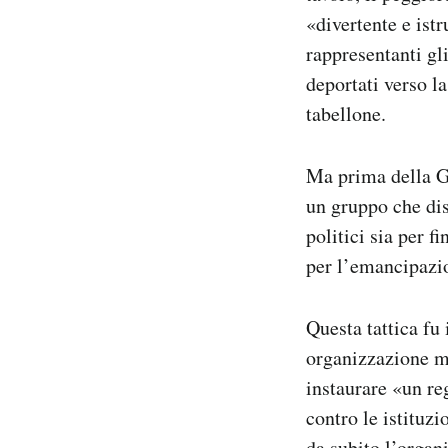
«divertente e istr
rappresentanti gl
deportati verso la
tabellone.
Ma prima della Gu
un gruppo che dis
politici sia per f
per l’emancipazio
Questa tattica f
organizzazione m
instaurare «un reg
contro le istituzi
da subito l’organ