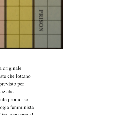
a originale
iste che lottano
mprevisto per
ece che
ante promosso
logia femminista
ltre, consente ai