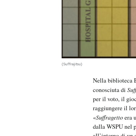
(Suffrajitsu)
Nella biblioteca 
conosciuta di
Suf
per il voto, il gi
raggiungere il lo
«
Suffragetto
era u
dalla WSPU nel pr
all’interno di un