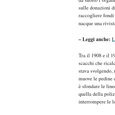
sulle donazioni d
raccogliere fondi
nacque una rivis
– Leggi anche:
L
Tra il 1908 e il
scacchi che rical
stava svolgendo, n
muove le pedine de
è sfondare le lin
quella della poliz
interrompere le lo