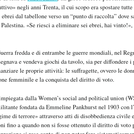
uttivo» negli anni Trenta, il cui scopo era spostare tutte
i ebrei dal tabellone verso un “punto di raccolta” dove s
 Palestina. «Se riesci a eliminare sei ebrei, hai vinto!»,
erra fredda e di entrambe le guerre mondiali, nel Reg
egnava e vendeva giochi da tavolo, sia per diffondere i 
inanziare le proprie attività: le suffragette, ovvero le do
ne femminile e la conquista del diritto di voto.
u impiegata dalla Women’s social and political union (
ilitante fondata da Emmeline Pankhurst nel 1903 con l’
ime di terrore» attraverso atti di disobbedienza civile 
oni fino a quando non si fosse ottenuto il diritto di voto
izzazione si rese conto di non poter fare sistematicame