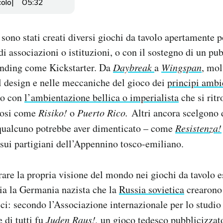
colo
05:32
sono stati creati diversi giochi da tavolo apertamente po
di associazioni o istituzioni, o con il sostegno di un pu
funding come Kickstarter. Da
Daybreak
a
Wingspan
,
molt
l design e nelle meccaniche del gioco dei
principi ambie
to con
l’ambientazione bellica o imperialista
che si ritr
mosi come
Risiko!
o
Puerto Rico.
Altri ancora scelgono 
e qualcuno potrebbe aver dimenticato – come
Resistenza!
 sui partigiani dell’Appennino tosco-emiliano.
rare la propria visione del mondo nei giochi da tavolo e
Sia la Germania nazista che la
Russia sovietica
crearono 
ici: secondo l’Associazione internazionale per lo studio
 di tutti fu
Juden Raus!
,
un gioco tedesco pubblicizza