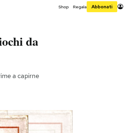
Abbonati
Shop
Regala
iochi da
prime a capirne