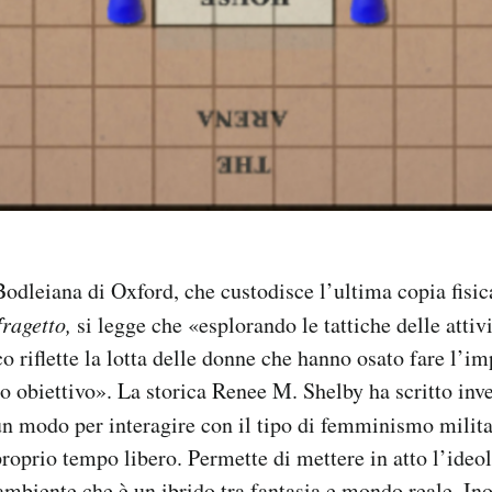
Bodleiana di Oxford, che custodisce l’ultima copia fisic
fragetto,
si legge che «esplorando le tattiche delle attiv
oco riflette la lotta delle donne che hanno osato fare l’i
ro obiettivo». La storica Renee M. Shelby ha scritto inv
n modo per interagire con il tipo di femminismo milit
oprio tempo libero. Permette di mettere in atto l’ideo
 ambiente che è un ibrido tra fantasia e mondo reale. Ino