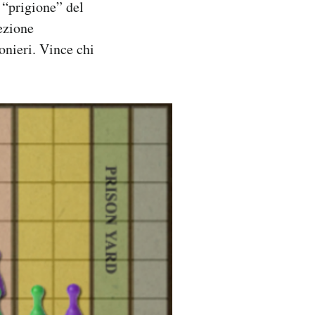
e “prigione” del
sezione
onieri. Vince chi