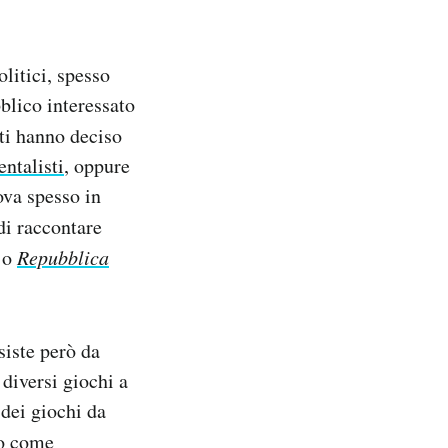
litici, spesso
bblico interessato
i hanno deciso
ntalisti
, oppure
ova spesso in
di raccontare
o
Repubblica
siste però da
diversi giochi a
 dei giochi da
to come