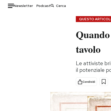
Newsletter
Podcast
Auto
QUESTO ARTICOLO
Quando l
HOME
Italia
Moda
tavolo
Mondo
Libri
Politica
Consumismi
Le attiviste br
Tecnologia
Storie/Idee
il potenziale po
Internet
Ok Boomer!
Scienza
Media
Condividi
Cultura
Europa
Economia
Altrecose
Sport
Mondiali calcio 2026