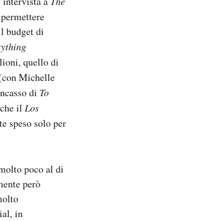
n’intervista a
The
 permettere
il budget di
ything
ioni, quello di
(con Michelle
’incasso di
To
 che il
Los
e speso solo per
 molto poco al di
mente però
molto
al, in