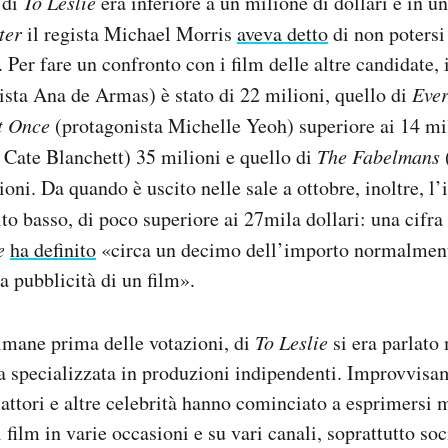
 di
To Leslie
era inferiore a un milione di dollari e in u
ter
il regista Michael Morris
aveva detto
di non potersi
 Per fare un confronto con i film delle altre candidate, 
sta Ana de Armas) è stato di 22 milioni, quello di
Ever
t Once
(protagonista Michelle Yeoh) superiore ai 14 mil
 Cate Blanchett) 35 milioni e quello di
The Fabelmans
oni. Da quando è uscito nelle sale a ottobre, inoltre, l
to basso, di poco superiore ai 27mila dollari: una cifra
e
ha definito
«circa un decimo dell’importo normalment
a pubblicità di un film».
imane prima delle votazioni, di
To Leslie
si era parlato
a specializzata in produzioni indipendenti. Improvvisa
 attori e altre celebrità hanno cominciato a esprimersi 
film in varie occasioni e su vari canali, soprattutto soci