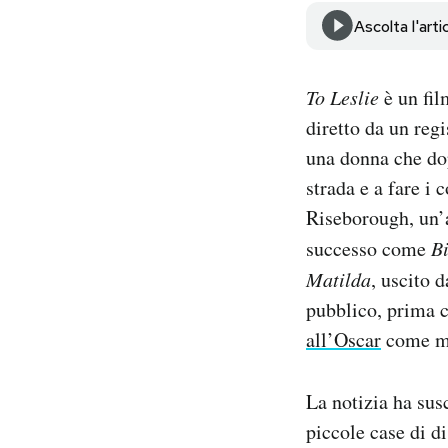
Notifiche mobile
Ascolta l'arti
Regala il Post
Hai bisogno di aiuto?
To Leslie
è un fil
Esci
diretto da un reg
una donna che dopo
strada e a fare i 
Riseborough, un’a
successo come
B
Matilda
, uscito 
pubblico, prima c
all’Oscar
come mig
La notizia ha susc
piccole case di d