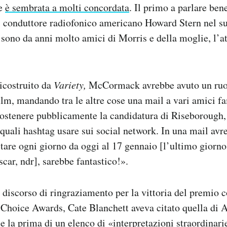
he
è sembrata a molti concordata
. Il primo a parlare ben
 il conduttore radiofonico americano Howard Stern nel 
 sono da anni molto amici di Morris e della moglie, l’a
icostruito da
Variety,
McCormack avrebbe avuto un ruol
lm, mandando tra le altre cose una mail a vari amici f
sostenere pubblicamente la candidatura di Riseborough,
 quali hashtag usare sui social network. In una mail avr
stare ogni giorno da oggi al 17 gennaio [l’ultimo giorno
car, ndr], sarebbe fantastico!».
l discorso di ringraziamento per la vittoria del premio
s’ Choice Awards, Cate Blanchett aveva citato quella di 
la prima di un elenco di «interpretazioni straordinari