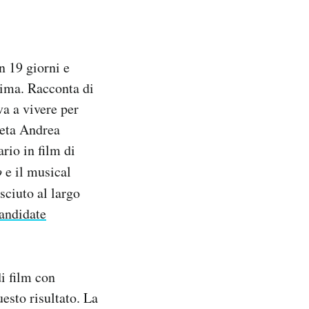
n 19 giorni e
rima. Racconta di
va a vivere per
preta Andrea
rio in film di
o
e il musical
sciuto al largo
andidate
di film con
esto risultato. La