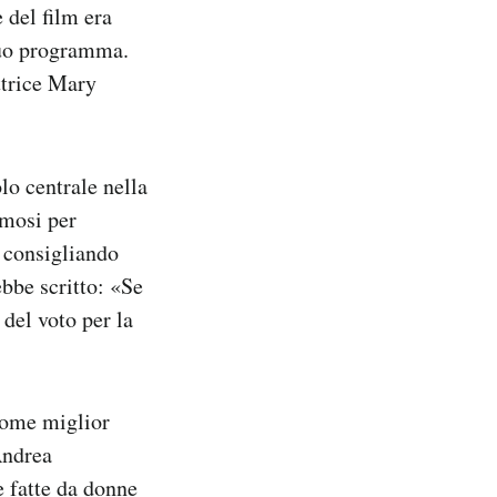
e del film era
suo programma.
ttrice Mary
o centrale nella
amosi per
 consigliando
ebbe scritto: «Se
 del voto per la
 come miglior
Andrea
e fatte da donne