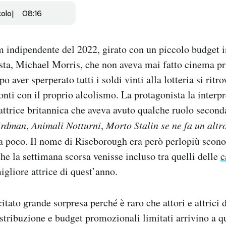
colo
08:16
m indipendente del 2022, girato con un piccolo budget i
ista, Michael Morris, che non aveva mai fatto cinema p
 aver sperperato tutti i soldi vinti alla lotteria si ritro
conti con il proprio alcolismo. La protagonista la inter
ttrice britannica che aveva avuto qualche ruolo seconda
irdman
,
Animali Notturni
,
Morto Stalin se ne fa un altr
da poco. Il nome di Riseborough era però perlopiù scono
he la settimana scorsa venisse incluso tra quelli delle
c
liore attrice di quest’anno.
itato grande sorpresa perché è raro che attori e attrici 
istribuzione e budget promozionali limitati arrivino a qu