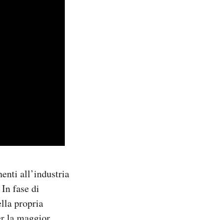
nti all’industria
 In fase di
lla propria
er la maggior