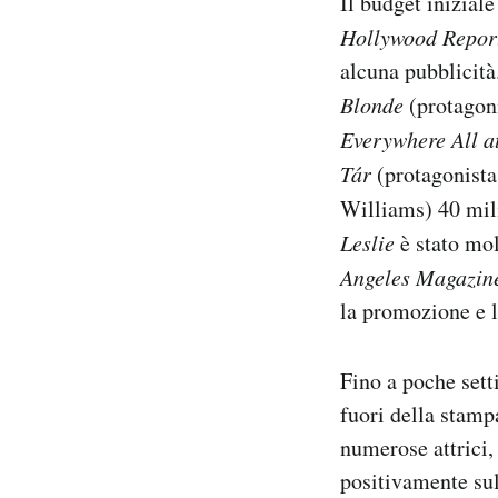
Il budget iniziale
Hollywood Repor
alcuna pubblicità.
Blonde
(protagoni
Everywhere All a
Tár
(protagonista
Williams) 40 mili
Leslie
è stato mol
Angeles Magazin
la promozione e l
Fino a poche sett
fuori della stamp
numerose attrici,
positivamente sul 