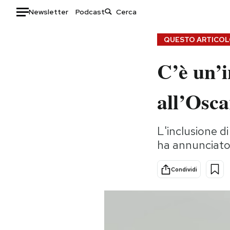
Newsletter
Podcast
Auto
QUESTO ARTICOLO
C’è un’i
HOME
Italia
Moda
all’Osc
Mondo
Libri
Politica
Consumismi
L'inclusione d
Tecnologia
Storie/Idee
ha annunciato
Internet
Ok Boomer!
Scienza
Media
Condividi
Cultura
Europa
Economia
Altrecose
Sport
Mondiali calcio 2026