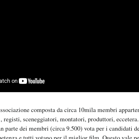
ssociazione composta da circa 10mila membri appartene
, registi, sceneggiatori, montatori, produttori, eccetera.
n parte dei membri (circa 9.500) vota per i candidati de
etenza e tutti votano per il miglior film. Questo vale p