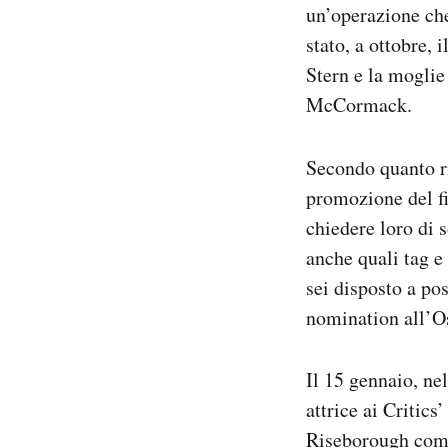
un’operazione c
stato, a ottobre,
Stern e la moglie
McCormack.
Secondo quanto r
promozione del fi
chiedere loro di 
anche quali tag e
sei disposto a po
nomination all’Os
Il 15 gennaio, ne
attrice ai Critic
Riseborough come 