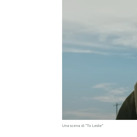
PODCAST
NEWSLETTER
I MIEI PREFERITI
SHOP
CALENDARIO
AREA PERSONALE
Area Personale
Una scena di "To Leslie"
Newsletter