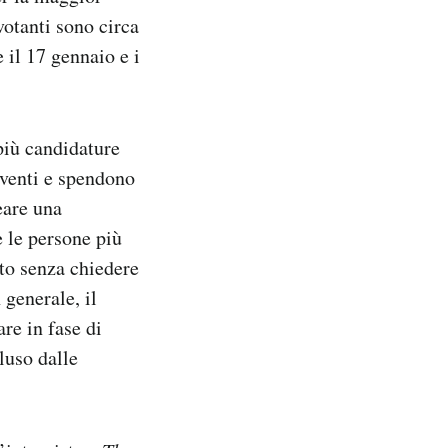
votanti sono circa
 il 17 gennaio e i
 più candidature
eventi e spendono
eare una
 le persone più
tto senza chiedere
 generale, il
re in fase di
luso dalle