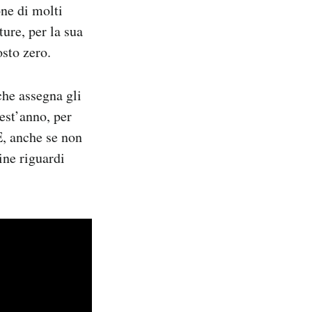
one di molti
ure, per la sua
osto zero.
che assegna gli
est’anno, per
E, anche se non
ine riguardi