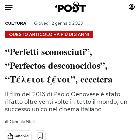
Auto
CULTURA
Giovedì 12 gennaio 2023
QUESTO ARTICOLO HA PIÙ DI
3 ANNI
HOME
“Perfetti sconosciuti”,
Italia
Moda
“Perfectos desconocidos”,
Mondo
Libri
Politica
Consumismi
“Τέλειοι ξένοι”, eccetera
Tecnologia
Storie/Idee
Internet
Ok Boomer!
Il film del 2016 di Paolo Genovese è stato
Scienza
Media
rifatto oltre venti volte in tutto il mondo, un
Cultura
Europa
successo unico nel cinema italiano
Economia
Altrecose
di
Gabriele Niola
Sport
Mondiali calcio 2026
Condividi