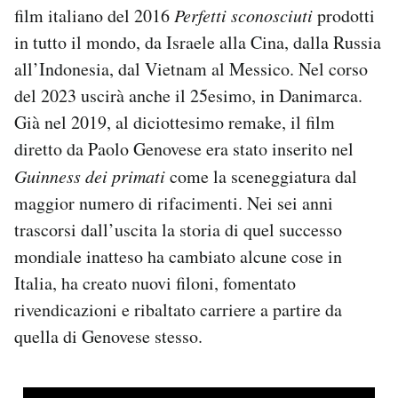
film italiano del 2016
Perfetti sconosciuti
prodotti
Notifiche mobile
Regala il Post
in tutto il mondo, da Israele alla Cina, dalla Russia
Hai bisogno di aiuto?
all’Indonesia, dal Vietnam al Messico. Nel corso
Esci
del 2023 uscirà anche il 25esimo, in Danimarca.
Già nel 2019, al diciottesimo remake, il film
diretto da Paolo Genovese era stato inserito nel
Guinness dei primati
come la sceneggiatura dal
maggior numero di rifacimenti. Nei sei anni
trascorsi dall’uscita la storia di quel successo
mondiale inatteso ha cambiato alcune cose in
Italia, ha creato nuovi filoni, fomentato
rivendicazioni e ribaltato carriere a partire da
quella di Genovese stesso.