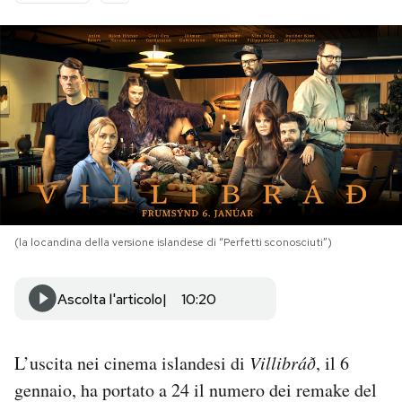
PODCAST
NEWSLETTER
I MIEI PREFERITI
SHOP
(la locandina della versione islandese di “Perfetti sconosciuti”)
CALENDARIO
Ascolta l'articolo
10:20
AREA PERSONALE
L’uscita nei cinema islandesi di
Villibráð
, il 6
Area Personale
gennaio, ha portato a 24 il numero dei remake del
Newsletter