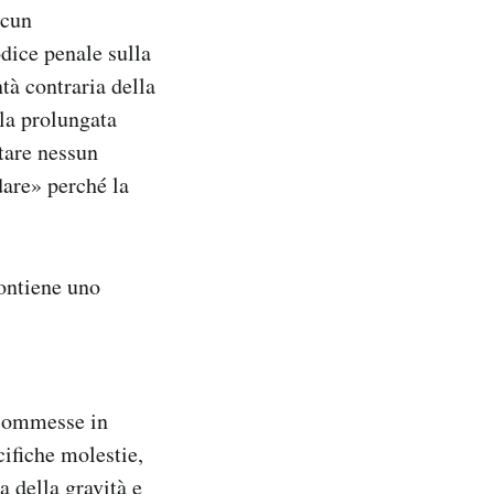
lcun
odice penale sulla
ntà contraria della
 la prolungata
tare nessun
dare» perché la
contiene uno
 commesse in
cifiche molestie,
a della gravità e