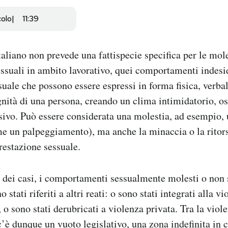
colo
11:39
italiano non prevede una fattispecie specifica per le mol
essuali in ambito lavorativo, quei comportamenti indesi
uale che possono essere espressi in forma fisica, verba
gnità di una persona, creando un clima intimidatorio, os
sivo. Può essere considerata una molestia, ad esempio, u
e un palpeggiamento), ma anche la minaccia o la ritors
prestazione sessuale.
 dei casi, i comportamenti sessualmente molesti o non 
 stati riferiti a altri reati: o sono stati integrati alla v
, o sono stati derubricati a violenza privata. Tra la viol
c’è dunque un vuoto legislativo, una zona indefinita in 