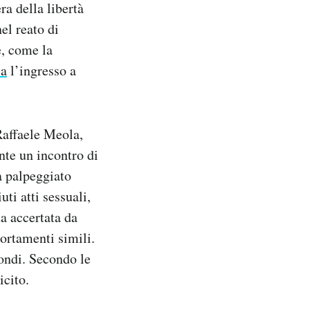
ra della libertà
el reato di
e, come la
la
l’ingresso a
Raffaele Meola,
nte un incontro di
a palpeggiato
ti atti sessuali,
ta accertata da
ortamenti simili.
ondi. Secondo le
icito.