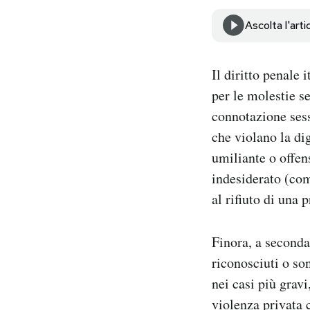
Notifiche mobile
Ascolta l'arti
Regala il Post
Hai bisogno di aiuto?
Esci
Il diritto penale 
per le molestie s
connotazione sess
che violano la di
umiliante o offen
indesiderato (com
al rifiuto di una 
Finora, a seconda
riconosciuti o sono
nei casi più gravi
violenza privata 