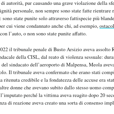
di autorità, pur causando una grave violazione della sfe
ignità personale, non sempre sono state fatte rientrare n
: sono state punite solo attraverso fattispecie più bland
per cui viene condannato anche chi, ad esempio,
ostaco
con l’auto, o non sono state punite affatto.
022 il tribunale penale di Busto Arsizio aveva assolto 
ndacale della CISL, dal reato di violenza sessuale: dura
ci del sindacato dell’aeroporto di Malpensa, Meola avev
olo. Il tribunale aveva confermato che erano stati compiu
ta ritenuta credibile e la fondatezza delle accuse era sta
 altre donne che avevano subito dallo stesso uomo comp
l’imputato perché la vittima aveva reagito dopo 20 sec
nza di reazione aveva creato una sorta di consenso impl