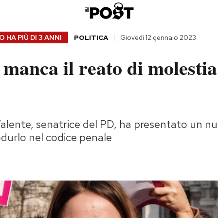
 HA PIÙ DI
3 ANNI
POLITICA
Giovedì 12 gennaio 2023
a manca il reato di molestia
Valente, senatrice del PD, ha presentato un n
odurlo nel codice penale