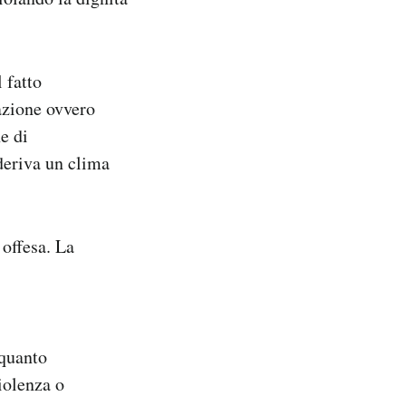
 fatto
azione ovvero
e di
 deriva un clima
 offesa. La
 quanto
iolenza o