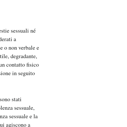
estie sessuali né
derati a
le o non verbale e
tile, degradante,
n contatto fisico
ione in seguito
sono stati
iolenza sessuale,
enza sessuale e la
cui agiscono a