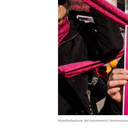
PODCAST
NEWSLETTER
I MIEI PREFERITI
SHOP
CALENDARIO
AREA PERSONALE
Area Personale
Manifestazione del movimento femminista
Newsletter