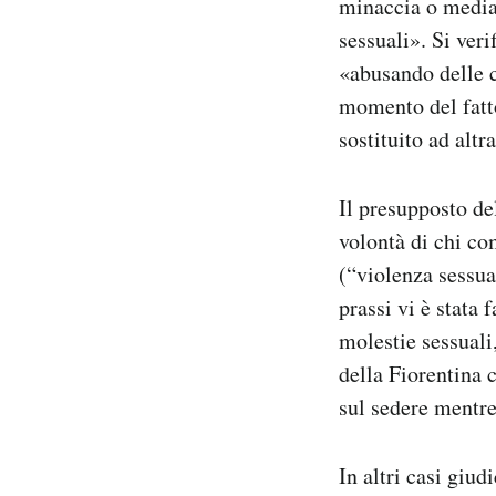
minaccia o median
sessuali». Si ver
«abusando delle co
momento del fatto
sostituito ad altr
Il presupposto del
volontà di chi com
(“violenza sessual
prassi vi è stata 
molestie sessuali
della Fiorentina 
sul sedere mentre 
In altri casi giu