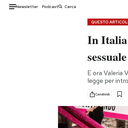
Newsletter
Podcast
Auto
QUESTO ARTICOLO
In Itali
HOME
Italia
Moda
sessuale
Mondo
Libri
Politica
Consumismi
E ora Valeria 
Tecnologia
Storie/Idee
legge per intr
Internet
Ok Boomer!
Scienza
Media
Condividi
Cultura
Europa
Economia
Altrecose
Sport
Mondiali calcio 2026