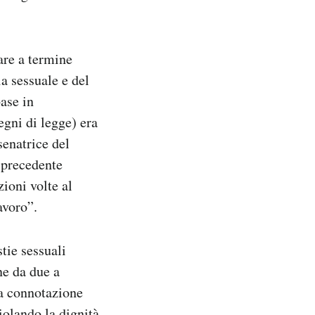
are a termine
a sessuale e del
base in
egni di legge) era
senatrice del
 precedente
zioni volte al
avoro”.
tie sessuali
ne da due a
 a connotazione
iolando la dignità