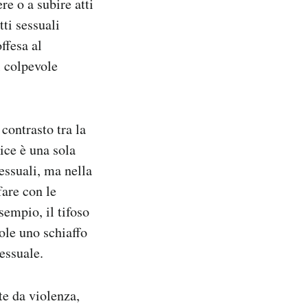
e o a subire atti
ti sessuali
ffesa al
l colpevole
 contrasto tra la
ice è una sola
sessuali, ma nella
fare con le
sempio, il tifoso
ole uno schiaffo
essuale.
te da violenza,