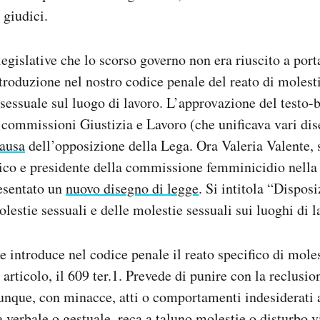
 giudici.
legislative che lo scorso governo non era riuscito a port
ntroduzione nel nostro codice penale del reato di molesti
 sessuale sul luogo di lavoro. L’approvazione del testo-
 commissioni Giustizia e Lavoro (che unificava vari dis
causa
dell’opposizione della Lega. Ora Valeria Valente, 
ico e presidente della commissione femminicidio nella
resentato un
nuovo disegno di legge
. Si intitola “Disposi
lestie sessuali e delle molestie sessuali sui luoghi di l
e introduce nel codice penale il reato specifico di moles
articolo, il 609 ter.1. Prevede di punire con la reclusio
unque, con minacce, atti o comportamenti indesiderati
a verbale o gestuale, reca a taluno molestie o disturbo v