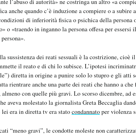
te l’abuso di autorità» ne costringa un altro «a compier
ifica anche quando c’è induzione a compiere o a subire at
ndizioni di inferiorità fisica o psichica della persona o
» o «traendo in inganno la persona offesa per essersi i
a persona».
la sussistenza dei reati sessuali è la costrizione, cioè il
mette il reato e di chi lo subisce. L’ipotesi incriminatr
e”) diretta in origine a punire solo lo stupro e gli atti 
fatta rientrare anche una parte dei reati che hanno a che 
, almeno con quelle più gravi. Lo scorso dicembre, ad e
che aveva molestato la giornalista Greta Beccaglia dand
lei era in diretta tv era stato
condannato
per violenza s
dicati “meno gravi”, le condotte moleste non caratterizza