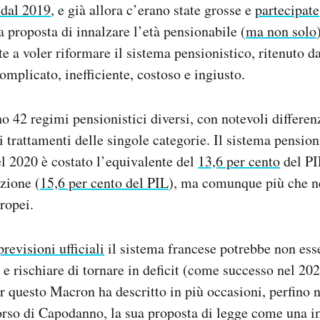
 dal 2019
, e già allora c’erano state grosse e
partecipate
a proposta di innalzare l’età pensionabile (
ma non solo
e a voler riformare il sistema pensionistico, ritenuto da
mplicato, inefficiente, costoso e ingiusto.
no 42 regimi pensionistici diversi, con notevoli differen
i trattamenti delle singole categorie. Il sistema pension
l 2020 è costato l’equivalente del
13,6 per cento
del PI
rzione (
15,6 per cento del PIL
), ma comunque più che n
ropei.
previsioni ufficiali
il sistema francese potrebbe non esse
 e rischiare di tornare in deficit (come successo nel 202
er questo Macron ha descritto in più occasioni, perfino 
corso di Capodanno, la sua proposta di legge come una