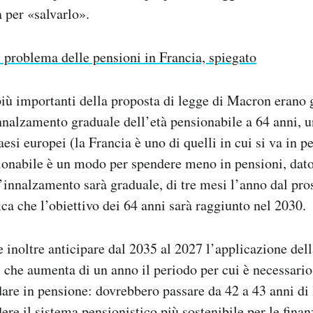
 per «salvarlo».
l problema delle pensioni in Francia, spiegato
iù importanti della proposta di legge di Macron erano g
innalzamento graduale dell’età pensionabile a 64 anni, 
aesi europei (la Francia è uno di quelli in cui si va in 
ionabile è un modo per spendere meno in pensioni, dat
 L’innalzamento sarà graduale, di tre mesi l’anno dal p
ica che l’obiettivo dei 64 anni sarà raggiunto nel 2030.
e inoltre anticipare dal 2035 al 2027 l’applicazione del
 che aumenta di un anno il periodo per cui è necessario
dare in pensione: dovrebbero passare da 42 a 43 anni di
dere il sistema pensionistico più sostenibile per le finan