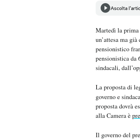
Notifiche mobile
Ascolta l'arti
Regala il Post
Hai bisogno di aiuto?
Martedì la prima 
Esci
un’attesa ma già 
pensionistico fra
pensionistica da 
sindacali, dall’o
La proposta di le
governo e sindaca
proposta dovrà es
alla Camera è
pre
Il governo del p