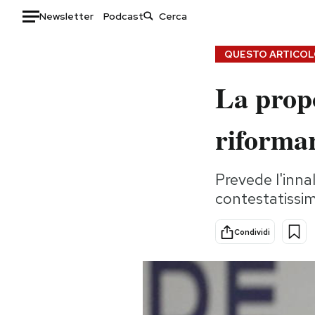
Newsletter
Podcast
Auto
QUESTO ARTICOLO
La propo
HOME
Italia
Moda
riformar
Mondo
Libri
Politica
Consumismi
Prevede l'inna
Tecnologia
Storie/Idee
contestatissi
Internet
Ok Boomer!
Scienza
Media
Condividi
Cultura
Europa
Economia
Altrecose
Sport
Mondiali calcio 2026