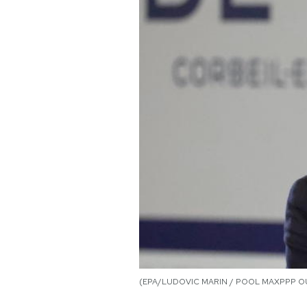
PODCAST
NEWSLETTER
I MIEI PREFERITI
SHOP
CALENDARIO
AREA PERSONALE
Area Personale
(EPA/LUDOVIC MARIN / POOL MAXPPP OU
Newsletter