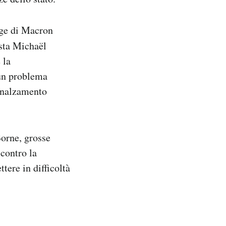
gge di Macron
sta Michaël
 la
 un problema
innalzamento
Borne, grosse
 contro la
tere in difficoltà