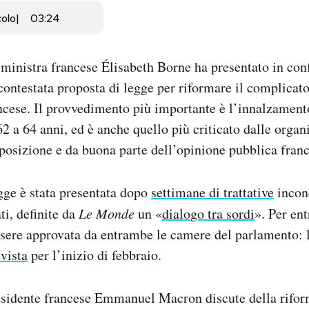
colo
03:24
ministra francese Élisabeth Borne ha presentato in co
contestata proposta di legge per riformare il complicat
ncese. Il provvedimento più importante è l’innalzament
62 a 64 anni, ed è anche quello più criticato dalle organ
pposizione e da buona parte dell’opinione pubblica franc
gge è stata presentata dopo
settimane di trattative
inconc
ti, definite da
Le Monde
un «
dialogo tra sordi
». Per ent
sere approvata da entrambe le camere del parlamento: 
vista
per l’inizio di febbraio.
residente francese Emmanuel Macron discute della rifor