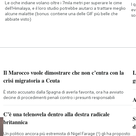
Le oche indiane volano oltre i 7mila metri per superare le cime
I 
dell'Himalaya, e il loro studio potrebbe aiutarci a trattare meglio
ev
alcune malattie (bonus: contiene una delle GIF più belle che
so
abbiate visto)
Il Marocco vuole dimostrare che non c’entra con la
L
crisi migratoria a Ceuta
g
È stato accusato dalla Spagna di averla favorita, ora ha avviato
decine di procedimenti penali contro i presunti responsabili
A
C’è una telenovela dentro alla destra radicale
S
britannica
d
Un politico ancora più estremista di Nigel Farage (!) gli ha proposto