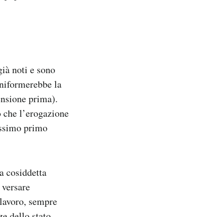
ià noti e sono
uniformerebbe la
pensione prima).
o che l’erogazione
rossimo primo
la cosiddetta
 versare
 lavoro, sempre
ze dello stato.