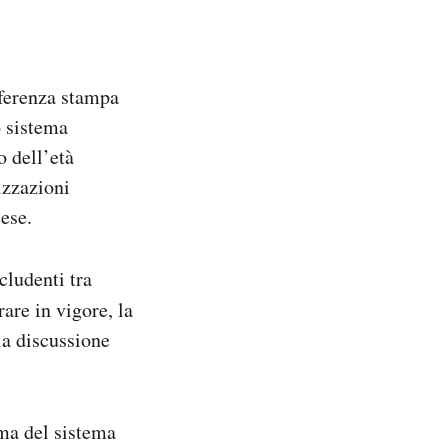
nferenza stampa
o sistema
o dell’età
izzazioni
ese.
ludenti tra
rare in vigore, la
la discussione
ma del sistema