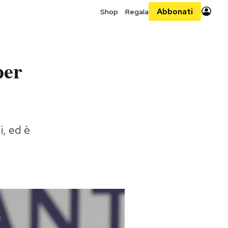
Abbonati
Shop
Regala
per
, ed è