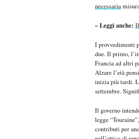
necessaria
misura
– Leggi anche:
I
I provvedimenti p
due. Il primo, l’
Francia ad altri p
Alzare l’età pens
inizia più tardi.
settembre. Signif
Il governo intend
legge “Touraine”,
contributi per an
nell’ottica di ren