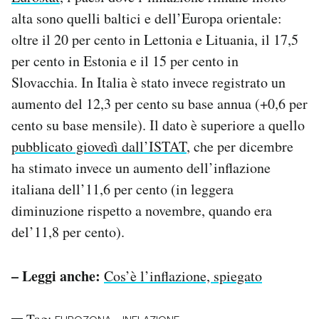
Notifiche mobile
alta sono quelli baltici e dell’Europa orientale:
Regala il Post
oltre il 20 per cento in Lettonia e Lituania, il 17,5
Hai bisogno di aiuto?
per cento in Estonia e il 15 per cento in
Esci
Slovacchia. In Italia è stato invece registrato un
aumento del 12,3 per cento su base annua (+0,6 per
cento su base mensile). Il dato è superiore a quello
pubblicato giovedì dall’ISTAT
, che per dicembre
ha stimato invece un aumento dell’inflazione
italiana dell’11,6 per cento (in leggera
diminuzione rispetto a novembre, quando era
del’11,8 per cento).
– Leggi anche:
Cos’è l’inflazione, spiegato
Tag: