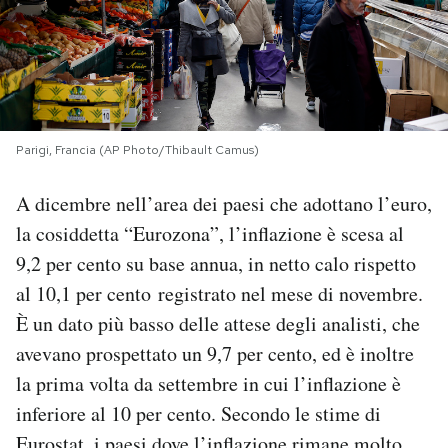
PODCAST
NEWSLETTER
Parigi, Francia (AP Photo/Thibault Camus)
I MIEI PREFERITI
A dicembre nell’area dei paesi che adottano l’euro,
la cosiddetta “Eurozona”, l’inflazione è scesa al
SHOP
9,2 per cento su base annua, in netto calo rispetto
al 10,1 per cento registrato nel mese di novembre.
CALENDARIO
È un dato più basso delle attese degli analisti, che
avevano prospettato un 9,7 per cento, ed è inoltre
AREA PERSONALE
la prima volta da settembre in cui l’inflazione è
inferiore al 10 per cento. Secondo le stime di
Area Personale
Newsletter
Eurostat
, i paesi dove l’inflazione rimane molto