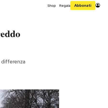
Abbonati
Shop
Regala
reddo
 differenza