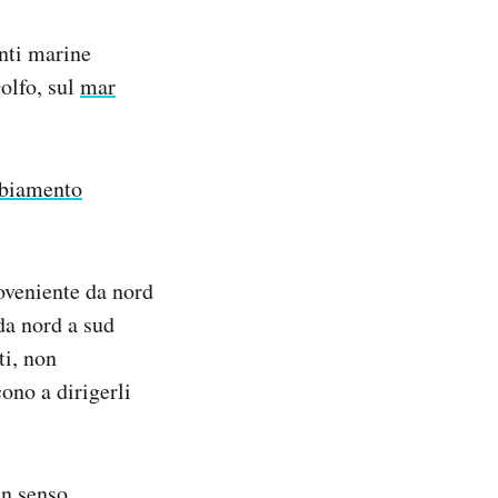
enti marine
olfo, sul
mar
ambiamento
roveniente da nord
da nord a sud
ti, non
ono a dirigerli
in senso