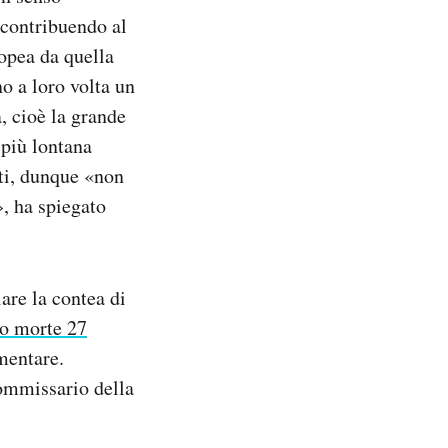
, contribuendo al
ropea da quella
o a loro volta un
a, cioè la grande
più lontana
iti, dunque «non
, ha spiegato
are la contea di
o morte 27
mentare.
ommissario della