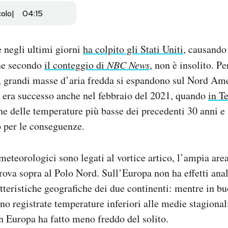
colo
04:15
e negli ultimi giorni
ha colpito gli Stati Uniti
, causando
ne secondo
il conteggio di
NBC News
, non è insolito. P
o, grandi masse d’aria fredda si espandono sul Nord Am
 era successo anche nel febbraio del 2021, quando
in T
ne delle temperature più basse dei precedenti 30 anni 
 per le conseguenze.
eteorologici sono legati al vortice artico, l’ampia area
trova sopra al Polo Nord. Sull’Europa non ha effetti ana
atteristiche geografiche dei due continenti: mentre in bu
ano registrate temperature inferiori alle medie stagional
in Europa ha fatto meno freddo del solito.