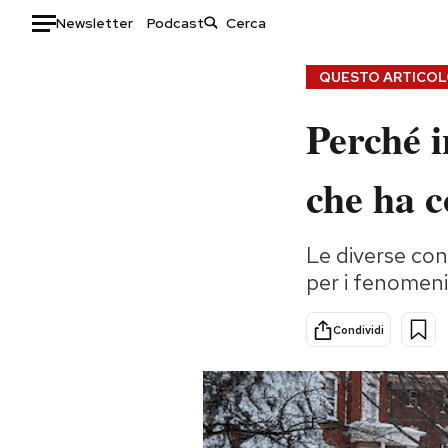
Newsletter
Podcast
Auto
QUESTO ARTICOLO
Perché i
HOME
Italia
Moda
che ha c
Mondo
Libri
Politica
Consumismi
Le diverse con
Tecnologia
Storie/Idee
per i fenomeni
Internet
Ok Boomer!
Scienza
Media
Condividi
Cultura
Europa
Economia
Altrecose
Sport
Mondiali calcio 2026