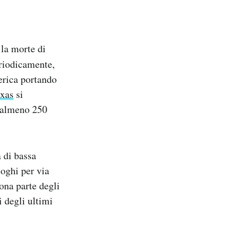
 la morte di
eriodicamente,
erica portando
exas
si
e almeno 250
 di bassa
loghi per via
ona parte degli
i degli ultimi