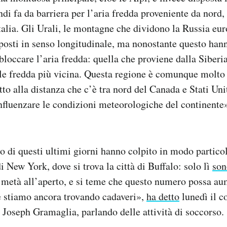
ndi fa da barriera per l’aria fredda proveniente da nord
talia. Gli Urali, le montagne che dividono la Russia eu
sposti in senso longitudinale, ma nonostante questo hann
bloccare l’aria fredda: quella che proviene dalla Siberi
le fredda più vicina. Questa regione è comunque molto 
tto alla distanza che c’è tra nord del Canada e Stati Un
nfluenzare le condizioni meteorologiche del continente»
do di questi ultimi giorni hanno colpito in modo particol
di New York, dove si trova la città di Buffalo: solo lì
son
la metà all’aperto, e si teme che questo numero possa au
 stiamo ancora trovando cadaveri»,
ha detto
lunedì il c
tà Joseph Gramaglia, parlando delle attività di soccorso.