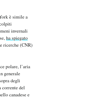
York è simile a
colpiti
meni invernali
rse,
ha spiegato
le ricerche (CNR)
e polare, l’aria
in generale
 sopra degli
a corrente del
uello canadese e