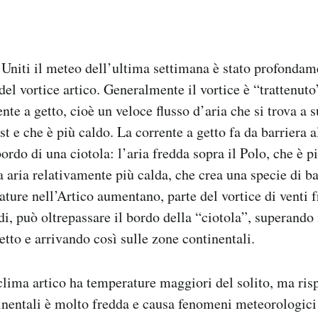
 Uniti il meteo dell’ultima settimana è stato profondam
del vortice artico. Generalmente il vortice è “trattenut
te a getto, cioè un veloce flusso d’aria che si trova a 
est e che è più caldo. La corrente a getto fa da barriera a
ordo di una ciotola: l’aria fredda sopra il Polo, che è p
a aria relativamente più calda, che crea una specie di b
ture nell’Artico aumentano, parte del vortice di venti f
i, può oltrepassare il bordo della “ciotola”, superando 
etto e arrivando così sulle zone continentali.
 clima artico ha temperature maggiori del solito, ma risp
inentali è molto fredda e causa fenomeni meteorologici