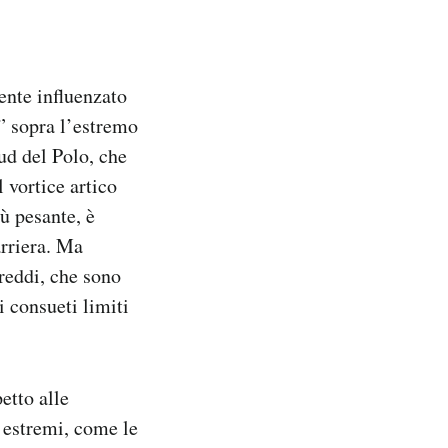
ente influenzato
o” sopra l’estremo
sud del Polo, che
l vortice artico
iù pesante, è
arriera. Ma
reddi, che sono
i consueti limiti
etto alle
 estremi, come le