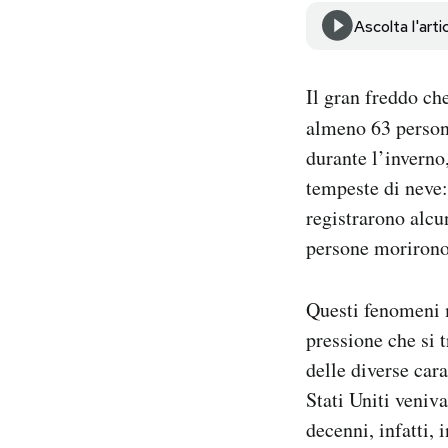
Notifiche mobile
Ascolta l'arti
Regala il Post
Hai bisogno di aiuto?
Il gran freddo ch
Esci
almeno 63 perso
durante l’invern
tempeste di neve:
registrarono alcu
persone morirono
Questi fenomeni m
pressione che si 
delle diverse car
Stati Uniti veniv
decenni, infatti, 