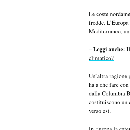
Le coste nordamer
fredde. L’Europa 
Mediterraneo
, un
– Leggi anche:
I
climatico?
Un’altra ragione 
ha a che fare con
dalla Columbia Br
costituiscono un o
verso est.
In Europa la cate