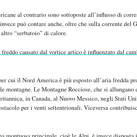
icane al contrario sono sottoposte all’influsso di corr
invece può contare anche, oltre che sulla corrente del G
 altro “serbatoio” di calore.
l freddo causato dal vortice artico è influenzato dal c
per cui il Nord America è più esposto all’aria fredda p
 le montagne. Le Montagne Rocciose, che si allungano 
itannica, in Canada, al Nuovo Messico, negli Stati Uni
stacolo per i venti settentrionali. Viceversa contribuisc
na montuosa principale, cioè le Alpi, è invece disposta 