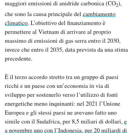
maggiori emissioni di anidride carbonica (CO
),
2
Notifiche mobile
Regala il Post
che sono la causa principale del
cambiamento
Hai bisogno di aiuto?
climatico
. L’obiettivo del finanziamento è
Esci
permettere al Vietnam di arrivare al proprio
massimo di emissioni di gas serra entro il 2030,
invece che entro il 2035, data prevista da una stima
precedente.
È il terzo accordo stretto tra un gruppo di paesi
ricchi e un paese con un’economia in via di
sviluppo per sostenerlo verso l’utilizzo di fonti
energetiche meno inquinanti: nel 2021 l’Unione
Europea e gli stessi paesi ne avevano fatto uno
simile con il Sudafrica, per 8,5 miliari di dollari,
e
a novembre uno con l’Indonesia, per 20 miliardi di