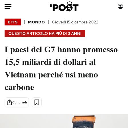
Auto
BITS
MONDO
Giovedì 15 dicembre 2022
QUESTO ARTICOLO HA PIÙ DI
3 ANNI
HOME
I paesi del G7 hanno promesso
Italia
Moda
Mondo
Libri
15,5 miliardi di dollari al
Politica
Consumismi
Vietnam perché usi meno
Tecnologia
Storie/Idee
Internet
Ok Boomer!
carbone
Scienza
Media
Cultura
Europa
Condividi
Economia
Altrecose
Sport
Mondiali calcio 2026