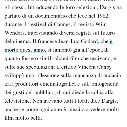
Notifiche mobile
gli stessi. Introducendo le loro selezioni, Dargis ha
Regala il Post
parlato di un documentario che fece nel 1982,
Hai bisogno di aiuto?
durante il Festival di Cannes, il regista Wim
Esci
Wenders, intervistando diversi registi sul futuro
del cinema. Il francese Jean-Luc Godard, che
è
morto quest’anno
, si lamentò già all’epoca di
quanto fossero simili alcuni film che uscivano, e
sulle sue speculazioni il critico Vincent Canby
sviluppò una riflessione sulla mancanza di audacia
tra i produttori cinematografici e sull’omogeneità
dei gusti del pubblico, di cui diede la colpa alla
televisione. Non avevano tutti i torti, dice Dargis,
anche se come ogni anno è riuscita a vedere molti
film molto belli.