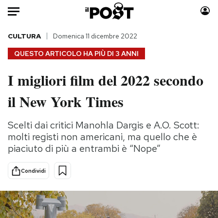
Auto
CULTURA
Domenica 11 dicembre 2022
QUESTO ARTICOLO HA PIÙ DI
3 ANNI
HOME
I migliori film del 2022 secondo
Italia
Moda
il New York Times
Mondo
Libri
Politica
Consumismi
Scelti dai critici Manohla Dargis e A.O. Scott:
Tecnologia
Storie/Idee
molti registi non americani, ma quello che è
Internet
Ok Boomer!
piaciuto di più a entrambi è “Nope”
Scienza
Media
Cultura
Europa
Condividi
Economia
Altrecose
Sport
Mondiali calcio 2026