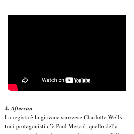
4.
Aftersun
La regista è la giovane scozzese Charlotte Wells,
tra i protagonisti c’è Paul Mescal, quello della