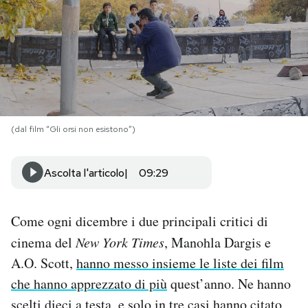
PODCAST
NEWSLETTER
I MIEI PREFERITI
(dal film “Gli orsi non esistono”)
SHOP
Ascolta l'articolo
09:29
CALENDARIO
Come ogni dicembre i due principali critici di
cinema del
New York Times
, Manohla Dargis e
AREA PERSONALE
A.O. Scott,
hanno messo insieme le liste dei film
che hanno apprezzato di più
quest’anno. Ne hanno
Area Personale
Newsletter
scelti dieci a testa, e solo in tre casi hanno citato