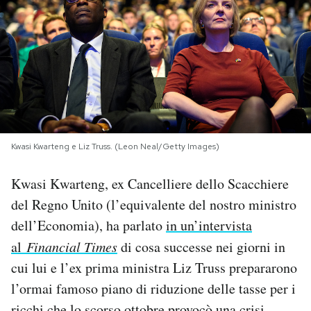
PODCAST
NEWSLETTER
I MIEI PREFERITI
Kwasi Kwarteng e Liz Truss. (Leon Neal/Getty Images)
SHOP
Kwasi Kwarteng, ex Cancelliere dello Scacchiere
del Regno Unito (l’equivalente del nostro ministro
CALENDARIO
dell’Economia), ha parlato
in un’intervista
al
Financial Times
di cosa successe nei giorni in
AREA PERSONALE
cui lui e l’ex prima ministra Liz Truss prepararono
l’ormai famoso piano di riduzione delle tasse per i
Area Personale
Newsletter
ricchi che lo scorso ottobre provocò una crisi