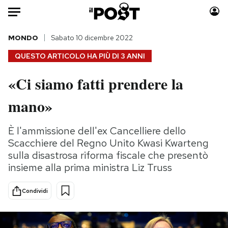
Auto
MONDO
Sabato 10 dicembre 2022
QUESTO ARTICOLO HA PIÙ DI
3 ANNI
HOME
«Ci siamo fatti prendere la
Italia
Moda
mano»
Mondo
Libri
Politica
Consumismi
È l'ammissione dell'ex Cancelliere dello
Tecnologia
Storie/Idee
Scacchiere del Regno Unito Kwasi Kwarteng
Internet
Ok Boomer!
sulla disastrosa riforma fiscale che presentò
Scienza
Media
insieme alla prima ministra Liz Truss
Cultura
Europa
Economia
Altrecose
Condividi
Sport
Mondiali calcio 2026