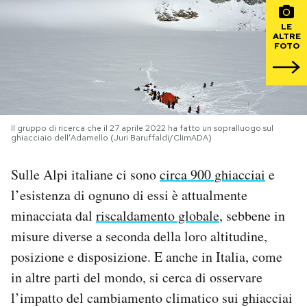
LE
PODCAST
ALTRE
FOTO
NEWSLETTER
I MIEI PREFERITI
Il gruppo di ricerca che il 27 aprile 2022 ha fatto un sopralluogo sul
ghiacciaio dell'Adamello (Juri Baruffaldi/ClimADA)
SHOP
Sulle Alpi italiane ci sono
circa 900 ghiacciai
e
l’esistenza di ognuno di essi è attualmente
CALENDARIO
minacciata dal
riscaldamento globale
, sebbene in
misure diverse a seconda della loro altitudine,
AREA PERSONALE
posizione e disposizione. E anche in Italia, come
in altre parti del mondo, si cerca di osservare
Area Personale
l’impatto del cambiamento climatico sui ghiacciai
Newsletter