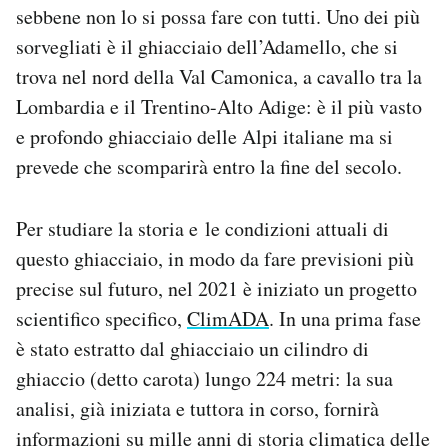
sebbene non lo si possa fare con tutti. Uno dei più
Notifiche mobile
Regala il Post
sorvegliati è il ghiacciaio dell’Adamello, che si
Hai bisogno di aiuto?
trova nel nord della Val Camonica, a cavallo tra la
Esci
Lombardia e il Trentino-Alto Adige: è il più vasto
e profondo ghiacciaio delle Alpi italiane ma si
prevede che scomparirà entro la fine del secolo.
Per studiare la storia e le condizioni attuali di
questo ghiacciaio, in modo da fare previsioni più
precise sul futuro, nel 2021 è iniziato un progetto
scientifico specifico,
ClimADA
. In una prima fase
è stato estratto dal ghiacciaio un cilindro di
ghiaccio (detto carota) lungo 224 metri: la sua
analisi, già iniziata e tuttora in corso, fornirà
informazioni su mille anni di storia climatica delle