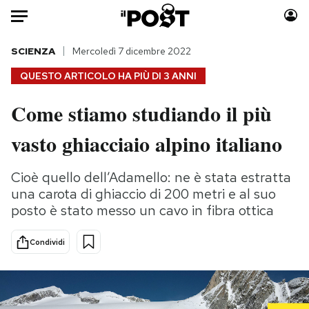
Auto
SCIENZA
Mercoledì 7 dicembre 2022
QUESTO ARTICOLO HA PIÙ DI
3 ANNI
HOME
Come stiamo studiando il più
Italia
Moda
vasto ghiacciaio alpino italiano
Mondo
Libri
Politica
Consumismi
Cioè quello dell’Adamello: ne è stata estratta
Tecnologia
Storie/Idee
una carota di ghiaccio di 200 metri e al suo
Internet
Ok Boomer!
posto è stato messo un cavo in fibra ottica
Scienza
Media
Cultura
Europa
Condividi
Economia
Altrecose
Sport
Mondiali calcio 2026