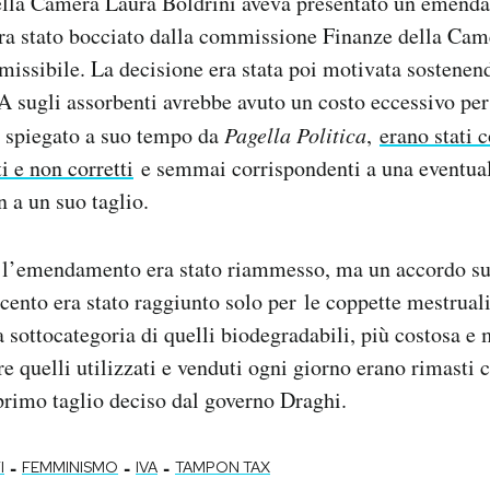
della Camera Laura Boldrini aveva presentato un emend
era stato bocciato dalla commissione Finanze della Cam
issibile. La decisione era stata poi motivata sostenen
A sugli assorbenti avrebbe avuto un costo eccessivo per 
e spiegato a suo tempo da
Pagella Politica
,
erano stati
i e non corretti
e semmai corrispondenti a una eventua
n a un suo taglio.
l’emendamento era stato riammesso, ma un accordo sul
 cento era stato raggiunto solo per le coppette mestruali
 sottocategoria di quelli biodegradabili, più costosa e m
re quelli utilizzati e venduti ogni giorno erano rimasti
 primo taglio deciso dal governo Draghi.
-
-
-
I
FEMMINISMO
IVA
TAMPON TAX