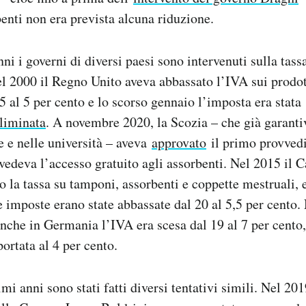
benti non era prevista alcuna riduzione.
ni i governi di diversi paesi sono intervenuti sulla tass
el 2000 il Regno Unito aveva abbassato l’IVA sui prodott
5 al 5 per cento e lo scorso gennaio l’imposta era stata
liminata
. A novembre 2020, la Scozia – che già garanti
le e nelle università – aveva
approvato
il primo provved
edeva l’accesso gratuito agli assorbenti. Nel 2015 il 
o la tassa su tamponi, assorbenti e coppette mestruali, 
e imposte erano state abbassate dal 20 al 5,5 per cento.
anche in Germania l’IVA era scesa dal 19 al 7 per cento
ortata al 4 per cento.
timi anni sono stati fatti diversi tentativi simili. Nel 2