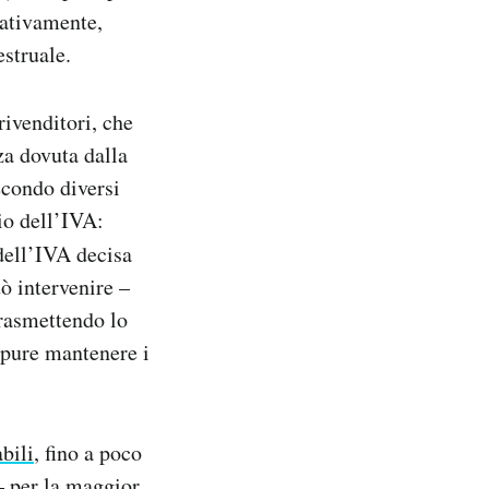
cativamente,
estruale.
rivenditori, che
za dovuta dalla
econdo diversi
io dell’IVA:
dell’IVA decisa
ò intervenire –
trasmettendo lo
ppure mantenere i
bili
, fino a poco
 per la maggior