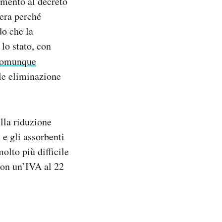
amento al decreto
era perché
do che la
lo stato, con
 comunque
le eliminazione
la riduzione
 e gli assorbenti
olto più difficile
 con un’IVA al 22