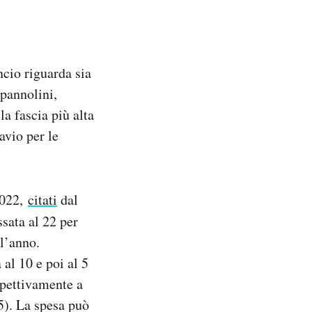
ncio riguarda sia
 pannolini,
la fascia più alta
avio per le
 2022,
citati
dal
ssata al 22 per
 l’anno.
al 10 e poi al 5
spettivamente a
 5). La spesa può