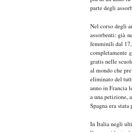
parte degli assor
Nel corso degli an
assorbenti: già n
femminili dal 17,
completamente
e
gratis nelle scuo
al mondo che prev
eliminato del tutt
anno in Francia l
a una petizione, 
Spagna era stata p
In Italia negli ul