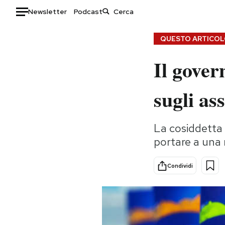
Newsletter
Podcast
Auto
QUESTO ARTICOLO
Il gover
HOME
Italia
Moda
sugli as
Mondo
Libri
Politica
Consumismi
La cosiddetta 
Tecnologia
Storie/Idee
portare a una 
Internet
Ok Boomer!
Scienza
Media
Condividi
Cultura
Europa
Economia
Altrecose
Sport
Mondiali calcio 2026