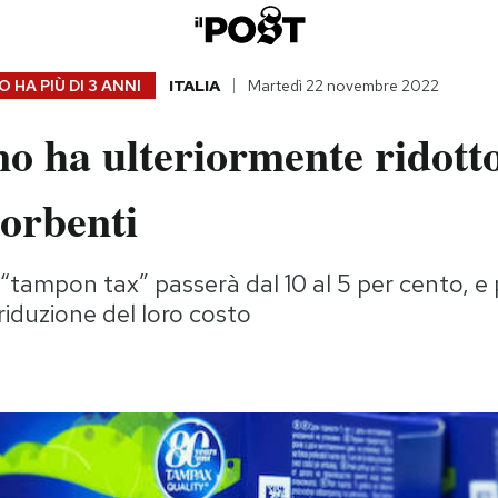
 HA PIÙ DI
3 ANNI
ITALIA
Martedì 22 novembre 2022
no ha ulteriormente ridott
sorbenti
“tampon tax” passerà dal 10 al 5 per cento, e
riduzione del loro costo