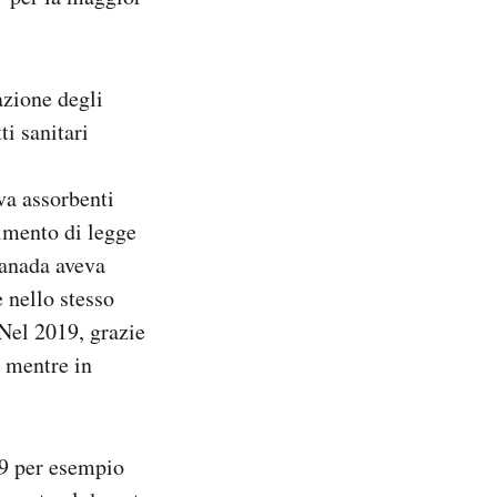
azione degli
i sanitari
va assorbenti
imento di legge
Canada aveva
e nello stesso
 Nel 2019, grazie
, mentre in
019 per esempio