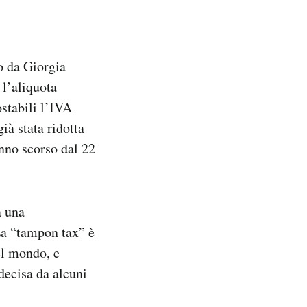
o da Giorgia
 l’aliquota
stabili l’IVA
ià stata ridotta
anno scorso dal 22
a una
La “tampon tax” è
el mondo, e
decisa da alcuni