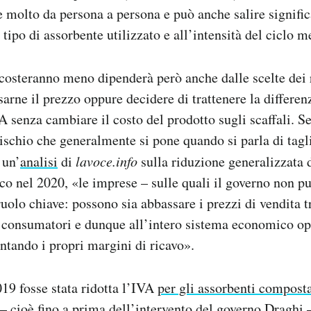
molto da persona a persona e può anche salire signifi
 tipo di assorbente utilizzato e all’intensità del ciclo m
 costeranno meno dipenderà però anche dalle scelte dei 
arne il prezzo oppure decidere di trattenere la differen
A senza cambiare il costo del prodotto sugli scaffali. S
ischio che generalmente si pone quando si parla di tagl
 un’
analisi
di
lavoce.info
sulla riduzione generalizzata 
co nel 2020, «le imprese – sulle quali il governo non pu
uolo chiave: possono sia abbassare i prezzi di vendita 
ai consumatori e dunque all’intero sistema economico o
entando i propri margini di ricavo».
19 fosse stata ridotta l’IVA
per gli assorbenti composta
– cioè fino a prima dell’
intervento del governo Draghi
–