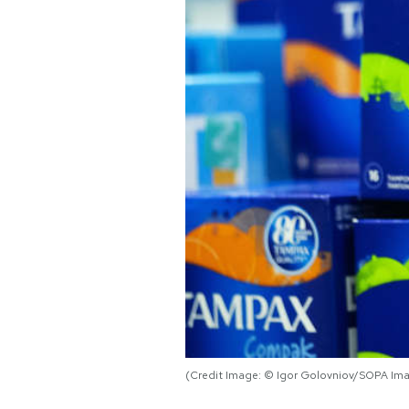
PODCAST
NEWSLETTER
I MIEI PREFERITI
SHOP
CALENDARIO
AREA PERSONALE
Area Personale
(Credit Image: © Igor Golovniov/SOPA Ima
Newsletter