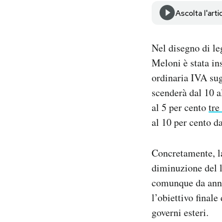
Notifiche mobile
Ascolta l'arti
Regala il Post
Hai bisogno di aiuto?
Nel disegno di le
Esci
Meloni è stata in
ordinaria IVA sug
scenderà dal 10 al
al 5 per cento
tre
al 10 per cento d
Concretamente, la
diminuzione del l
comunque da anni 
l’obiettivo final
governi esteri.