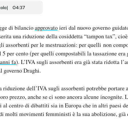
colo
04:37
gge di bilancio
approvato
ieri dal nuovo governo guidat
serita una riduzione della cosiddetta “tampon tax”, cioè
li assorbenti per le mestruazioni: per quelli non compo
 5 per cento (per quelli compostabili la tassazione era g
 anni fa
). L’IVA sugli assorbenti era già stata ridotta l’
al governo Draghi.
 riduzione dell’IVA sugli assorbenti potrebbe portare 
oro prezzo, anche se ci sono ancora alcune incognite. 
al centro di dibattiti sia in Europa che in altri paesi d
e di molti movimenti femministi è la sua abolizione, già 