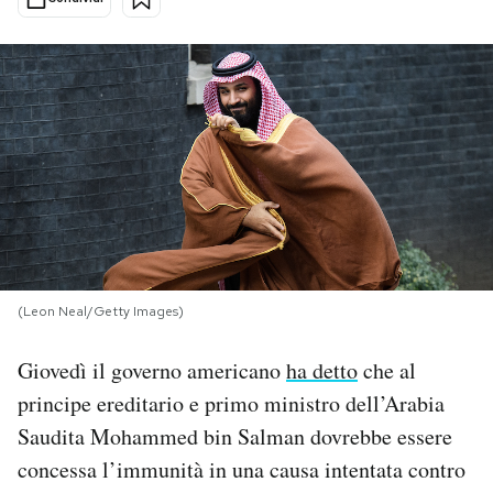
PODCAST
NEWSLETTER
I MIEI PREFERITI
SHOP
(Leon Neal/Getty Images)
CALENDARIO
Giovedì il governo americano
ha detto
che al
principe ereditario e primo ministro dell’Arabia
AREA PERSONALE
Saudita Mohammed bin Salman dovrebbe essere
Area Personale
concessa l’immunità in una causa intentata contro
Newsletter