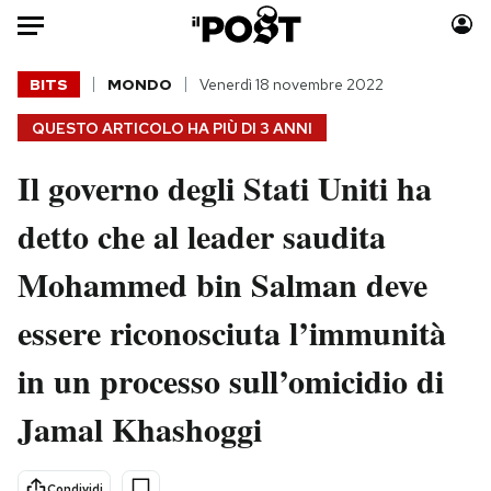
Auto
BITS
MONDO
Venerdì 18 novembre 2022
QUESTO ARTICOLO HA PIÙ DI
3 ANNI
HOME
Il governo degli Stati Uniti ha
Italia
Moda
Mondo
Libri
detto che al leader saudita
Politica
Consumismi
Mohammed bin Salman deve
Tecnologia
Storie/Idee
Internet
Ok Boomer!
essere riconosciuta l’immunità
Scienza
Media
in un processo sull’omicidio di
Cultura
Europa
Economia
Altrecose
Jamal Khashoggi
Sport
Mondiali calcio 2026
Condividi