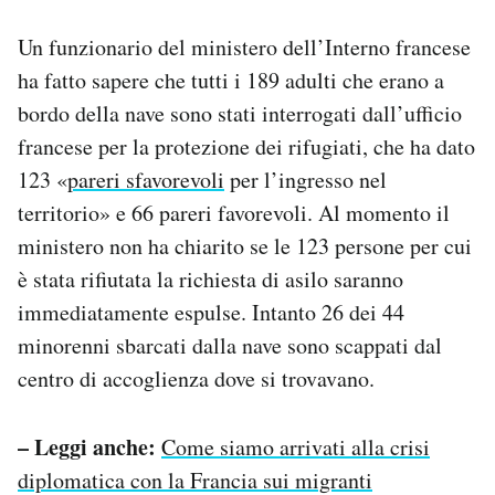
Notifiche mobile
Un funzionario del ministero dell’Interno francese
Regala il Post
Hai bisogno di aiuto?
ha fatto sapere che tutti i 189 adulti che erano a
Esci
bordo della nave sono stati interrogati dall’ufficio
francese per la protezione dei rifugiati, che ha dato
123 «
pareri sfavorevoli
per l’ingresso nel
territorio» e 66 pareri favorevoli. Al momento il
ministero non ha chiarito se le 123 persone per cui
è stata rifiutata la richiesta di asilo saranno
immediatamente espulse. Intanto 26 dei 44
minorenni sbarcati dalla nave sono scappati dal
centro di accoglienza dove si trovavano.
– Leggi anche:
Come siamo arrivati alla crisi
diplomatica con la Francia sui migranti