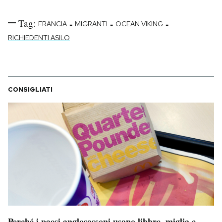
Tag:
-
-
-
FRANCIA
MIGRANTI
OCEAN VIKING
RICHIEDENTI ASILO
CONSIGLIATI
Perché i paesi anglosassoni usano libbre, miglia e