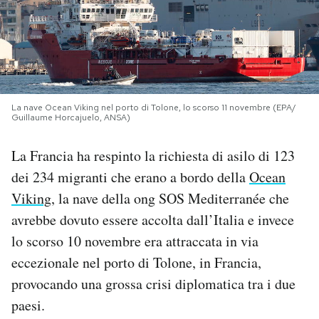
PODCAST
NEWSLETTER
La nave Ocean Viking nel porto di Tolone, lo scorso 11 novembre (EPA/
Guillaume Horcajuelo, ANSA)
I MIEI PREFERITI
La Francia ha respinto la richiesta di asilo di 123
SHOP
dei 234 migranti che erano a bordo della
Ocean
Viking
, la nave della ong SOS Mediterranée che
CALENDARIO
avrebbe dovuto essere accolta dall’Italia e invece
lo scorso 10 novembre era attraccata in via
eccezionale nel porto di Tolone, in Francia,
AREA PERSONALE
provocando una grossa crisi diplomatica tra i due
Area Personale
paesi.
Newsletter