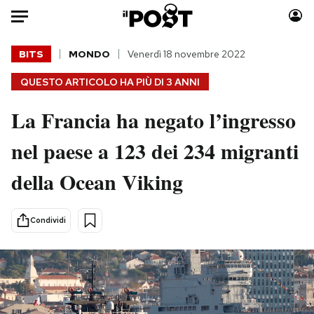
Auto
BITS
MONDO
Venerdì 18 novembre 2022
QUESTO ARTICOLO HA PIÙ DI
3 ANNI
HOME
La Francia ha negato l’ingresso
Italia
Moda
Mondo
Libri
nel paese a 123 dei 234 migranti
Politica
Consumismi
della Ocean Viking
Tecnologia
Storie/Idee
Internet
Ok Boomer!
Scienza
Media
Condividi
Cultura
Europa
Economia
Altrecose
Sport
Mondiali calcio 2026