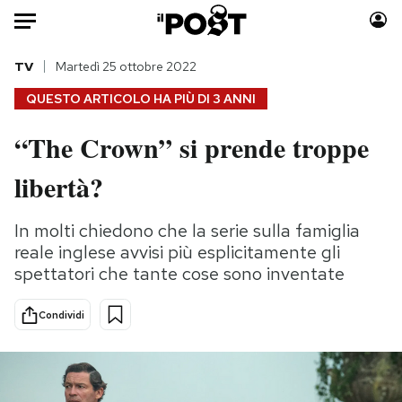
Auto
TV
Martedì 25 ottobre 2022
QUESTO ARTICOLO HA PIÙ DI
3 ANNI
HOME
“The Crown” si prende troppe
Italia
Moda
libertà?
Mondo
Libri
Politica
Consumismi
In molti chiedono che la serie sulla famiglia
Tecnologia
Storie/Idee
reale inglese avvisi più esplicitamente gli
Internet
Ok Boomer!
spettatori che tante cose sono inventate
Scienza
Media
Cultura
Europa
Condividi
Economia
Altrecose
Sport
Mondiali calcio 2026