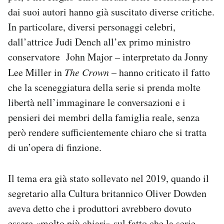
Notifiche mobile
dai suoi autori hanno già suscitato diverse critiche.
Regala il Post
In particolare, diversi personaggi celebri,
Hai bisogno di aiuto?
dall’attrice Judi Dench all’ex primo ministro
Esci
conservatore John Major – interpretato da Jonny
Lee Miller in
The Crown
– hanno criticato il fatto
che la sceneggiatura della serie si prenda molte
libertà nell’immaginare le conversazioni e i
pensieri dei membri della famiglia reale, senza
però rendere sufficientemente chiaro che si tratta
di un’opera di finzione.
Il tema era già stato sollevato nel 2019, quando il
segretario alla Cultura britannico Oliver Dowden
aveva detto che i produttori avrebbero dovuto
essere «molto più chiari» sul fatto che la serie