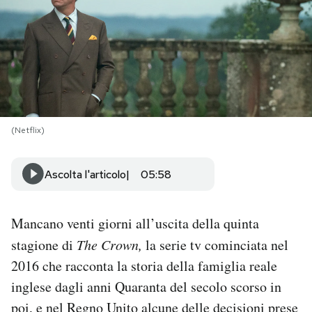
PODCAST
NEWSLETTER
I MIEI PREFERITI
(Netflix)
SHOP
Ascolta l'articolo
05:58
CALENDARIO
Mancano venti giorni all’uscita della quinta
stagione di
The Crown,
la serie tv cominciata nel
AREA PERSONALE
2016 che racconta la storia della famiglia reale
inglese dagli anni Quaranta del secolo scorso in
Area Personale
poi, e nel Regno Unito alcune delle decisioni prese
Newsletter