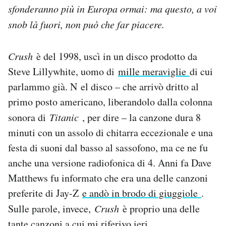
sfonderanno più in Europa ormai: ma questo, a voi
snob là fuori, non può che far piacere.
Crush
è del 1998, uscì in un disco prodotto da
Steve Lillywhite, uomo di
mille meraviglie
di cui
parlammo già. N el disco – che arrivò dritto al
primo posto americano, liberandolo dalla colonna
sonora di
Titanic
, per dire – la canzone dura 8
minuti con un assolo di chitarra eccezionale e una
festa di suoni dal basso al sassofono, ma ce ne fu
anche una versione radiofonica di 4. Anni fa Dave
Matthews fu informato che era una delle canzoni
preferite di Jay-Z
e andò in brodo di giuggiole
.
Sulle parole, invece,
Crush
è proprio una delle
tante canzoni a cui mi riferivo ieri,