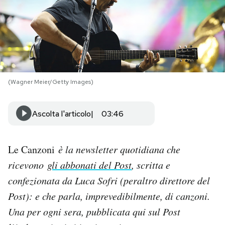
PODCAST
NEWSLETTER
(Wagner Meier/Getty Images)
I MIEI PREFERITI
Ascolta l'articolo
03:46
SHOP
Le Canzoni
è la newsletter quotidiana che
CALENDARIO
ricevono
gli abbonati del Post
, scritta e
confezionata da Luca Sofri (peraltro direttore del
AREA PERSONALE
Post): e che parla, imprevedibilmente, di canzoni.
Area Personale
Una per og
ni sera, pubblicata qui sul Post
Newsletter