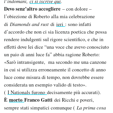
l’indomani,
ci si iscrive qui
.
Notifiche mobile
Devo senz’altro accogliere
– con dolore –
Regala il Post
l’obiezione di Roberto alla mia celebrazione
Hai bisogno di aiuto?
di
Diamonds and rust
di
ieri
: sono infatti
Esci
d’accordo che non ci sia licenza poetica che possa
rendere indulgenti sul rigore scientifico, e che in
effetti dove lei dice “una voce che avevo conosciuto
un paio di anni luce fa” abbia ragione Roberto:
«Sarò intransigente, ma secondo me una canzone
in cui si utilizza erroneamente il concetto di anno
luce come misura di tempo, non dovrebbe essere
considerata un esempio valido di testo».
(
I Nationals furono
decisamente più accurati).
È
morto
Franco Gatti
dei Ricchi e poveri,
sempre stati simpatici comunque (
La prima cosa