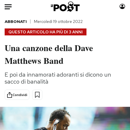
Auto
ABBONATI
Mercoledì 19 ottobre 2022
QUESTO ARTICOLO HA PIÙ DI
3 ANNI
HOME
Una canzone della Dave
Italia
Moda
Matthews Band
Mondo
Libri
Politica
Consumismi
E poi da innamorati adoranti si dicono un
Tecnologia
Storie/Idee
sacco di banalità
Internet
Ok Boomer!
Scienza
Media
Condividi
Cultura
Europa
Economia
Altrecose
Sport
Mondiali calcio 2026