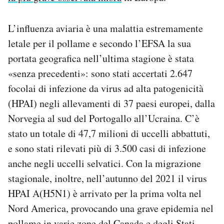
Notifiche mobile
Regala il Post
L’influenza aviaria è una malattia estremamente
Hai bisogno di aiuto?
letale per il pollame e secondo l’EFSA la sua
Esci
portata geografica nell’ultima stagione è stata
«senza precedenti»: sono stati accertati 2.647
focolai di infezione da virus ad alta patogenicità
(HPAI) negli allevamenti di 37 paesi europei, dalla
Norvegia al sud del Portogallo all’Ucraina. C’è
stato un totale di 47,7 milioni di uccelli abbattuti,
e sono stati rilevati più di 3.500 casi di infezione
anche negli uccelli selvatici. Con la migrazione
stagionale, inoltre, nell’autunno del 2021 il virus
HPAI A(H5N1) è arrivato per la prima volta nel
Nord America, provocando una grave epidemia nel
pollame in varie zone del Canada e degli Stati