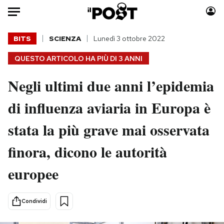
Auto
BITS
SCIENZA
Lunedì 3 ottobre 2022
QUESTO ARTICOLO HA PIÙ DI
3 ANNI
HOME
Negli ultimi due anni l’epidemia
Italia
Moda
Mondo
Libri
di influenza aviaria in Europa è
Politica
Consumismi
stata la più grave mai osservata
Tecnologia
Storie/Idee
Internet
Ok Boomer!
finora, dicono le autorità
Scienza
Media
europee
Cultura
Europa
Economia
Altrecose
Sport
Mondiali calcio 2026
Condividi