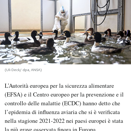
PODCAST
NEWSLETTER
I MIEI PREFERITI
SHOP
(Uli Deck/ dpa, ANSA)
L’Autorità europea per la sicurezza alimentare
CALENDARIO
(EFSA) e il Centro europeo per la prevenzione e il
controllo delle malattie (ECDC) hanno detto che
AREA PERSONALE
l’epidemia di influenza aviaria che si è verificata
nella stagione 2021-2022 nei paesi europei è stata
Area Personale
Newsletter
la più grave osservata finora
in Europa.